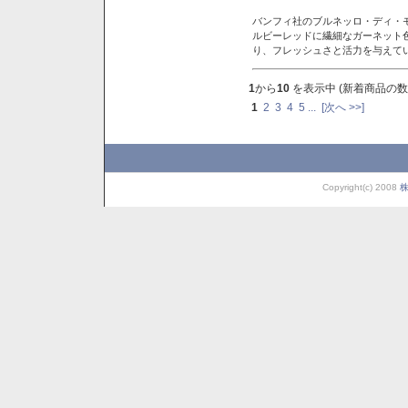
バンフィ社のブルネッロ・ディ・
ルビーレッドに繊細なガーネット
り、フレッシュさと活力を与えて
1
から
10
を表示中 (新着商品の数
1
2
3
4
5
...
[次へ >>]
Copyright(c) 2008