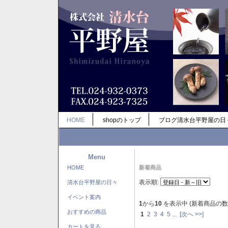
HOME
shopのトップ
ブログ清水台平野屋の日
Menu
HOME
新着商品
表示順:
清水台平野屋の日々
イベント案内
1
から
10
を表示中 (新着商品の数
おすすめの商品
1
2
3
4
5
...
[次へ >>]
カートを見る