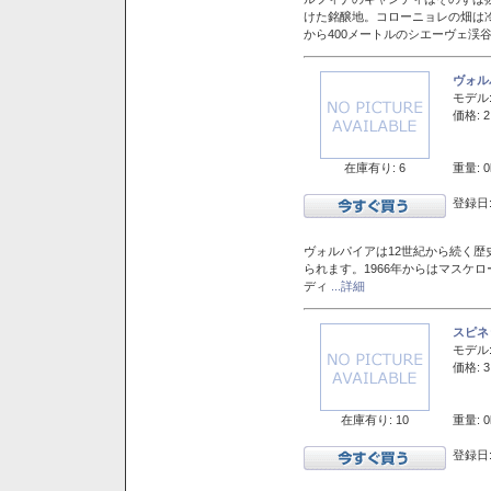
けた銘醸地。コローニョレの畑は
から400メートルのシエーヴェ渓
ヴォル
モデル
価格: 2
在庫有り: 6
重量: 0
登録日:
ヴォルパイアは12世紀から続く歴
られます。1966年からはマスケ
ディ
...詳細
スピネ
モデル
価格: 3
在庫有り: 10
重量: 0
登録日: