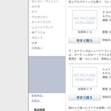
- オレゴン・ワシントン
性とアロマティックな香り、フレ
- カナダ
- チリ
テ カ
モデル
- アルゼンチン
価格: 3
- オーストラリア
- ニュージーランド
在庫有り: 6
重量: 0
- 南アフリカ
- モロッコ
登録日:
- 日本
日本酒->
テ・カイランガはニュージーランド
は、マーティンボロー・テラスを
豊潤さ・酸・エレンガス・骨格な
シュミ
モデル
価格: 3
在庫有り: 9
重量: 0
新着商品...
登録日:
全商品...
樹の上で凍ったブドウを収穫しプ
商品検索