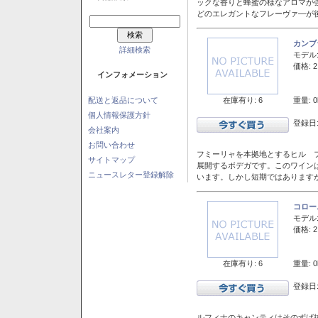
ックな香りと蜂蜜の様なアロマが
どのエレガントなフレーヴァ―が後
カンブ
詳細検索
モデル
価格: 2
インフォメーション
在庫有り: 6
重量: 0
配送と返品について
個人情報保護方針
登録日:
会社案内
お問い合わせ
フミーリャを本拠地とするヒル フ
サイトマップ
展開するボデガです。このワイン
ニュースレター登録解除
います。しかし短期ではあります
コロー
モデル
価格: 2
在庫有り: 6
重量: 0
登録日:
ルフィナのキャンティはそのずば