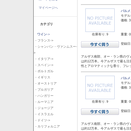
マイページへ
バルメ
モデル
価格: 3
カテゴリ
在庫有り: 9
重量: 0
ワイン
->
- フランス->
登録日:
- シャンパン・ヴァンムスー-
>
アルザス南部、オー・ラン県のヴェ
- イタリア->
は約12万本。今アルザスで最も
- スペイン->
性とアロマティックな香り、フレ
- ポルトガル
- イギリス
バルメ
モデル
- オーストリア
価格: 3
- ブルガリア
- ハンガリー
在庫有り: 9
重量: 0
- ルーマニア
- ジョージア
登録日:
- イスラエル
- ドイツ->
アルザス南部、オー・ラン県のヴェ
- カリフォルニア
は約12万本。今アルザスで最も