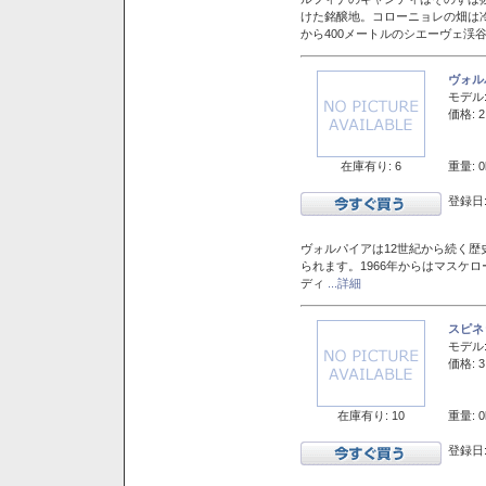
けた銘醸地。コローニョレの畑は
から400メートルのシエーヴェ渓
ヴォル
モデル
価格: 2
在庫有り: 6
重量: 0
登録日:
ヴォルパイアは12世紀から続く歴
られます。1966年からはマスケ
ディ
...詳細
スピネ
モデル
価格: 3
在庫有り: 10
重量: 0
登録日: