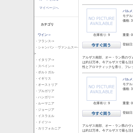
マイページへ
バルメ
モデル
価格: 3
カテゴリ
在庫有り: 9
重量: 0
ワイン
->
- フランス->
登録日:
- シャンパン・ヴァンムスー-
>
アルザス南部、オー・ラン県のヴェ
- イタリア->
は約12万本。今アルザスで最も
- スペイン->
性とアロマティックな香り、フレ
- ポルトガル
- イギリス
バルメ
モデル
- オーストリア
価格: 3
- ブルガリア
- ハンガリー
在庫有り: 9
重量: 0
- ルーマニア
- ジョージア
登録日:
- イスラエル
- ドイツ->
アルザス南部、オー・ラン県のヴェ
- カリフォルニア
は約12万本。今アルザスで最も