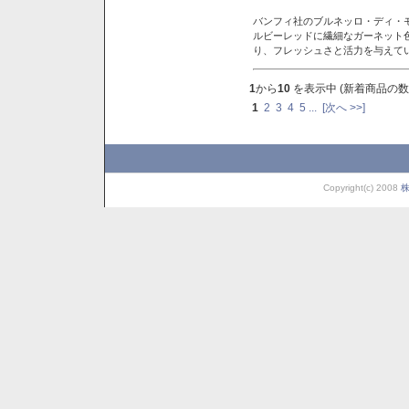
バンフィ社のブルネッロ・ディ・
ルビーレッドに繊細なガーネット
り、フレッシュさと活力を与えて
1
から
10
を表示中 (新着商品の数
1
2
3
4
5
...
[次へ >>]
Copyright(c) 2008