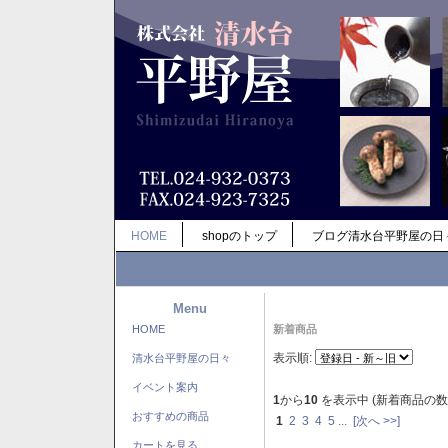
HOME
shopのトップ
ブログ清水台平野屋の日
Menu
HOME
新着商品
表示順:
清水台平野屋の日々
イベント案内
1
から
10
を表示中 (新着商品の数
おすすめの商品
1
2
3
4
5
...
[次へ >>]
カートを見る