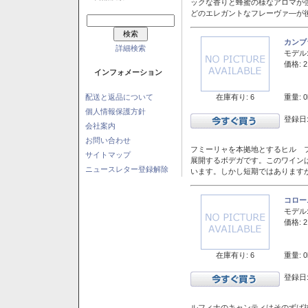
ックな香りと蜂蜜の様なアロマが
どのエレガントなフレーヴァ―が後
カンブ
詳細検索
モデル
価格: 2
インフォメーション
在庫有り: 6
重量: 0
配送と返品について
個人情報保護方針
登録日:
会社案内
お問い合わせ
フミーリャを本拠地とするヒル フ
サイトマップ
展開するボデガです。このワイン
ニュースレター登録解除
います。しかし短期ではあります
コロー
モデル
価格: 2
在庫有り: 6
重量: 0
登録日:
ルフィナのキャンティはそのずば