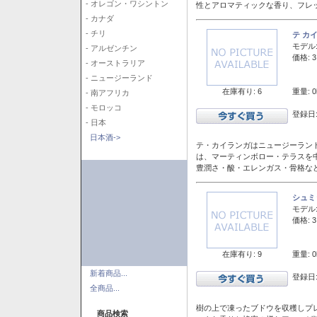
- オレゴン・ワシントン
性とアロマティックな香り、フレ
- カナダ
- チリ
テ カ
モデル
- アルゼンチン
価格: 3
- オーストラリア
- ニュージーランド
在庫有り: 6
重量: 0
- 南アフリカ
- モロッコ
登録日:
- 日本
日本酒->
テ・カイランガはニュージーランド
は、マーティンボロー・テラスを
豊潤さ・酸・エレンガス・骨格な
シュミ
モデル
価格: 3
在庫有り: 9
重量: 0
新着商品...
登録日:
全商品...
樹の上で凍ったブドウを収穫しプ
商品検索