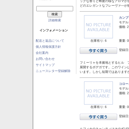
ックな香りと蜂蜜の様なアロマが
どのエレガントなフレーヴァ―が後
カンブ
詳細検索
モデル
価格: 2
インフォメーション
在庫有り: 6
重量: 0
配送と返品について
個人情報保護方針
登録日:
会社案内
お問い合わせ
フミーリャを本拠地とするヒル フ
サイトマップ
展開するボデガです。このワイン
ニュースレター登録解除
います。しかし短期ではあります
コロー
モデル
価格: 2
在庫有り: 6
重量: 0
登録日:
ルフィナのキャンティはそのずば