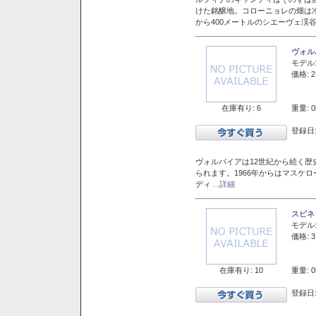
けた銘醸地。コローニョレの畑は
から400メートルのシエーヴェ渓
ヴォル
モデル
価格: 2
在庫有り: 6
重量: 0
登録日:
ヴォルパイアは12世紀から続く歴
られます。1966年からはマスケ
ディ
...詳細
スピネ
モデル
価格: 3
在庫有り: 10
重量: 0
登録日: