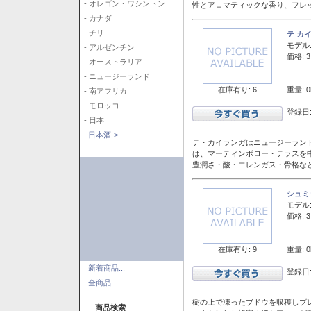
- オレゴン・ワシントン
性とアロマティックな香り、フレ
- カナダ
- チリ
テ カ
モデル
- アルゼンチン
価格: 3
- オーストラリア
- ニュージーランド
在庫有り: 6
重量: 0
- 南アフリカ
- モロッコ
登録日:
- 日本
日本酒->
テ・カイランガはニュージーランド
は、マーティンボロー・テラスを
豊潤さ・酸・エレンガス・骨格な
シュミ
モデル
価格: 3
在庫有り: 9
重量: 0
新着商品...
登録日:
全商品...
樹の上で凍ったブドウを収穫しプ
商品検索