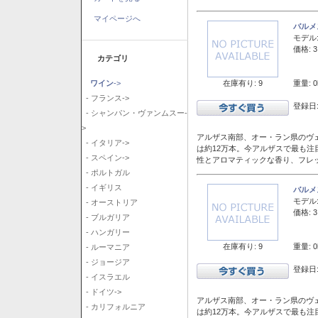
マイページへ
バルメ
モデル
価格: 3
カテゴリ
在庫有り: 9
重量: 0
ワイン
->
- フランス->
登録日:
- シャンパン・ヴァンムスー-
>
アルザス南部、オー・ラン県のヴェ
- イタリア->
は約12万本。今アルザスで最も
- スペイン->
性とアロマティックな香り、フレ
- ポルトガル
- イギリス
バルメ
モデル
- オーストリア
価格: 3
- ブルガリア
- ハンガリー
在庫有り: 9
重量: 0
- ルーマニア
- ジョージア
登録日:
- イスラエル
- ドイツ->
アルザス南部、オー・ラン県のヴェ
- カリフォルニア
は約12万本。今アルザスで最も