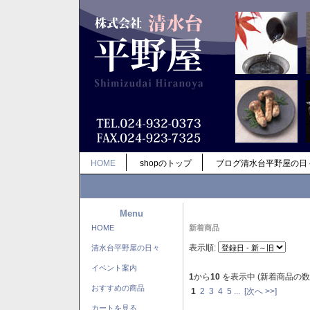
HOME
shopのトップ
ブログ清水台平野屋の日
Menu
HOME
新着商品
表示順:
清水台平野屋の日々
イベント案内
1
から
10
を表示中 (新着商品の数
おすすめの商品
1
2
3
4
5
...
[次へ >>]
カートを見る