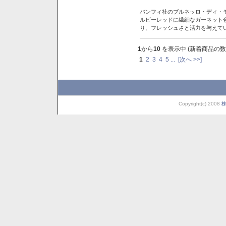
バンフィ社のブルネッロ・ディ・
ルビーレッドに繊細なガーネット
り、フレッシュさと活力を与えて
1
から
10
を表示中 (新着商品の数
1
2
3
4
5
...
[次へ >>]
Copyright(c) 2008