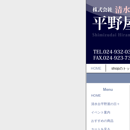
HOME
shopのト
Menu
HOME
清水台平野屋の日々
イベント案内
おすすめの商品
カートを見る