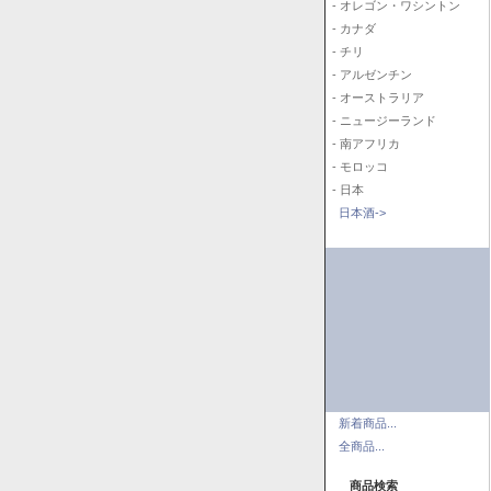
- オレゴン・ワシントン
- カナダ
- チリ
- アルゼンチン
- オーストラリア
- ニュージーランド
- 南アフリカ
- モロッコ
- 日本
日本酒->
新着商品...
全商品...
商品検索