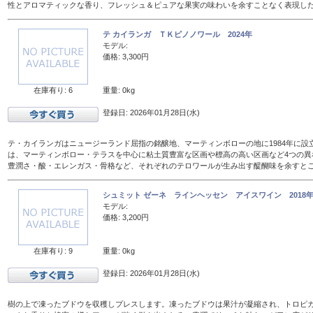
性とアロマティックな香り、フレッシュ＆ピュアな果実の味わいを余すことなく表現し
テ カイランガ ＴＫピノノワール 2024年
モデル:
価格: 3,300円
在庫有り: 6
重量: 0kg
登録日: 2026年01月28日(水)
テ・カイランガはニュージーランド屈指の銘醸地、マーティンボローの地に1984年に設
は、マーティンボロー・テラスを中心に粘土質豊富な区画や標高の高い区画など4つの異
豊潤さ・酸・エレンガス・骨格など、それぞれのテロワールが生み出す醍醐味を余すと
シュミット ゼーネ ラインヘッセン アイスワイン 2018年 
モデル:
価格: 3,200円
在庫有り: 9
重量: 0kg
登録日: 2026年01月28日(水)
樹の上で凍ったブドウを収穫しプレスします。凍ったブドウは果汁が凝縮され、トロピ