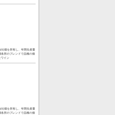
自社畑を所有し、年間生産量
畑各所のブレンドで品種の個
たワイン
自社畑を所有し、年間生産量
畑各所のブレンドで品種の個