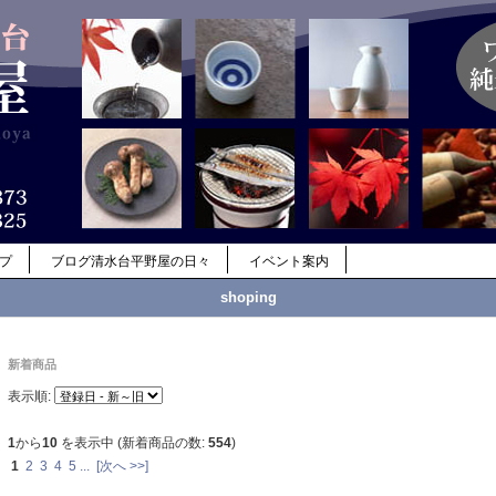
ップ
ブログ清水台平野屋の日々
イベント案内
shoping
新着商品
表示順:
1
から
10
を表示中 (新着商品の数:
554
)
1
2
3
4
5
...
[次へ >>]