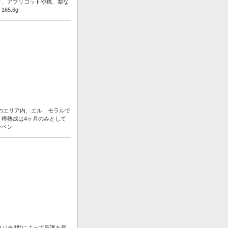
り、アプリコットや桃、梨な
5.6g
ンのエリア内、エル モラルで
樽熟成は4ヶ月のみとして
ラベン
コジモ3世によって庇護を受