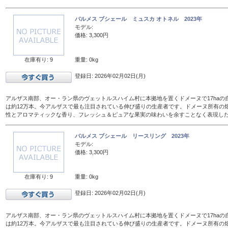
バルメス ブシェール ミュスカ オトネル 2023年
モデル:
価格: 3,300円
在庫有り: 9
重量: 0kg
登録日: 2026年02月02日(月)
アルザス南部、オー・ラン県のヴェットルスハイム村に本拠地を置くドメーヌで17haの
は約12万本。今アルザスで最も注目されている伸び盛りの生産者です。ドメーヌ所有の
性とアロマティックな香り、フレッシュ＆ピュアな果実の味わいを余すことなく表現し
バルメス ブシェール リースリング 2023年
モデル:
価格: 3,300円
在庫有り: 9
重量: 0kg
登録日: 2026年02月02日(月)
アルザス南部、オー・ラン県のヴェットルスハイム村に本拠地を置くドメーヌで17haの
は約12万本。今アルザスで最も注目されている伸び盛りの生産者です。ドメーヌ所有の