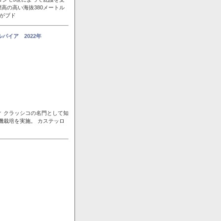
高の高い海抜380メートル
風がブド
パイア 2022年
ィ クラッシコの名門として知
機栽培を実施。 カステッロ