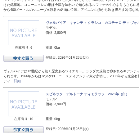
けた銘醸地。コローニョレの畑は冷涼な味わいで知られるルフィナの中心よりもさらに標
から400メートルのシエーヴェ渓谷の斜面に位置。アペニン山脈から吹き降ろす冷涼な
ヴォルパイア キャンティ クラシコ カステッロ ディ ヴォル
モデル:
価格: 2,800円
在庫有り: 6
重量: 0kg
登録日: 2026年01月28日(水)
ヴォルパイアは12世紀から続く歴史あるワイナリー。ラッダの規範と称されるキアンテ
られます。1966年からはマスケローニ・スティアンティ家が所有し、2003年から完全有
ディ
...詳細
スピネッタ デルトーナ ティモラッソ 2023年（白）
モデル:
価格: 3,900円
在庫有り: 10
重量: 0kg
登録日: 2026年01月28日(水)