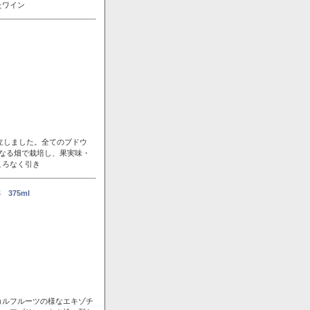
たワイン
立しました。全てのブドウ
なる畑で栽培し、果実味・
ころなく引き
375ml
カルフルーツの様なエキゾチ