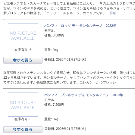
ピエモンテでもトスカーナでも一貫して土着品種にこだわり、「その土地のミクロリマ
質が、ワインの90％を決める」という信念で、ワイン造りを続けるジョルジョ・リヴェ
新プロジェクトの舞台は、「コッリ・トルトネージ」のエリアです。
...詳細
バンフィ ロッソ ディ モンタルチーノ 2022年
モデル:
価格: 3,500円
在庫有り: 6
重量: 0kg
登録日: 2026年01月27日(火)
温度管理されたステンレスタンクで発酵させ、50％はフレンチオークの大樽、残りはフレン
12ヶ月熟成させています。モンタルチーノ、そしてバンフィのスーパークラシックワイ
てすぐに楽しめますが長期熟成にも向いています。エレガントかつフレッシ
バンフィ ブルネッロ ディ モンタルチーノ 2019年
モデル:
価格: 7,200円
在庫有り: 6
重量: 0kg
登録日: 2026年01月27日(火)