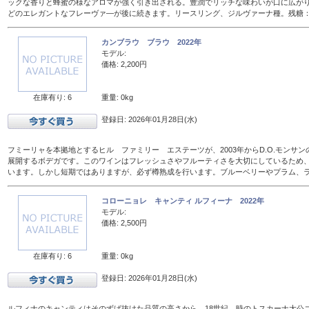
ックな香りと蜂蜜の様なアロマが強く引き出される。豊潤でリッチな味わいが口に広が
どのエレガントなフレーヴァ―が後に続きます。リースリング、ジルヴァーナ種。残糖：16
カンブラウ ブラウ 2022年
モデル:
価格: 2,200円
在庫有り: 6
重量: 0kg
登録日: 2026年01月28日(水)
フミーリャを本拠地とするヒル ファミリー エステーツが、2003年からD.O.モンサ
展開するボデガです。このワインはフレッシュさやフルーティさを大切にしているため、
います。しかし短期ではありますが、必ず樽熟成を行います。ブルーベリーやプラム、
コローニョレ キャンティ ルフィーナ 2022年
モデル:
価格: 2,500円
在庫有り: 6
重量: 0kg
登録日: 2026年01月28日(水)
ルフィナのキャンティはそのずば抜けた品質の高さから、18世紀、時のトスカーナ大公