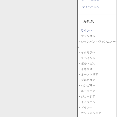
マイページへ
カテゴリ
ワイン
->
- フランス->
- シャンパン・ヴァンムスー-
>
- イタリア->
- スペイン->
- ポルトガル
- イギリス
- オーストリア
- ブルガリア
- ハンガリー
- ルーマニア
- ジョージア
- イスラエル
- ドイツ->
- カリフォルニア