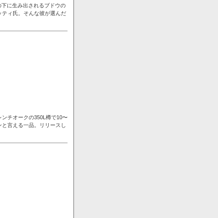
の下に生み出されるブドウの
ッティ氏。そんな彼が選んだ
チオークの350L樽で10〜
ンと言える一品。リリースし