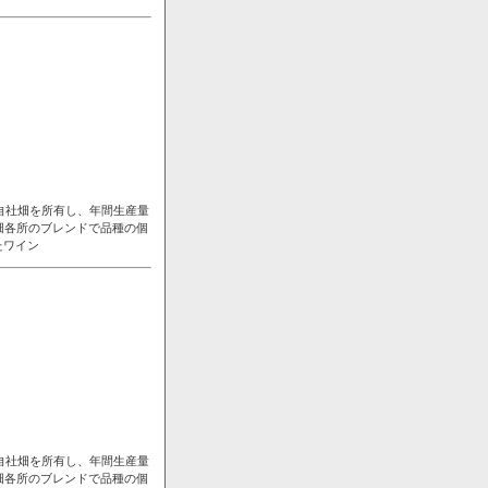
自社畑を所有し、年間生産量
畑各所のブレンドで品種の個
たワイン
自社畑を所有し、年間生産量
畑各所のブレンドで品種の個