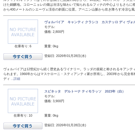
けた銘醸地。コローニョレの畑は冷涼な味わいで知られるルフィナの中心よりもさらに標
から400メートルのシエーヴェ渓谷の斜面に位置。アペニン山脈から吹き降ろす冷涼な
ヴォルパイア キャンティ クラシコ カステッロ ディ ヴォル
モデル:
価格: 2,800円
在庫有り: 6
重量: 0kg
登録日: 2026年01月28日(水)
ヴォルパイアは12世紀から続く歴史あるワイナリー。ラッダの規範と称されるキアンテ
られます。1966年からはマスケローニ・スティアンティ家が所有し、2003年から完全有
ディ
...詳細
スピネッタ デルトーナ ティモラッソ 2023年（白）
モデル:
価格: 3,900円
在庫有り: 10
重量: 0kg
登録日: 2026年01月28日(水)