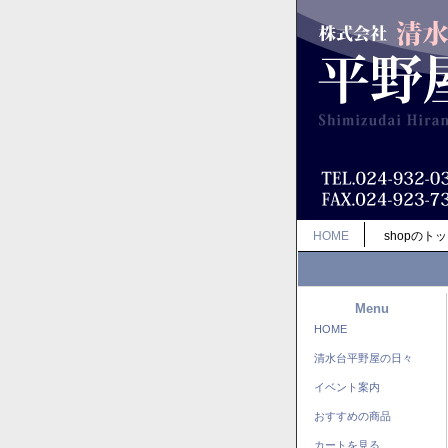
HOME
shopのト
Menu
HOME
清水台平野屋の日々
イベント案内
おすすめの商品
カートを見る