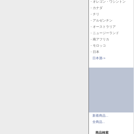
- オレゴン・ワシントン
- カナダ
- チリ
- アルゼンチン
- オーストラリア
- ニュージーランド
- 南アフリカ
- モロッコ
- 日本
日本酒->
新着商品...
全商品...
商品検索