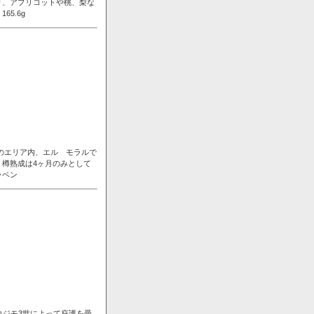
り、アプリコットや桃、梨な
5.6g
ンのエリア内、エル モラルで
樽熟成は4ヶ月のみとして
ラベン
コジモ3世によって庇護を受