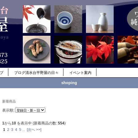
ップ
ブログ清水台平野屋の日々
イベント案内
shoping
新着商品
表示順:
1
から
10
を表示中 (新着商品の数:
554
)
1
2
3
4
5
...
[次へ >>]