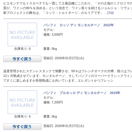
ピエモンテでもトスカーナでも一貫して土着品種にこだわり、「その土地のミクロリマ
質が、ワインの90％を決める」という信念で、ワイン造りを続けるジョルジョ・リヴェ
新プロジェクトの舞台は、「コッリ・トルトネージ」のエリアです。
...詳細
バンフィ ロッソ ディ モンタルチーノ 2022年
モデル:
価格: 3,500円
在庫有り: 6
重量: 0kg
登録日: 2026年01月27日(火)
温度管理されたステンレスタンクで発酵させ、50％はフレンチオークの大樽、残りはフレン
12ヶ月熟成させています。モンタルチーノ、そしてバンフィのスーパークラシックワイ
てすぐに楽しめますが長期熟成にも向いています。エレガントかつフレッシ
バンフィ ブルネッロ ディ モンタルチーノ 2019年
モデル:
価格: 7,200円
在庫有り: 6
重量: 0kg
登録日: 2026年01月27日(火)