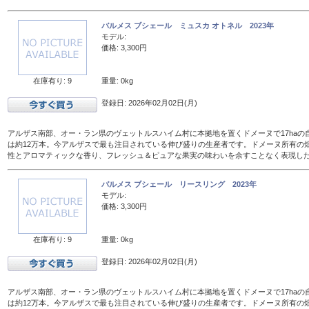
バルメス ブシェール ミュスカ オトネル 2023年
モデル:
価格: 3,300円
在庫有り: 9
重量: 0kg
登録日: 2026年02月02日(月)
アルザス南部、オー・ラン県のヴェットルスハイム村に本拠地を置くドメーヌで17haの
は約12万本。今アルザスで最も注目されている伸び盛りの生産者です。ドメーヌ所有の
性とアロマティックな香り、フレッシュ＆ピュアな果実の味わいを余すことなく表現し
バルメス ブシェール リースリング 2023年
モデル:
価格: 3,300円
在庫有り: 9
重量: 0kg
登録日: 2026年02月02日(月)
アルザス南部、オー・ラン県のヴェットルスハイム村に本拠地を置くドメーヌで17haの
は約12万本。今アルザスで最も注目されている伸び盛りの生産者です。ドメーヌ所有の