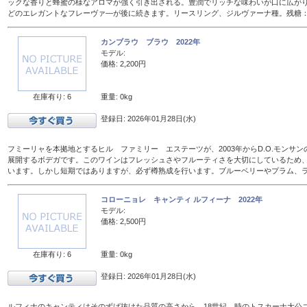
ックな香りと蜂蜜の様なアロマが強く引き出される。豊潤でリッチな味わいが口に広が
どのエレガントなフレーヴァ―が後に続きます。リースリング、ジルヴァーナ種。残糖：16
カンブラウ ブラウ 2022年
モデル:
価格: 2,200円
在庫有り: 6
重量: 0kg
登録日: 2026年01月28日(水)
フミーリャを本拠地とするヒル ファミリー エステーツが、2003年からD.O.モンサ
展開するボデガです。このワインはフレッシュさやフルーティさを大切にしているため、
います。しかし短期ではありますが、必ず樽熟成を行います。ブルーベリーやプラム、
コローニョレ キャンティ ルフィーナ 2022年
モデル:
価格: 2,500円
在庫有り: 6
重量: 0kg
登録日: 2026年01月28日(水)
ルフィナのキャンティはそのずば抜けた品質の高さから、18世紀、時のトスカーナ大公