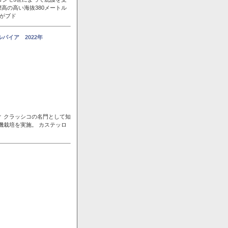
高の高い海抜380メートル
風がブド
パイア 2022年
ィ クラッシコの名門として知
機栽培を実施。 カステッロ