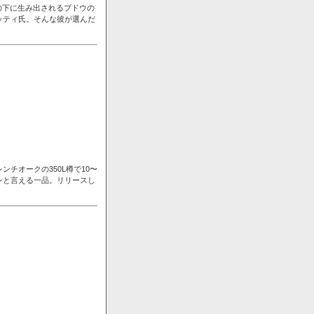
の下に生み出されるブドウの
ッティ氏。そんな彼が選んだ
チオークの350L樽で10〜
ンと言える一品。リリースし