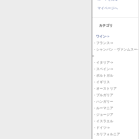
マイページへ
カテゴリ
ワイン
->
- フランス->
- シャンパン・ヴァンムスー-
>
- イタリア->
- スペイン->
- ポルトガル
- イギリス
- オーストリア
- ブルガリア
- ハンガリー
- ルーマニア
- ジョージア
- イスラエル
- ドイツ->
- カリフォルニア