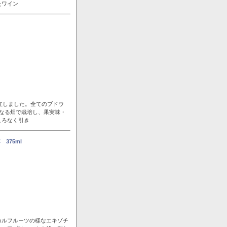
たワイン
立しました。全てのブドウ
なる畑で栽培し、果実味・
ころなく引き
375ml
カルフルーツの様なエキゾチ