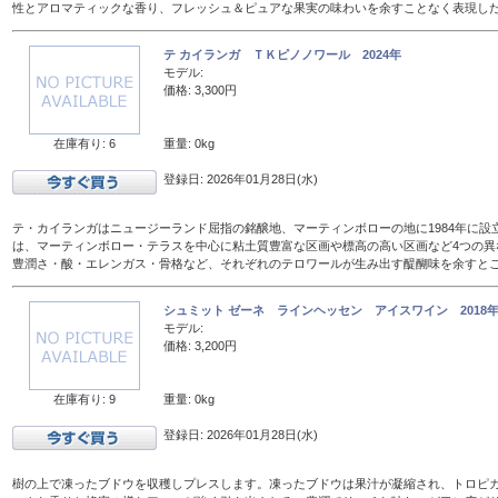
性とアロマティックな香り、フレッシュ＆ピュアな果実の味わいを余すことなく表現し
テ カイランガ ＴＫピノノワール 2024年
モデル:
価格: 3,300円
在庫有り: 6
重量: 0kg
登録日: 2026年01月28日(水)
テ・カイランガはニュージーランド屈指の銘醸地、マーティンボローの地に1984年に設
は、マーティンボロー・テラスを中心に粘土質豊富な区画や標高の高い区画など4つの異
豊潤さ・酸・エレンガス・骨格など、それぞれのテロワールが生み出す醍醐味を余すと
シュミット ゼーネ ラインヘッセン アイスワイン 2018年 
モデル:
価格: 3,200円
在庫有り: 9
重量: 0kg
登録日: 2026年01月28日(水)
樹の上で凍ったブドウを収穫しプレスします。凍ったブドウは果汁が凝縮され、トロピ