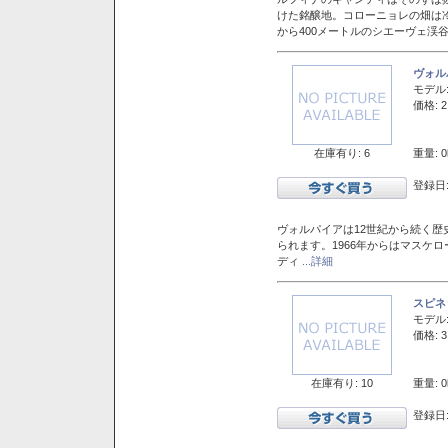
けた銘醸地。コローニョレの畑は
から400メートルのシエーヴェ渓
ヴォル
モデル
価格: 2
在庫有り: 6
重量: 0
登録日:
ヴォルパイアは12世紀から続く歴
られます。1966年からはマスケ
ディ
...詳細
スピネ
モデル
価格: 3
在庫有り: 10
重量: 0
登録日: