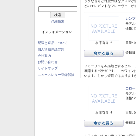
ックな香りと蜂蜜の様なアロマが
どのエレガントなフレーヴァ―が後
カンブ
詳細検索
モデル
価格: 2
インフォメーション
在庫有り: 6
重量: 0
配送と返品について
個人情報保護方針
登録日:
会社案内
お問い合わせ
フミーリャを本拠地とするヒル フ
サイトマップ
展開するボデガです。このワイン
ニュースレター登録解除
います。しかし短期ではあります
コロー
モデル
価格: 2
在庫有り: 6
重量: 0
登録日:
ルフィナのキャンティはそのずば