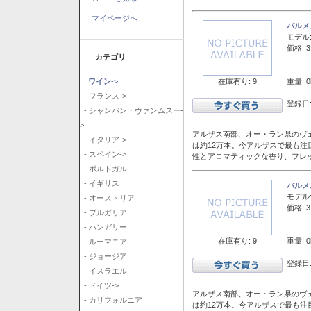
マイページへ
バルメ
モデル
価格: 3
カテゴリ
在庫有り: 9
重量: 0
ワイン
->
- フランス->
登録日:
- シャンパン・ヴァンムスー-
>
アルザス南部、オー・ラン県のヴェ
- イタリア->
は約12万本。今アルザスで最も
- スペイン->
性とアロマティックな香り、フレ
- ポルトガル
- イギリス
バルメ
モデル
- オーストリア
価格: 3
- ブルガリア
- ハンガリー
在庫有り: 9
重量: 0
- ルーマニア
- ジョージア
登録日:
- イスラエル
- ドイツ->
アルザス南部、オー・ラン県のヴェ
- カリフォルニア
は約12万本。今アルザスで最も