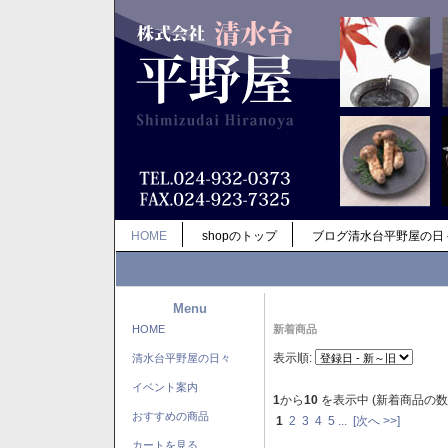
HOME
shopのトップ
ブログ清水台平野屋の日
Menu
HOME
新着商品
表示順:
清水台平野屋の日々
イベント案内
1
から
10
を表示中 (新着商品の数
おすすめの商品
1
2
3
4
5
...
[次へ >>]
カートを見る