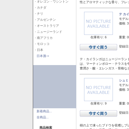
- オレゴン・ワシントン
性とアロマティックな香り、フレ
- カナダ
- チリ
テ カ
モデル
- アルゼンチン
価格: 3
- オーストラリア
- ニュージーランド
在庫有り: 6
重量: 0
- 南アフリカ
- モロッコ
登録日:
- 日本
日本酒->
テ・カイランガはニュージーランド
は、マーティンボロー・テラスを
豊潤さ・酸・エレンガス・骨格な
シュミ
モデル
価格: 3
在庫有り: 9
重量: 0
新着商品...
登録日:
全商品...
樹の上で凍ったブドウを収穫しプ
商品検索