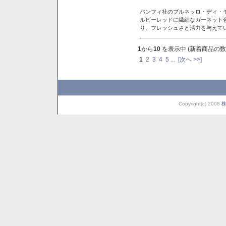
バンフィ社のブルネッロ・ディ・
ルビーレッドに繊細なガーネット
り、フレッシュさと活力を与えて
1
から
10
を表示中 (新着商品の数
1
2
3
4
5
...
[次へ >>]
Copyright(c) 2008