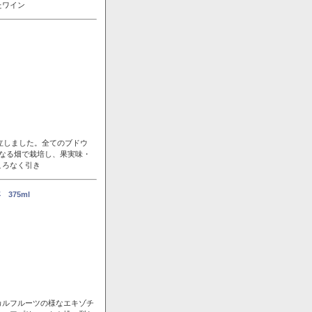
たワイン
立しました。全てのブドウ
なる畑で栽培し、果実味・
ころなく引き
375ml
カルフルーツの様なエキゾチ