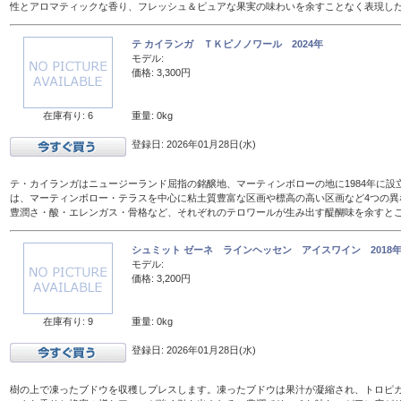
性とアロマティックな香り、フレッシュ＆ピュアな果実の味わいを余すことなく表現し
テ カイランガ ＴＫピノノワール 2024年
モデル:
価格: 3,300円
在庫有り: 6
重量: 0kg
登録日: 2026年01月28日(水)
テ・カイランガはニュージーランド屈指の銘醸地、マーティンボローの地に1984年に設
は、マーティンボロー・テラスを中心に粘土質豊富な区画や標高の高い区画など4つの異
豊潤さ・酸・エレンガス・骨格など、それぞれのテロワールが生み出す醍醐味を余すと
シュミット ゼーネ ラインヘッセン アイスワイン 2018年 
モデル:
価格: 3,200円
在庫有り: 9
重量: 0kg
登録日: 2026年01月28日(水)
樹の上で凍ったブドウを収穫しプレスします。凍ったブドウは果汁が凝縮され、トロピ