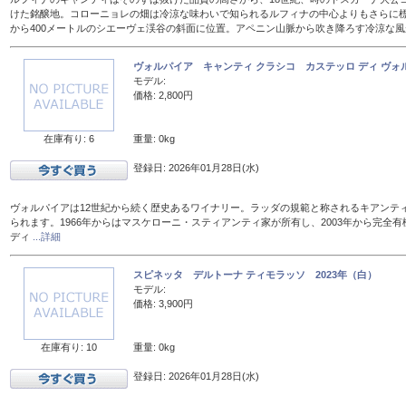
けた銘醸地。コローニョレの畑は冷涼な味わいで知られるルフィナの中心よりもさらに標
から400メートルのシエーヴェ渓谷の斜面に位置。アペニン山脈から吹き降ろす冷涼な
ヴォルパイア キャンティ クラシコ カステッロ ディ ヴォル
モデル:
価格: 2,800円
在庫有り: 6
重量: 0kg
登録日: 2026年01月28日(水)
ヴォルパイアは12世紀から続く歴史あるワイナリー。ラッダの規範と称されるキアンテ
られます。1966年からはマスケローニ・スティアンティ家が所有し、2003年から完全有
ディ
...詳細
スピネッタ デルトーナ ティモラッソ 2023年（白）
モデル:
価格: 3,900円
在庫有り: 10
重量: 0kg
登録日: 2026年01月28日(水)