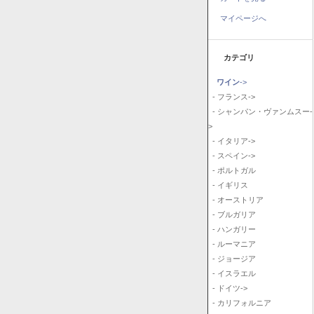
マイページへ
カテゴリ
ワイン
->
- フランス->
- シャンパン・ヴァンムスー-
>
- イタリア->
- スペイン->
- ポルトガル
- イギリス
- オーストリア
- ブルガリア
- ハンガリー
- ルーマニア
- ジョージア
- イスラエル
- ドイツ->
- カリフォルニア