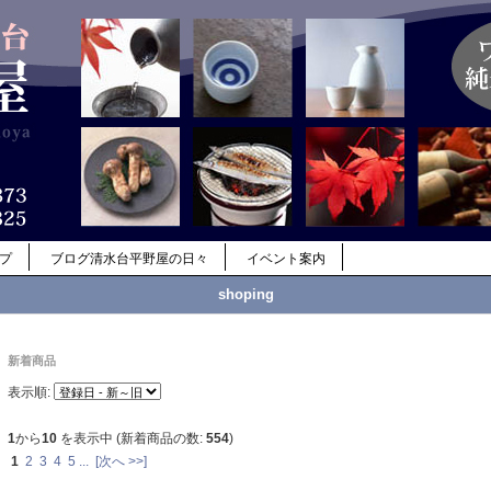
ップ
ブログ清水台平野屋の日々
イベント案内
shoping
新着商品
表示順:
1
から
10
を表示中 (新着商品の数:
554
)
1
2
3
4
5
...
[次へ >>]