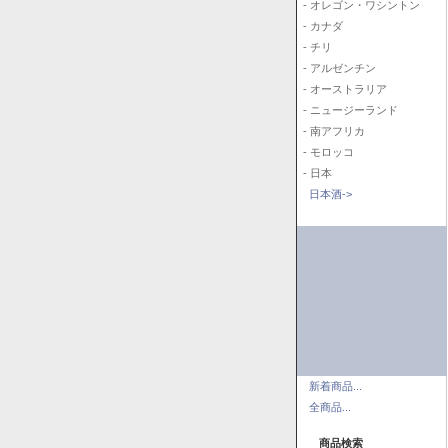
- オレゴン・ワシントン
- カナダ
- チリ
- アルゼンチン
- オーストラリア
- ニュージーランド
- 南アフリカ
- モロッコ
- 日本
日本酒->
新着商品...
全商品...
商品検索