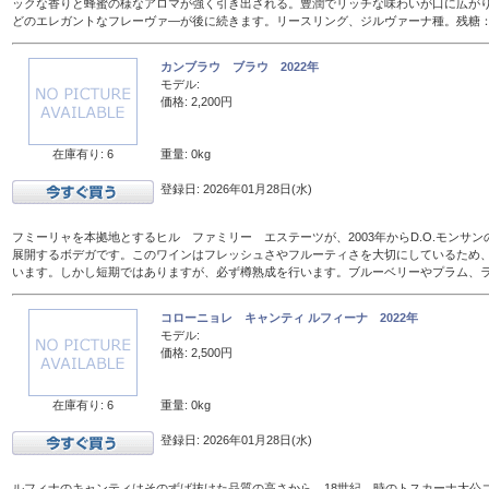
ックな香りと蜂蜜の様なアロマが強く引き出される。豊潤でリッチな味わいが口に広が
どのエレガントなフレーヴァ―が後に続きます。リースリング、ジルヴァーナ種。残糖：16
カンブラウ ブラウ 2022年
モデル:
価格: 2,200円
在庫有り: 6
重量: 0kg
登録日: 2026年01月28日(水)
フミーリャを本拠地とするヒル ファミリー エステーツが、2003年からD.O.モンサ
展開するボデガです。このワインはフレッシュさやフルーティさを大切にしているため、
います。しかし短期ではありますが、必ず樽熟成を行います。ブルーベリーやプラム、
コローニョレ キャンティ ルフィーナ 2022年
モデル:
価格: 2,500円
在庫有り: 6
重量: 0kg
登録日: 2026年01月28日(水)
ルフィナのキャンティはそのずば抜けた品質の高さから、18世紀、時のトスカーナ大公