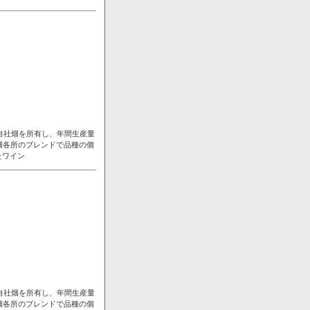
自社畑を所有し、年間生産量
畑各所のブレンドで品種の個
たワイン
自社畑を所有し、年間生産量
畑各所のブレンドで品種の個