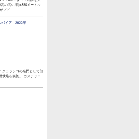
高の高い海抜380メートル
風がブド
パイア 2022年
ィ クラッシコの名門として知
機栽培を実施。 カステッロ