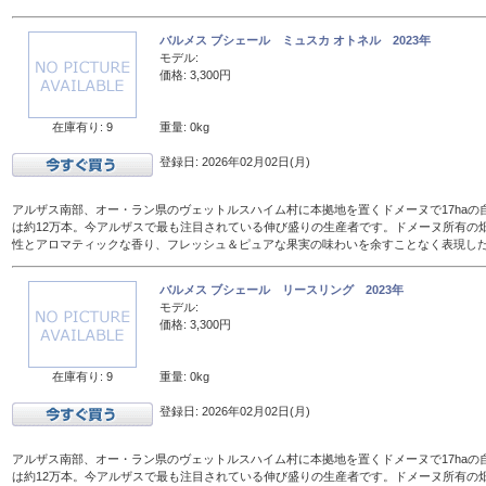
バルメス ブシェール ミュスカ オトネル 2023年
モデル:
価格: 3,300円
在庫有り: 9
重量: 0kg
登録日: 2026年02月02日(月)
アルザス南部、オー・ラン県のヴェットルスハイム村に本拠地を置くドメーヌで17haの
は約12万本。今アルザスで最も注目されている伸び盛りの生産者です。ドメーヌ所有の
性とアロマティックな香り、フレッシュ＆ピュアな果実の味わいを余すことなく表現し
バルメス ブシェール リースリング 2023年
モデル:
価格: 3,300円
在庫有り: 9
重量: 0kg
登録日: 2026年02月02日(月)
アルザス南部、オー・ラン県のヴェットルスハイム村に本拠地を置くドメーヌで17haの
は約12万本。今アルザスで最も注目されている伸び盛りの生産者です。ドメーヌ所有の