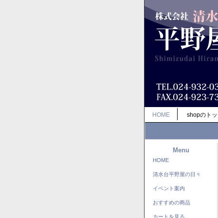
HOME
shopのト
Menu
HOME
清水台平野屋の日々
イベント案内
おすすめの商品
カートを見る