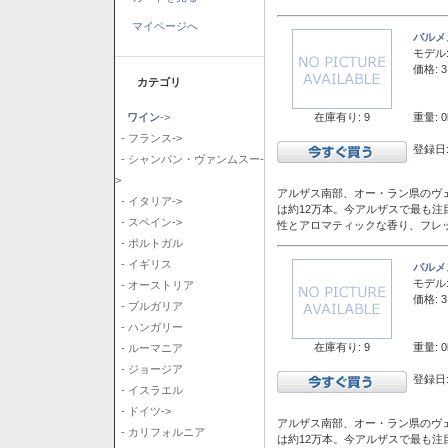
マイページへ
バルメ
モデル
価格: 3
カテゴリ
在庫有り: 9
重量: 0
ワイン
->
- フランス->
登録日:
- シャンパン・ヴァンムスー-
>
アルザス南部、オー・ラン県のヴェ
- イタリア->
は約12万本。今アルザスで最も
- スペイン->
性とアロマティックな香り、フレ
- ポルトガル
- イギリス
バルメ
モデル
- オーストリア
価格: 3
- ブルガリア
- ハンガリー
在庫有り: 9
重量: 0
- ルーマニア
- ジョージア
登録日:
- イスラエル
- ドイツ->
アルザス南部、オー・ラン県のヴェ
- カリフォルニア
は約12万本。今アルザスで最も