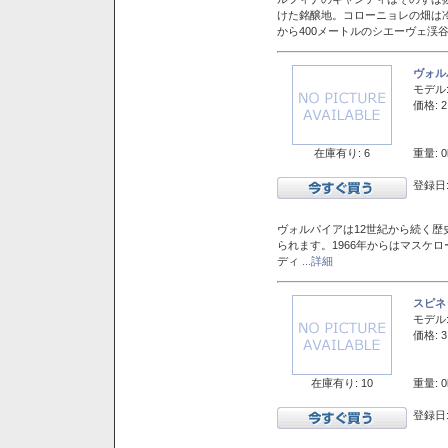
けた銘醸地。コローニョレの畑は
から400メートルのシエーヴェ渓
ヴォル
モデル
価格: 2
在庫有り: 6
重量: 0
登録日:
ヴォルパイアは12世紀から続く歴
られます。1966年からはマスケ
ディ
...詳細
スピネ
モデル
価格: 3
在庫有り: 10
重量: 0
登録日: