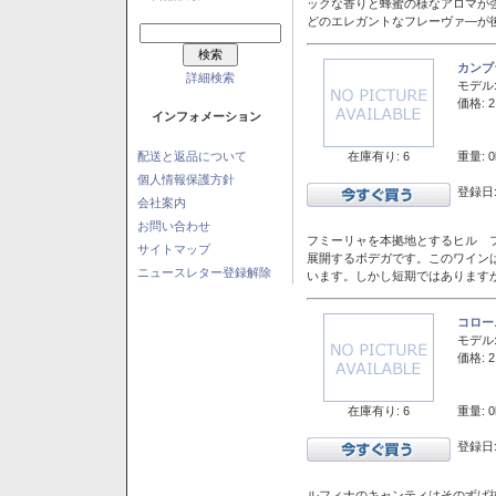
ックな香りと蜂蜜の様なアロマが
どのエレガントなフレーヴァ―が後
カンブ
詳細検索
モデル
価格: 2
インフォメーション
在庫有り: 6
重量: 0
配送と返品について
個人情報保護方針
登録日:
会社案内
お問い合わせ
フミーリャを本拠地とするヒル フ
サイトマップ
展開するボデガです。このワイン
ニュースレター登録解除
います。しかし短期ではあります
コロー
モデル
価格: 2
在庫有り: 6
重量: 0
登録日:
ルフィナのキャンティはそのずば