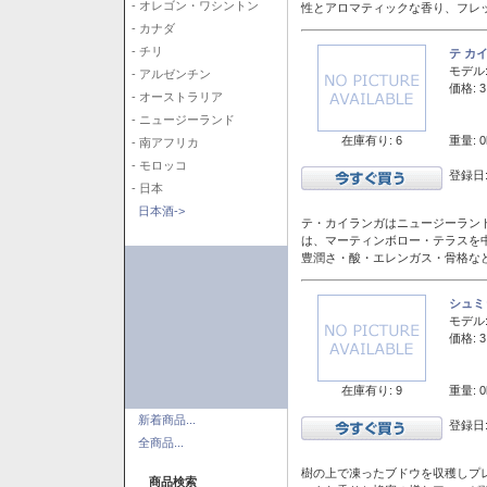
- オレゴン・ワシントン
性とアロマティックな香り、フレ
- カナダ
- チリ
テ カ
モデル
- アルゼンチン
価格: 3
- オーストラリア
- ニュージーランド
在庫有り: 6
重量: 0
- 南アフリカ
- モロッコ
登録日:
- 日本
日本酒->
テ・カイランガはニュージーランド
は、マーティンボロー・テラスを
豊潤さ・酸・エレンガス・骨格な
シュミ
モデル
価格: 3
在庫有り: 9
重量: 0
新着商品...
登録日:
全商品...
樹の上で凍ったブドウを収穫しプ
商品検索