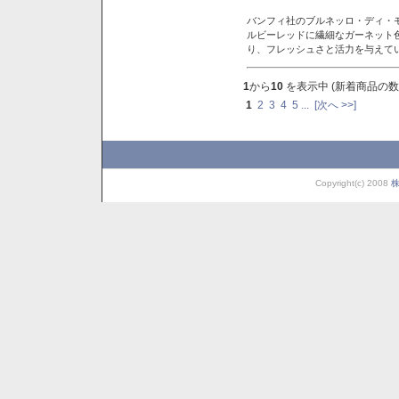
バンフィ社のブルネッロ・ディ・
ルビーレッドに繊細なガーネット
り、フレッシュさと活力を与えて
1
から
10
を表示中 (新着商品の数
1
2
3
4
5
...
[次へ >>]
Copyright(c) 2008