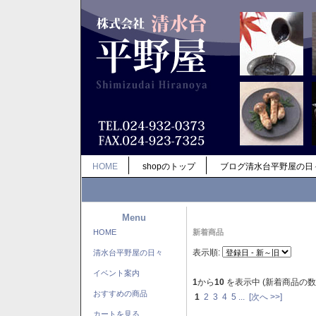
HOME
shopのトップ
ブログ清水台平野屋の日
Menu
HOME
新着商品
表示順:
清水台平野屋の日々
イベント案内
1
から
10
を表示中 (新着商品の数
おすすめの商品
1
2
3
4
5
...
[次へ >>]
カートを見る