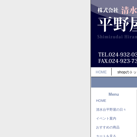
HOME
shopのト
Menu
HOME
清水台平野屋の日々
イベント案内
おすすめの商品
カートを見る