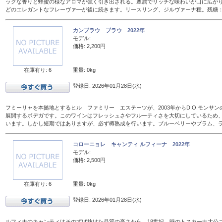
ックな香りと蜂蜜の様なアロマが強く引き出される。豊潤でリッチな味わいが口に広が
どのエレガントなフレーヴァ―が後に続きます。リースリング、ジルヴァーナ種。残糖：16
カンブラウ ブラウ 2022年
モデル:
価格: 2,200円
在庫有り: 6
重量: 0kg
登録日: 2026年01月28日(水)
フミーリャを本拠地とするヒル ファミリー エステーツが、2003年からD.O.モンサ
展開するボデガです。このワインはフレッシュさやフルーティさを大切にしているため、
います。しかし短期ではありますが、必ず樽熟成を行います。ブルーベリーやプラム、
コローニョレ キャンティ ルフィーナ 2022年
モデル:
価格: 2,500円
在庫有り: 6
重量: 0kg
登録日: 2026年01月28日(水)
ルフィナのキャンティはそのずば抜けた品質の高さから、18世紀、時のトスカーナ大公