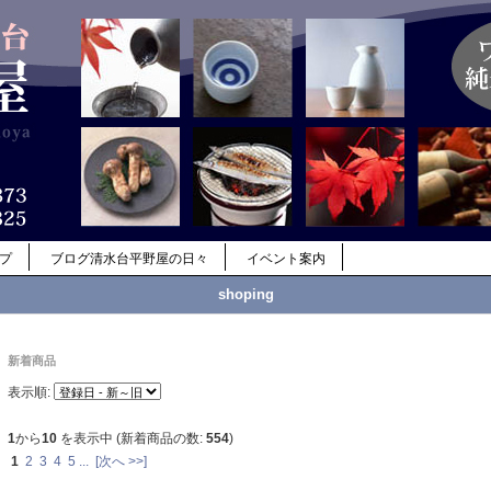
ップ
ブログ清水台平野屋の日々
イベント案内
shoping
新着商品
表示順:
1
から
10
を表示中 (新着商品の数:
554
)
1
2
3
4
5
...
[次へ >>]