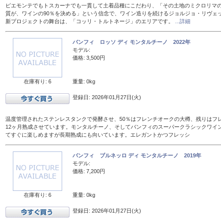
ピエモンテでもトスカーナでも一貫して土着品種にこだわり、「その土地のミクロリマ
質が、ワインの90％を決める」という信念で、ワイン造りを続けるジョルジョ・リヴェ
新プロジェクトの舞台は、「コッリ・トルトネージ」のエリアです。
...詳細
バンフィ ロッソ ディ モンタルチーノ 2022年
モデル:
価格: 3,500円
在庫有り: 6
重量: 0kg
登録日: 2026年01月27日(火)
温度管理されたステンレスタンクで発酵させ、50％はフレンチオークの大樽、残りはフレン
12ヶ月熟成させています。モンタルチーノ、そしてバンフィのスーパークラシックワイ
てすぐに楽しめますが長期熟成にも向いています。エレガントかつフレッシ
バンフィ ブルネッロ ディ モンタルチーノ 2019年
モデル:
価格: 7,200円
在庫有り: 6
重量: 0kg
登録日: 2026年01月27日(火)