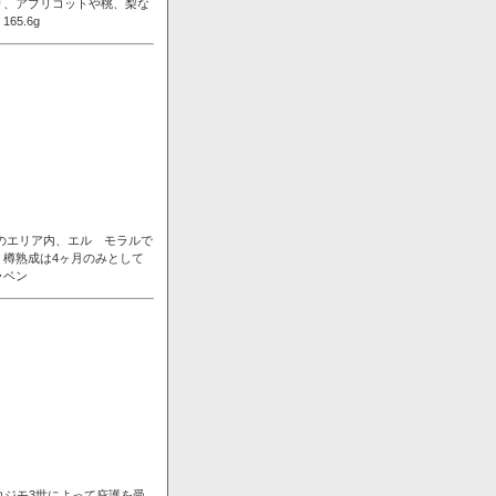
り、アプリコットや桃、梨な
5.6g
ンのエリア内、エル モラルで
樽熟成は4ヶ月のみとして
ラベン
コジモ3世によって庇護を受