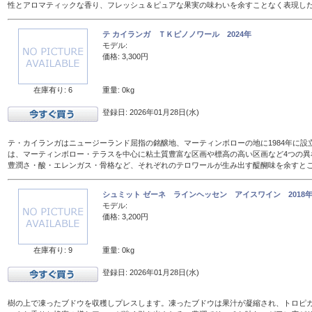
性とアロマティックな香り、フレッシュ＆ピュアな果実の味わいを余すことなく表現し
テ カイランガ ＴＫピノノワール 2024年
モデル:
価格: 3,300円
在庫有り: 6
重量: 0kg
登録日: 2026年01月28日(水)
テ・カイランガはニュージーランド屈指の銘醸地、マーティンボローの地に1984年に設
は、マーティンボロー・テラスを中心に粘土質豊富な区画や標高の高い区画など4つの異
豊潤さ・酸・エレンガス・骨格など、それぞれのテロワールが生み出す醍醐味を余すと
シュミット ゼーネ ラインヘッセン アイスワイン 2018年 
モデル:
価格: 3,200円
在庫有り: 9
重量: 0kg
登録日: 2026年01月28日(水)
樹の上で凍ったブドウを収穫しプレスします。凍ったブドウは果汁が凝縮され、トロピ