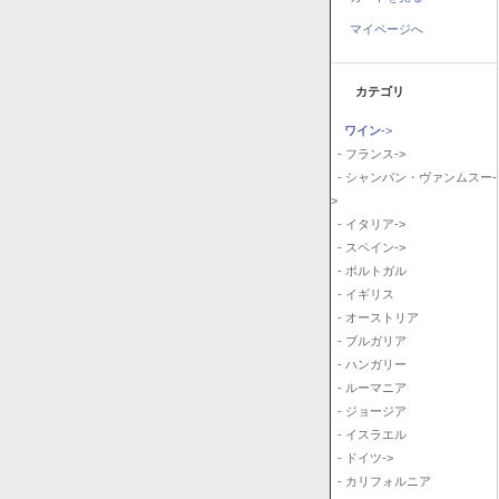
マイページへ
カテゴリ
ワイン
->
- フランス->
- シャンパン・ヴァンムスー-
>
- イタリア->
- スペイン->
- ポルトガル
- イギリス
- オーストリア
- ブルガリア
- ハンガリー
- ルーマニア
- ジョージア
- イスラエル
- ドイツ->
- カリフォルニア