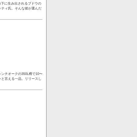
の下に生み出されるブドウの
ッティ氏。そんな彼が選んだ
チオークの350L樽で10〜
ンと言える一品。リリースし