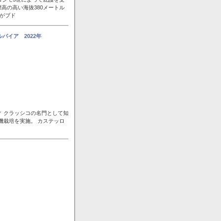
高の高い海抜380メートル
風がブド
パイア 2022年
ィ クラッシコの名門として知
機栽培を実施。 カステッロ