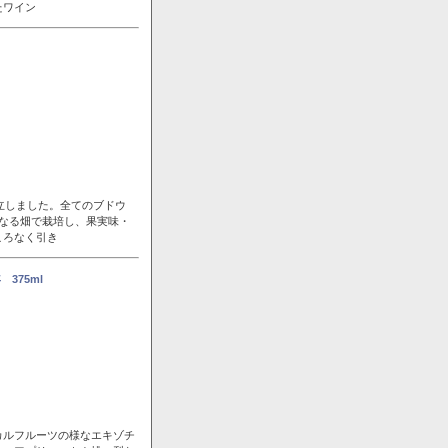
たワイン
立しました。全てのブドウ
なる畑で栽培し、果実味・
ころなく引き
375ml
カルフルーツの様なエキゾチ