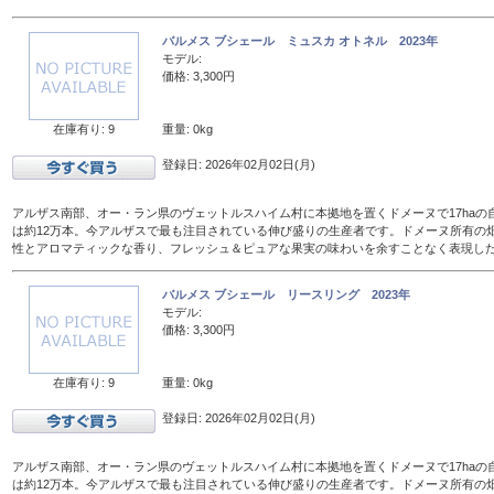
バルメス ブシェール ミュスカ オトネル 2023年
モデル:
価格: 3,300円
在庫有り: 9
重量: 0kg
登録日: 2026年02月02日(月)
アルザス南部、オー・ラン県のヴェットルスハイム村に本拠地を置くドメーヌで17haの
は約12万本。今アルザスで最も注目されている伸び盛りの生産者です。ドメーヌ所有の
性とアロマティックな香り、フレッシュ＆ピュアな果実の味わいを余すことなく表現し
バルメス ブシェール リースリング 2023年
モデル:
価格: 3,300円
在庫有り: 9
重量: 0kg
登録日: 2026年02月02日(月)
アルザス南部、オー・ラン県のヴェットルスハイム村に本拠地を置くドメーヌで17haの
は約12万本。今アルザスで最も注目されている伸び盛りの生産者です。ドメーヌ所有の