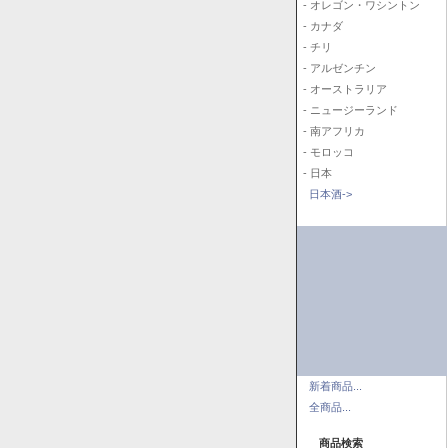
- オレゴン・ワシントン
- カナダ
- チリ
- アルゼンチン
- オーストラリア
- ニュージーランド
- 南アフリカ
- モロッコ
- 日本
日本酒->
新着商品...
全商品...
商品検索