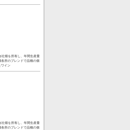
自社畑を所有し、年間生産量
畑各所のブレンドで品種の個
たワイン
自社畑を所有し、年間生産量
畑各所のブレンドで品種の個