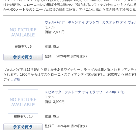
けた銘醸地。コローニョレの畑は冷涼な味わいで知られるルフィナの中心よりもさらに標
から400メートルのシエーヴェ渓谷の斜面に位置。アペニン山脈から吹き降ろす冷涼な
ヴォルパイア キャンティ クラシコ カステッロ ディ ヴォル
モデル:
価格: 2,800円
在庫有り: 6
重量: 0kg
登録日: 2026年01月28日(水)
ヴォルパイアは12世紀から続く歴史あるワイナリー。ラッダの規範と称されるキアンテ
られます。1966年からはマスケローニ・スティアンティ家が所有し、2003年から完全有
ディ
...詳細
スピネッタ デルトーナ ティモラッソ 2023年（白）
モデル:
価格: 3,900円
在庫有り: 10
重量: 0kg
登録日: 2026年01月28日(水)