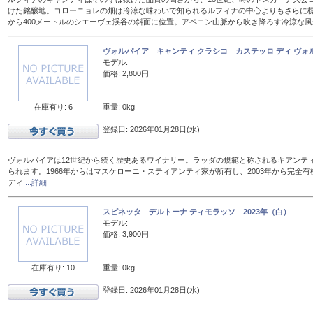
けた銘醸地。コローニョレの畑は冷涼な味わいで知られるルフィナの中心よりもさらに標
から400メートルのシエーヴェ渓谷の斜面に位置。アペニン山脈から吹き降ろす冷涼な
ヴォルパイア キャンティ クラシコ カステッロ ディ ヴォル
モデル:
価格: 2,800円
在庫有り: 6
重量: 0kg
登録日: 2026年01月28日(水)
ヴォルパイアは12世紀から続く歴史あるワイナリー。ラッダの規範と称されるキアンテ
られます。1966年からはマスケローニ・スティアンティ家が所有し、2003年から完全有
ディ
...詳細
スピネッタ デルトーナ ティモラッソ 2023年（白）
モデル:
価格: 3,900円
在庫有り: 10
重量: 0kg
登録日: 2026年01月28日(水)