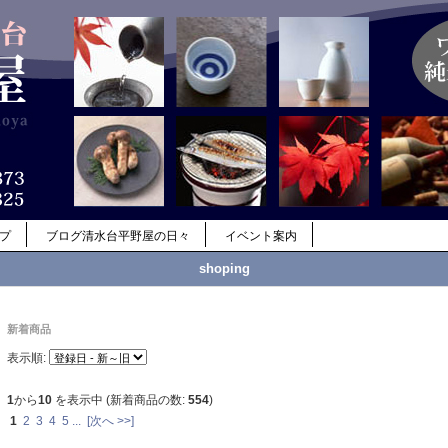
ップ
ブログ清水台平野屋の日々
イベント案内
shoping
新着商品
表示順:
1
から
10
を表示中 (新着商品の数:
554
)
1
2
3
4
5
...
[次へ >>]