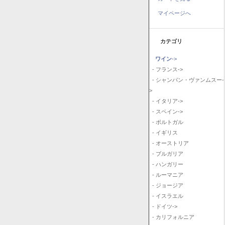
マイページへ
カテゴリ
ワイン
->
- フランス->
- シャンパン・ヴァンムスー-
>
- イタリア->
- スペイン->
- ポルトガル
- イギリス
- オーストリア
- ブルガリア
- ハンガリー
- ルーマニア
- ジョージア
- イスラエル
- ドイツ->
- カリフォルニア