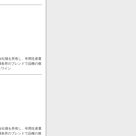
自社畑を所有し、年間生産量
畑各所のブレンドで品種の個
たワイン
自社畑を所有し、年間生産量
畑各所のブレンドで品種の個