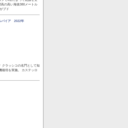
高の高い海抜380メートル
風がブド
パイア 2022年
ィ クラッシコの名門として知
機栽培を実施。 カステッロ