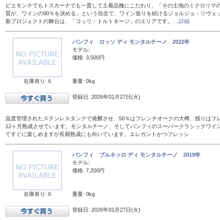
ピエモンテでもトスカーナでも一貫して土着品種にこだわり、「その土地のミクロリマ
質が、ワインの90％を決める」という信念で、ワイン造りを続けるジョルジョ・リヴェ
新プロジェクトの舞台は、「コッリ・トルトネージ」のエリアです。
...詳細
バンフィ ロッソ ディ モンタルチーノ 2022年
モデル:
価格: 3,500円
在庫有り: 6
重量: 0kg
登録日: 2026年01月27日(火)
温度管理されたステンレスタンクで発酵させ、50％はフレンチオークの大樽、残りはフレン
12ヶ月熟成させています。モンタルチーノ、そしてバンフィのスーパークラシックワイ
てすぐに楽しめますが長期熟成にも向いています。エレガントかつフレッシ
バンフィ ブルネッロ ディ モンタルチーノ 2019年
モデル:
価格: 7,200円
在庫有り: 6
重量: 0kg
登録日: 2026年01月27日(火)