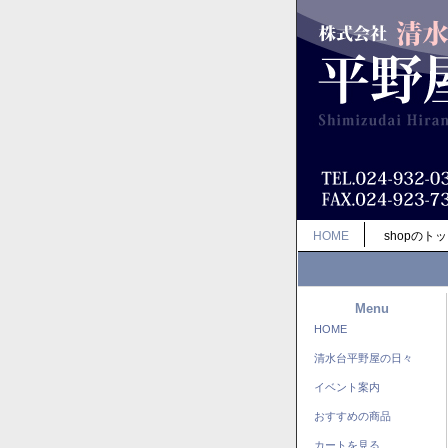
HOME
shopのト
Menu
HOME
清水台平野屋の日々
イベント案内
おすすめの商品
カートを見る