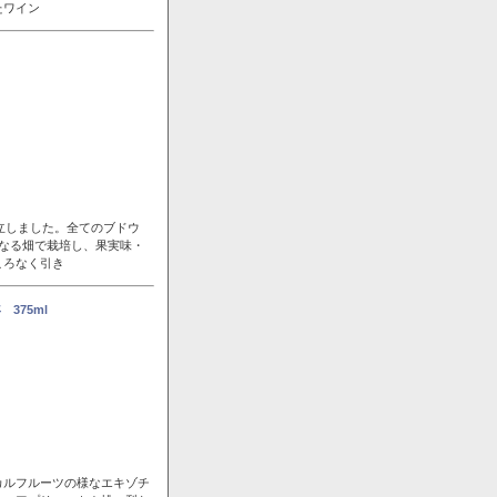
たワイン
立しました。全てのブドウ
なる畑で栽培し、果実味・
ころなく引き
375ml
カルフルーツの様なエキゾチ