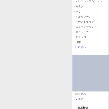
- オレゴン・ワシントン
- カナダ
- チリ
- アルゼンチン
- オーストラリア
- ニュージーランド
- 南アフリカ
- モロッコ
- 日本
日本酒->
新着商品...
全商品...
商品検索