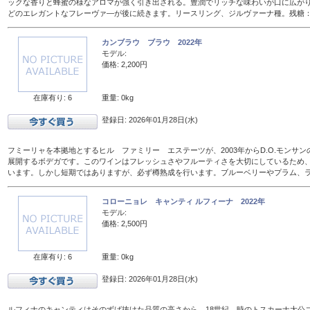
ックな香りと蜂蜜の様なアロマが強く引き出される。豊潤でリッチな味わいが口に広が
どのエレガントなフレーヴァ―が後に続きます。リースリング、ジルヴァーナ種。残糖：16
カンブラウ ブラウ 2022年
モデル:
価格: 2,200円
在庫有り: 6
重量: 0kg
登録日: 2026年01月28日(水)
フミーリャを本拠地とするヒル ファミリー エステーツが、2003年からD.O.モンサ
展開するボデガです。このワインはフレッシュさやフルーティさを大切にしているため、
います。しかし短期ではありますが、必ず樽熟成を行います。ブルーベリーやプラム、
コローニョレ キャンティ ルフィーナ 2022年
モデル:
価格: 2,500円
在庫有り: 6
重量: 0kg
登録日: 2026年01月28日(水)
ルフィナのキャンティはそのずば抜けた品質の高さから、18世紀、時のトスカーナ大公