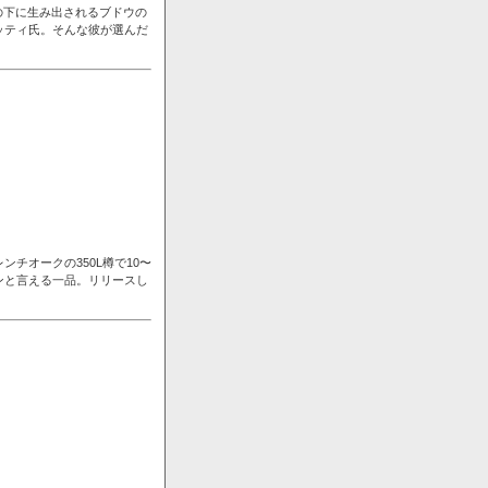
の下に生み出されるブドウの
ッティ氏。そんな彼が選んだ
チオークの350L樽で10〜
ンと言える一品。リリースし