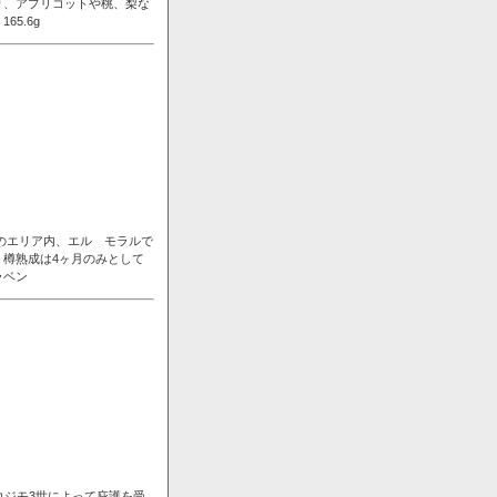
り、アプリコットや桃、梨な
5.6g
ンのエリア内、エル モラルで
樽熟成は4ヶ月のみとして
ラベン
コジモ3世によって庇護を受