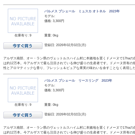
バルメス ブシェール ミュスカ オトネル 2023年
モデル:
価格: 3,300円
在庫有り: 9
重量: 0kg
登録日: 2026年02月02日(月)
アルザス南部、オー・ラン県のヴェットルスハイム村に本拠地を置くドメーヌで17haの
は約12万本。今アルザスで最も注目されている伸び盛りの生産者です。ドメーヌ所有の
性とアロマティックな香り、フレッシュ＆ピュアな果実の味わいを余すことなく表現し
バルメス ブシェール リースリング 2023年
モデル:
価格: 3,300円
在庫有り: 9
重量: 0kg
登録日: 2026年02月02日(月)
アルザス南部、オー・ラン県のヴェットルスハイム村に本拠地を置くドメーヌで17haの
は約12万本。今アルザスで最も注目されている伸び盛りの生産者です。ドメーヌ所有の