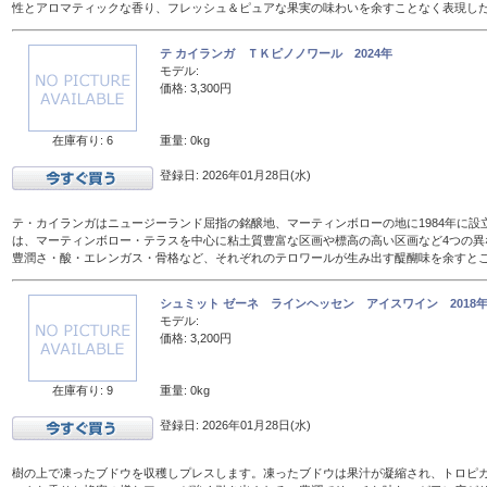
性とアロマティックな香り、フレッシュ＆ピュアな果実の味わいを余すことなく表現し
テ カイランガ ＴＫピノノワール 2024年
モデル:
価格: 3,300円
在庫有り: 6
重量: 0kg
登録日: 2026年01月28日(水)
テ・カイランガはニュージーランド屈指の銘醸地、マーティンボローの地に1984年に設
は、マーティンボロー・テラスを中心に粘土質豊富な区画や標高の高い区画など4つの異
豊潤さ・酸・エレンガス・骨格など、それぞれのテロワールが生み出す醍醐味を余すと
シュミット ゼーネ ラインヘッセン アイスワイン 2018年 
モデル:
価格: 3,200円
在庫有り: 9
重量: 0kg
登録日: 2026年01月28日(水)
樹の上で凍ったブドウを収穫しプレスします。凍ったブドウは果汁が凝縮され、トロピ