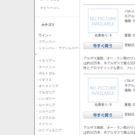
マイページへ
バルメ
モデル
価格: 3
カテゴリ
在庫有り: 9
重量: 0
ワイン
->
- フランス->
登録日:
- シャンパン・ヴァンムスー-
>
アルザス南部、オー・ラン県のヴェ
- イタリア->
は約12万本。今アルザスで最も
- スペイン->
性とアロマティックな香り、フレ
- ポルトガル
- イギリス
バルメ
モデル
- オーストリア
価格: 3
- ブルガリア
- ハンガリー
在庫有り: 9
重量: 0
- ルーマニア
- ジョージア
登録日:
- イスラエル
- ドイツ->
アルザス南部、オー・ラン県のヴェ
- カリフォルニア
は約12万本。今アルザスで最も