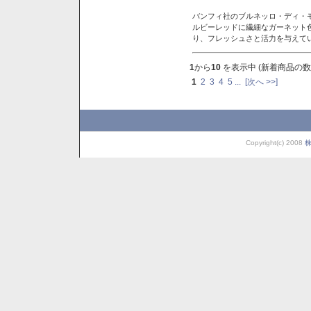
バンフィ社のブルネッロ・ディ・
ルビーレッドに繊細なガーネット
り、フレッシュさと活力を与えて
1
から
10
を表示中 (新着商品の数
1
2
3
4
5
...
[次へ >>]
Copyright(c) 2008