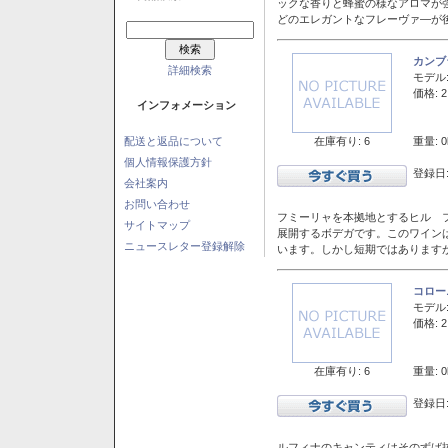
ックな香りと蜂蜜の様なアロマが
どのエレガントなフレーヴァ―が後
カンブ
詳細検索
モデル
価格: 2
インフォメーション
在庫有り: 6
重量: 0
配送と返品について
個人情報保護方針
登録日:
会社案内
お問い合わせ
フミーリャを本拠地とするヒル フ
サイトマップ
展開するボデガです。このワイン
ニュースレター登録解除
います。しかし短期ではあります
コロー
モデル
価格: 2
在庫有り: 6
重量: 0
登録日:
ルフィナのキャンティはそのずば