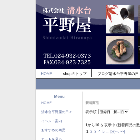
HOME
shopのトップ
ブログ清水台平野屋の日
Menu
HOME
新着商品
表示順:
清水台平野屋の日々
イベント案内
1
から
10
を表示中 (新着商品の数
おすすめの商品
1
2
3
4
5
...
[次へ >>]
カートを見る