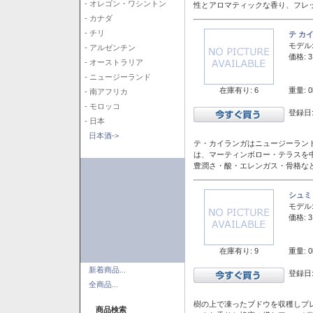
- オレゴン・ワシントン
性とアロマティックな香り、フレ
- カナダ
- チリ
テ カ
モデル
- アルゼンチン
価格: 3
- オーストラリア
- ニュージーランド
在庫有り: 6
重量: 0
- 南アフリカ
- モロッコ
登録日:
- 日本
日本酒->
テ・カイランガはニュージーランド
は、マーティンボロー・テラスを
豊潤さ・酸・エレンガス・骨格な
シュミ
モデル
価格: 3
在庫有り: 9
重量: 0
新着商品...
登録日:
全商品...
樹の上で凍ったブドウを収穫しプ
商品検索