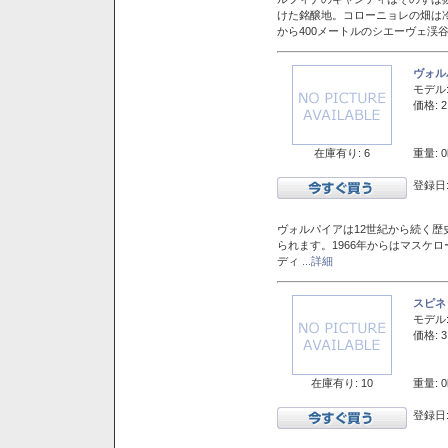
けた銘醸地。コローニョレの畑は
から400メートルのシエーヴェ渓
ヴォル
モデル
価格: 2
在庫有り: 6
重量: 0
登録日:
ヴォルパイアは12世紀から続く歴
られます。1966年からはマスケ
ディ
...詳細
スピネ
モデル
価格: 3
在庫有り: 10
重量: 0
登録日: