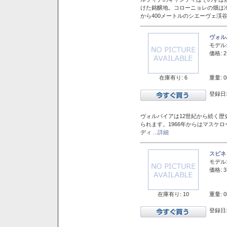
けた銘醸地。コローニョレの畑は
から400メートルのシエーヴェ渓
ヴォル
モデル
価格: 2
在庫有り: 6
重量: 0
登録日:
ヴォルパイアは12世紀から続く歴
られます。1966年からはマスケ
ディ
...詳細
スピネ
モデル
価格: 3
在庫有り: 10
重量: 0
登録日: