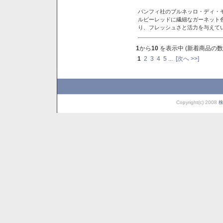
バンフィ社のブルネッロ・ディ・
ルビーレッドに繊細なガーネット
り、フレッシュさと活力を与えて
1
から
10
を表示中 (新着商品の数
1
2
3
4
5
...
[次へ >>]
Copyright(c) 2008