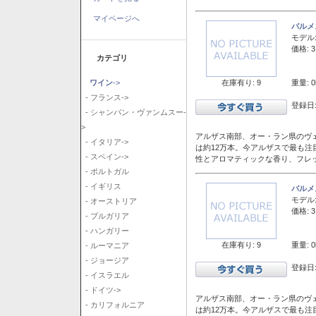
マイページへ
バルメ
モデル
価格: 3
カテゴリ
在庫有り: 9
重量: 0
ワイン
->
- フランス->
登録日:
- シャンパン・ヴァンムスー-
>
アルザス南部、オー・ラン県のヴェ
- イタリア->
は約12万本。今アルザスで最も
- スペイン->
性とアロマティックな香り、フレ
- ポルトガル
- イギリス
バルメ
モデル
- オーストリア
価格: 3
- ブルガリア
- ハンガリー
在庫有り: 9
重量: 0
- ルーマニア
- ジョージア
登録日:
- イスラエル
- ドイツ->
アルザス南部、オー・ラン県のヴェ
- カリフォルニア
は約12万本。今アルザスで最も