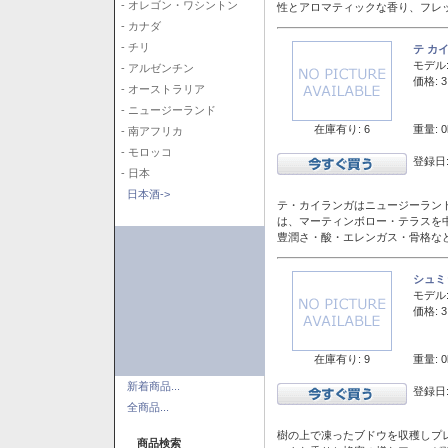
- オレゴン・ワシントン
性とアロマティックな香り、フレ
- カナダ
- チリ
テ カ
モデル
- アルゼンチン
価格: 3
- オーストラリア
- ニュージーランド
在庫有り: 6
重量: 0
- 南アフリカ
- モロッコ
登録日:
- 日本
日本酒->
テ・カイランガはニュージーランド
は、マーティンボロー・テラスを
豊潤さ・酸・エレンガス・骨格な
シュミ
モデル
価格: 3
在庫有り: 9
重量: 0
新着商品...
登録日:
全商品...
樹の上で凍ったブドウを収穫しプ
商品検索