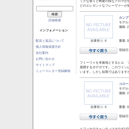
ックな香りと蜂蜜の様なアロマが
どのエレガントなフレーヴァ―が後
カンブ
詳細検索
モデル
価格: 2
インフォメーション
在庫有り: 6
重量: 0
配送と返品について
個人情報保護方針
登録日:
会社案内
お問い合わせ
フミーリャを本拠地とするヒル フ
サイトマップ
展開するボデガです。このワイン
ニュースレター登録解除
います。しかし短期ではあります
コロー
モデル
価格: 2
在庫有り: 6
重量: 0
登録日:
ルフィナのキャンティはそのずば