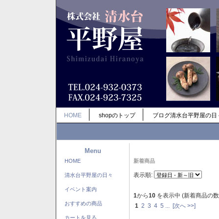
HOME
shopのトップ
ブログ清水台平野屋の日
Menu
HOME
新着商品
表示順:
清水台平野屋の日々
イベント案内
1
から
10
を表示中 (新着商品の数
おすすめの商品
1
2
3
4
5
...
[次へ >>]
カートを見る