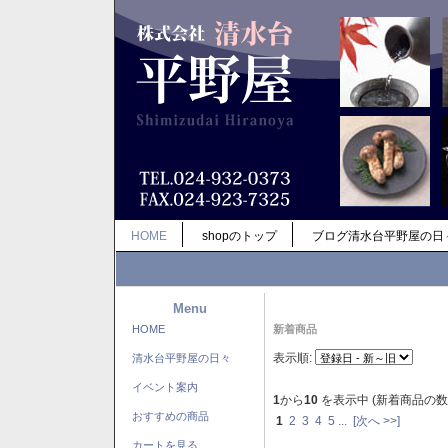
HOME
shopのトップ
ブログ清水台平野屋の日
Menu
HOME
新着商品
表示順:
清水台平野屋の日々
イベント案内
1
から
10
を表示中 (新着商品の数
おすすめの商品
1
2
3
4
5
...
[次へ >>]
カートを見る