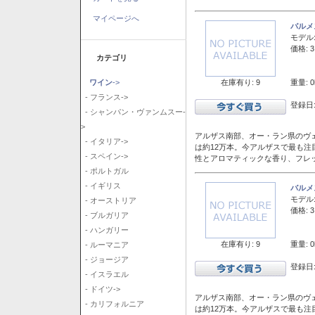
マイページへ
バルメ
モデル
価格: 3
カテゴリ
在庫有り: 9
重量: 0
ワイン
->
- フランス->
登録日:
- シャンパン・ヴァンムスー-
>
アルザス南部、オー・ラン県のヴェ
- イタリア->
は約12万本。今アルザスで最も
- スペイン->
性とアロマティックな香り、フレ
- ポルトガル
- イギリス
バルメ
モデル
- オーストリア
価格: 3
- ブルガリア
- ハンガリー
在庫有り: 9
重量: 0
- ルーマニア
- ジョージア
登録日:
- イスラエル
- ドイツ->
アルザス南部、オー・ラン県のヴェ
- カリフォルニア
は約12万本。今アルザスで最も