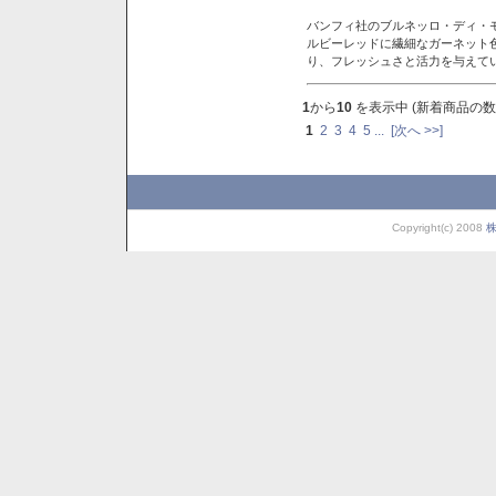
バンフィ社のブルネッロ・ディ・
ルビーレッドに繊細なガーネット
り、フレッシュさと活力を与えて
1
から
10
を表示中 (新着商品の数
1
2
3
4
5
...
[次へ >>]
Copyright(c) 2008