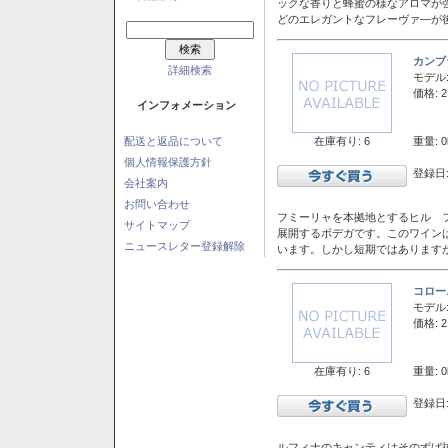
ックな香りと蜂蜜の様なアロマが
どのエレガントなフレーヴァ―が後
カンブ
詳細検索
モデル
価格: 2
インフォメーション
在庫有り: 6
重量: 0
配送と返品について
個人情報保護方針
登録日:
会社案内
お問い合わせ
フミーリャを本拠地とするヒル フ
サイトマップ
展開するボデガです。このワイン
ニュースレター登録解除
います。しかし短期ではあります
コロー
モデル
価格: 2
在庫有り: 6
重量: 0
登録日:
ルフィナのキャンティはそのずば