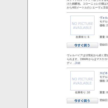
けた銘醸地。コローニョレの畑は
から400メートルのシエーヴェ渓
ヴォル
モデル
価格: 2
在庫有り: 6
重量: 0
登録日:
ヴォルパイアは12世紀から続く歴
られます。1966年からはマスケ
ディ
...詳細
スピネ
モデル
価格: 3
在庫有り: 10
重量: 0
登録日: