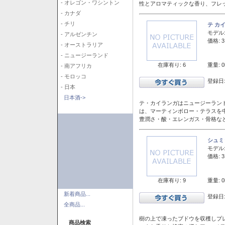
- オレゴン・ワシントン
性とアロマティックな香り、フレ
- カナダ
- チリ
テ カ
モデル
- アルゼンチン
価格: 3
- オーストラリア
- ニュージーランド
在庫有り: 6
重量: 0
- 南アフリカ
- モロッコ
登録日:
- 日本
日本酒->
テ・カイランガはニュージーランド
は、マーティンボロー・テラスを
豊潤さ・酸・エレンガス・骨格な
シュミ
モデル
価格: 3
在庫有り: 9
重量: 0
新着商品...
登録日:
全商品...
樹の上で凍ったブドウを収穫しプ
商品検索