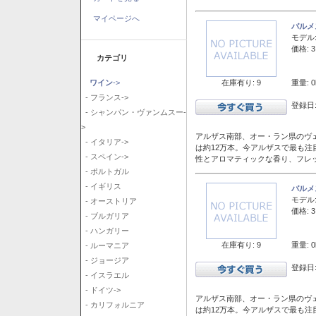
マイページへ
バルメ
モデル
価格: 3
カテゴリ
在庫有り: 9
重量: 0
ワイン
->
- フランス->
登録日:
- シャンパン・ヴァンムスー-
>
アルザス南部、オー・ラン県のヴェ
- イタリア->
は約12万本。今アルザスで最も
- スペイン->
性とアロマティックな香り、フレ
- ポルトガル
- イギリス
バルメ
モデル
- オーストリア
価格: 3
- ブルガリア
- ハンガリー
在庫有り: 9
重量: 0
- ルーマニア
- ジョージア
登録日:
- イスラエル
- ドイツ->
アルザス南部、オー・ラン県のヴェ
- カリフォルニア
は約12万本。今アルザスで最も