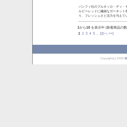
バンフィ社のブルネッロ・ディ・
ルビーレッドに繊細なガーネット
り、フレッシュさと活力を与えて
1
から
10
を表示中 (新着商品の数
1
2
3
4
5
...
[次へ >>]
Copyright(c) 2008