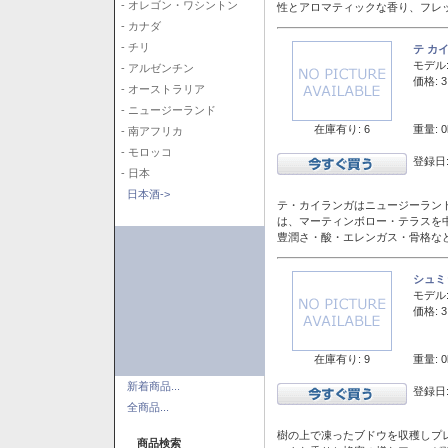
- オレゴン・ワシントン
性とアロマティックな香り、フレ
- カナダ
- チリ
テ カ
モデル
- アルゼンチン
価格: 3
- オーストラリア
- ニュージーランド
在庫有り: 6
重量: 0
- 南アフリカ
- モロッコ
登録日:
- 日本
日本酒->
テ・カイランガはニュージーランド
は、マーティンボロー・テラスを
豊潤さ・酸・エレンガス・骨格な
シュミ
モデル
価格: 3
在庫有り: 9
重量: 0
新着商品...
登録日:
全商品...
樹の上で凍ったブドウを収穫しプ
商品検索