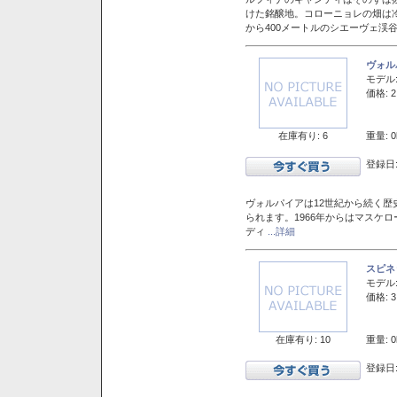
けた銘醸地。コローニョレの畑は
から400メートルのシエーヴェ渓
ヴォル
モデル
価格: 2
在庫有り: 6
重量: 0
登録日:
ヴォルパイアは12世紀から続く歴
られます。1966年からはマスケ
ディ
...詳細
スピネ
モデル
価格: 3
在庫有り: 10
重量: 0
登録日: