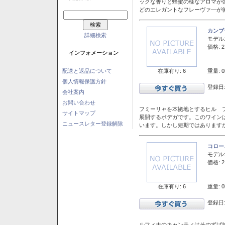
ックな香りと蜂蜜の様なアロマが
どのエレガントなフレーヴァ―が後
カンブ
詳細検索
モデル
価格: 2
インフォメーション
在庫有り: 6
重量: 0
配送と返品について
個人情報保護方針
登録日:
会社案内
お問い合わせ
フミーリャを本拠地とするヒル フ
サイトマップ
展開するボデガです。このワイン
ニュースレター登録解除
います。しかし短期ではあります
コロー
モデル
価格: 2
在庫有り: 6
重量: 0
登録日:
ルフィナのキャンティはそのずば