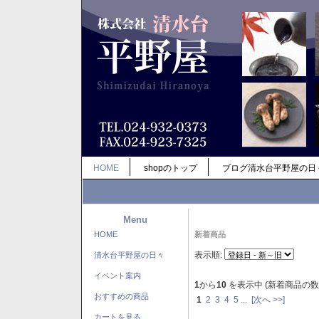
HOME
shopのトップ
ブログ清水台平野屋の日
Menu
HOME
新着商品
表示順:
清水台平野屋の日々
イベント案内
1
から
10
を表示中 (新着商品の数
おすすめの商品
1
2
3
4
5
...
[次へ >>]
カートを見る