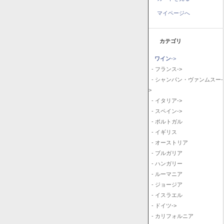
マイページへ
カテゴリ
ワイン
->
- フランス->
- シャンパン・ヴァンムスー-
>
- イタリア->
- スペイン->
- ポルトガル
- イギリス
- オーストリア
- ブルガリア
- ハンガリー
- ルーマニア
- ジョージア
- イスラエル
- ドイツ->
- カリフォルニア