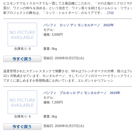
ピエモンテでもトスカーナでも一貫して土着品種にこだわり、「その土地のミクロリマ
質が、ワインの90％を決める」という信念で、ワイン造りを続けるジョルジョ・リヴェ
新プロジェクトの舞台は、「コッリ・トルトネージ」のエリアです。
...詳細
バンフィ ロッソ ディ モンタルチーノ 2022年
モデル:
価格: 3,500円
在庫有り: 6
重量: 0kg
登録日: 2026年01月27日(火)
温度管理されたステンレスタンクで発酵させ、50％はフレンチオークの大樽、残りはフレン
12ヶ月熟成させています。モンタルチーノ、そしてバンフィのスーパークラシックワイ
てすぐに楽しめますが長期熟成にも向いています。エレガントかつフレッシ
バンフィ ブルネッロ ディ モンタルチーノ 2019年
モデル:
価格: 7,200円
在庫有り: 6
重量: 0kg
登録日: 2026年01月27日(火)