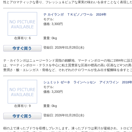
性とアロマティックな香り、フレッシュ＆ピュアな果実の味わいを余すことなく表現し
テ カイランガ ＴＫピノノワール 2024年
モデル:
価格: 3,300円
在庫有り: 6
重量: 0kg
登録日: 2026年01月28日(水)
テ・カイランガはニュージーランド屈指の銘醸地、マーティンボローの地に1984年に設
は、マーティンボロー・テラスを中心に粘土質豊富な区画や標高の高い区画など4つの異
豊潤さ・酸・エレンガス・骨格など、それぞれのテロワールが生み出す醍醐味を余すと
シュミット ゼーネ ラインヘッセン アイスワイン 2018年 
モデル:
価格: 3,200円
在庫有り: 9
重量: 0kg
登録日: 2026年01月28日(水)
樹の上で凍ったブドウを収穫しプレスします。凍ったブドウは果汁が凝縮され、トロピ