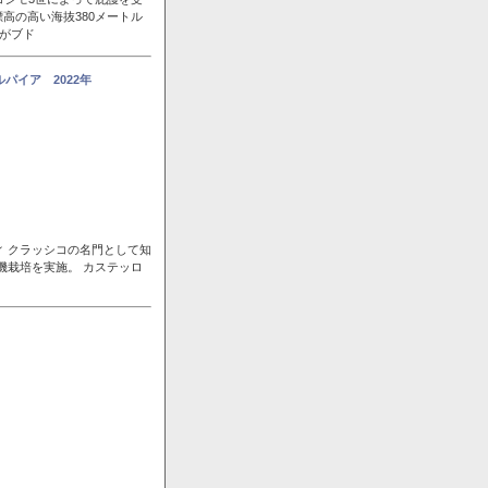
高の高い海抜380メートル
風がブド
パイア 2022年
ィ クラッシコの名門として知
機栽培を実施。 カステッロ