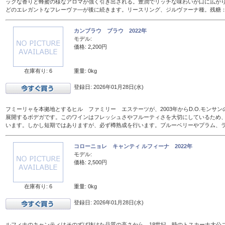
ックな香りと蜂蜜の様なアロマが強く引き出される。豊潤でリッチな味わいが口に広が
どのエレガントなフレーヴァ―が後に続きます。リースリング、ジルヴァーナ種。残糖：16
カンブラウ ブラウ 2022年
モデル:
価格: 2,200円
在庫有り: 6
重量: 0kg
登録日: 2026年01月28日(水)
フミーリャを本拠地とするヒル ファミリー エステーツが、2003年からD.O.モンサ
展開するボデガです。このワインはフレッシュさやフルーティさを大切にしているため、
います。しかし短期ではありますが、必ず樽熟成を行います。ブルーベリーやプラム、
コローニョレ キャンティ ルフィーナ 2022年
モデル:
価格: 2,500円
在庫有り: 6
重量: 0kg
登録日: 2026年01月28日(水)
ルフィナのキャンティはそのずば抜けた品質の高さから、18世紀、時のトスカーナ大公