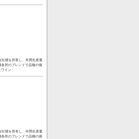
自社畑を所有し、年間生産量
畑各所のブレンドで品種の個
たワイン
自社畑を所有し、年間生産量
畑各所のブレンドで品種の個