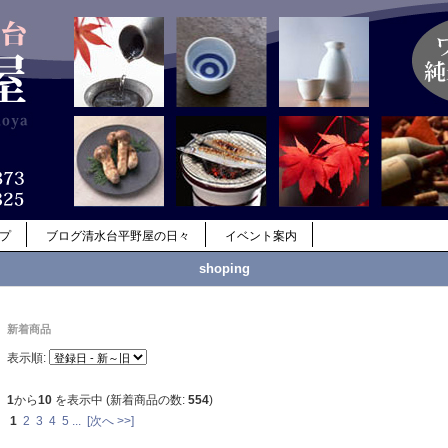
ップ
ブログ清水台平野屋の日々
イベント案内
shoping
新着商品
表示順:
1
から
10
を表示中 (新着商品の数:
554
)
1
2
3
4
5
...
[次へ >>]