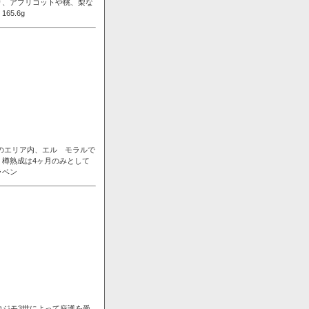
り、アプリコットや桃、梨な
5.6g
ンのエリア内、エル モラルで
樽熟成は4ヶ月のみとして
ラベン
コジモ3世によって庇護を受