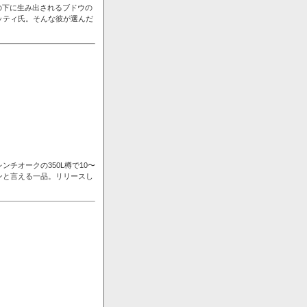
の下に生み出されるブドウの
ッティ氏。そんな彼が選んだ
チオークの350L樽で10〜
ンと言える一品。リリースし