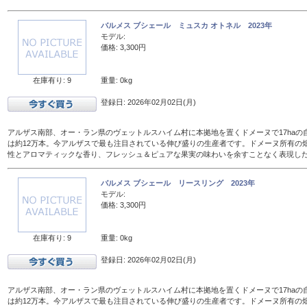
バルメス ブシェール ミュスカ オトネル 2023年
モデル:
価格: 3,300円
在庫有り: 9
重量: 0kg
登録日: 2026年02月02日(月)
アルザス南部、オー・ラン県のヴェットルスハイム村に本拠地を置くドメーヌで17haの
は約12万本。今アルザスで最も注目されている伸び盛りの生産者です。ドメーヌ所有の
性とアロマティックな香り、フレッシュ＆ピュアな果実の味わいを余すことなく表現し
バルメス ブシェール リースリング 2023年
モデル:
価格: 3,300円
在庫有り: 9
重量: 0kg
登録日: 2026年02月02日(月)
アルザス南部、オー・ラン県のヴェットルスハイム村に本拠地を置くドメーヌで17haの
は約12万本。今アルザスで最も注目されている伸び盛りの生産者です。ドメーヌ所有の