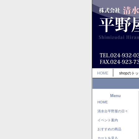
HOME
shopのト
Menu
HOME
清水台平野屋の日々
イベント案内
おすすめの商品
カートを見る