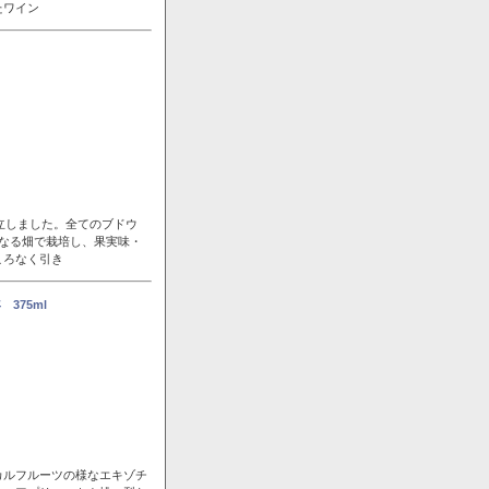
たワイン
立しました。全てのブドウ
なる畑で栽培し、果実味・
ころなく引き
375ml
カルフルーツの様なエキゾチ