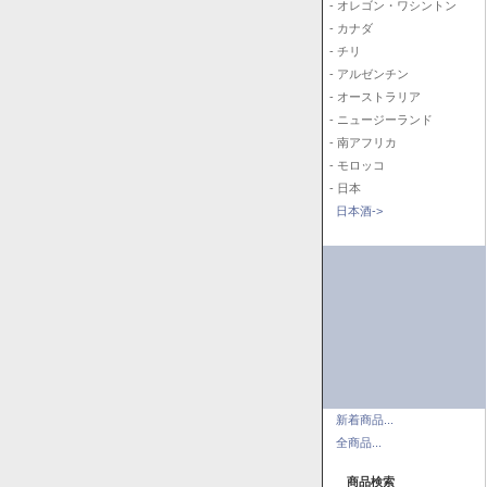
- オレゴン・ワシントン
- カナダ
- チリ
- アルゼンチン
- オーストラリア
- ニュージーランド
- 南アフリカ
- モロッコ
- 日本
日本酒->
新着商品...
全商品...
商品検索