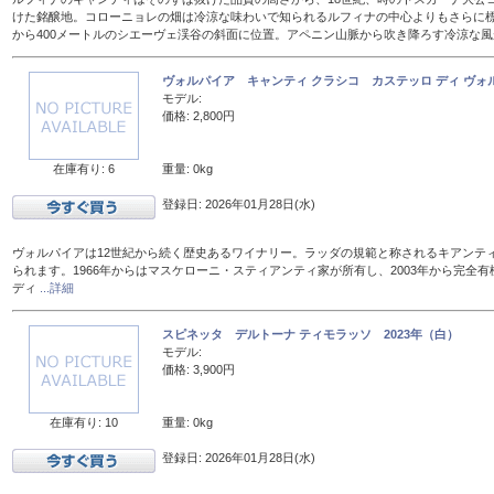
けた銘醸地。コローニョレの畑は冷涼な味わいで知られるルフィナの中心よりもさらに標
から400メートルのシエーヴェ渓谷の斜面に位置。アペニン山脈から吹き降ろす冷涼な
ヴォルパイア キャンティ クラシコ カステッロ ディ ヴォル
モデル:
価格: 2,800円
在庫有り: 6
重量: 0kg
登録日: 2026年01月28日(水)
ヴォルパイアは12世紀から続く歴史あるワイナリー。ラッダの規範と称されるキアンテ
られます。1966年からはマスケローニ・スティアンティ家が所有し、2003年から完全有
ディ
...詳細
スピネッタ デルトーナ ティモラッソ 2023年（白）
モデル:
価格: 3,900円
在庫有り: 10
重量: 0kg
登録日: 2026年01月28日(水)