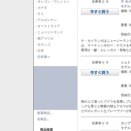
在庫有り: 6
テ カ
- オレゴン・ワシントン
モデル
- カナダ
価格: 3
- チリ
- アルゼンチン
重量: 0
- オーストラリア
- ニュージーランド
登録日:
- 南アフリカ
テ・カイランガはニュージーランド
- モロッコ
は、マーティンボロー・テラスを
豊潤さ・酸・エレンガス・骨格な
- 日本
日本酒->
在庫有り: 9
シュミ
モデル
価格: 3
重量: 0
登録日:
樹の上で凍ったブドウを収穫しプ
ックな香りと蜂蜜の様なアロマが
どのエレガントなフレーヴァ―が後
新着商品...
全商品...
在庫有り: 6
カンブ
モデル
商品検索