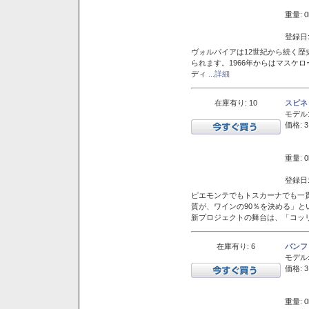
重量: 0
登録日:
ヴォルパイアは12世紀から続く歴
られます。1966年からはマスケ
ディ
...詳細
在庫有り: 10
スピネ
モデル
価格: 3
重量: 0
登録日:
ピエモンテでもトスカーナでも一
質が、ワインの90％を決める」
新プロジェクトの舞台は、「コッ
在庫有り: 6
バンフ
モデル
価格: 3
重量: 0