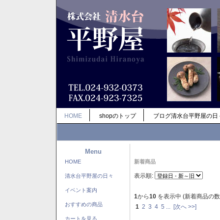
HOME
shopのトップ
ブログ清水台平野屋の日
Menu
HOME
新着商品
表示順:
清水台平野屋の日々
イベント案内
1
から
10
を表示中 (新着商品の数
おすすめの商品
1
2
3
4
5
...
[次へ >>]
カートを見る