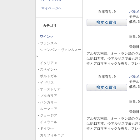
マイページへ
在庫有り: 9
バルメ
モデル
価格: 3
カテゴリ
重量: 0
ワイン
->
- フランス->
登録日:
- シャンパン・ヴァンムスー-
アルザス南部、オー・ラン県のヴェ
>
は約12万本。今アルザスで最も
- イタリア->
性とアロマティックな香り、フレ
- スペイン->
- ポルトガル
在庫有り: 9
バルメ
モデル
- イギリス
価格: 3
- オーストリア
- ブルガリア
重量: 0
- ハンガリー
- ルーマニア
登録日:
- ジョージア
アルザス南部、オー・ラン県のヴェ
- イスラエル
は約12万本。今アルザスで最も
性とアロマティックな香り、フレ
- ドイツ->
- カリフォルニア