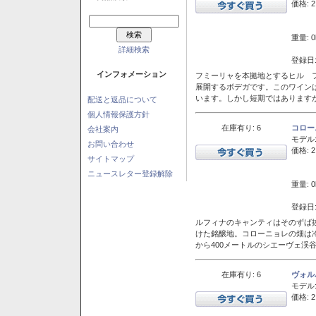
価格: 2
重量: 0
詳細検索
登録日:
インフォメーション
フミーリャを本拠地とするヒル フ
展開するボデガです。このワイン
います。しかし短期ではあります
配送と返品について
個人情報保護方針
在庫有り: 6
コロー
会社案内
モデル
お問い合わせ
価格: 2
サイトマップ
ニュースレター登録解除
重量: 0
登録日:
ルフィナのキャンティはそのずば
けた銘醸地。コローニョレの畑は
から400メートルのシエーヴェ渓
在庫有り: 6
ヴォル
モデル
価格: 2