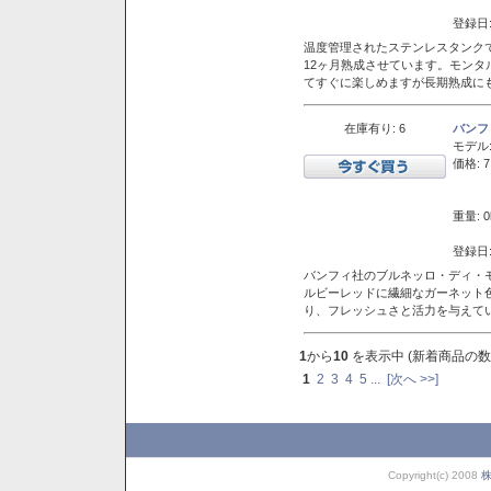
登録日:
温度管理されたステンレスタンクで
12ヶ月熟成させています。モン
てすぐに楽しめますが長期熟成に
在庫有り: 6
バンフ
モデル
価格: 7
重量: 0
登録日:
バンフィ社のブルネッロ・ディ・
ルビーレッドに繊細なガーネット
り、フレッシュさと活力を与えて
1
から
10
を表示中 (新着商品の数
1
2
3
4
5
...
[次へ >>]
Copyright(c) 2008