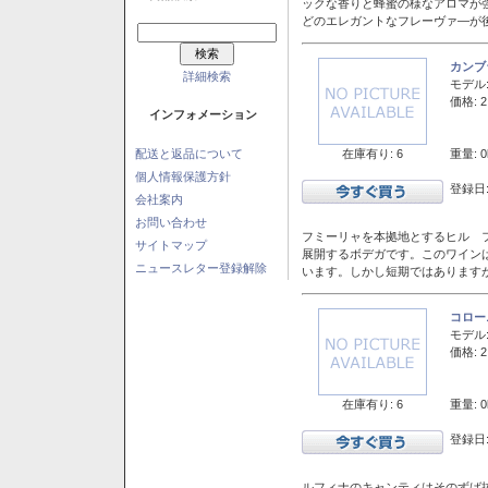
ックな香りと蜂蜜の様なアロマが
どのエレガントなフレーヴァ―が後
カンブ
詳細検索
モデル
価格: 2
インフォメーション
在庫有り: 6
重量: 0
配送と返品について
個人情報保護方針
登録日:
会社案内
お問い合わせ
フミーリャを本拠地とするヒル フ
サイトマップ
展開するボデガです。このワイン
ニュースレター登録解除
います。しかし短期ではあります
コロー
モデル
価格: 2
在庫有り: 6
重量: 0
登録日:
ルフィナのキャンティはそのずば