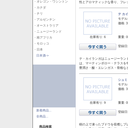
- オレゴン・ワシントン
性とアロマティックな香り、フレ
- カナダ
- チリ
テ カ
モデル
- アルゼンチン
価格: 3
- オーストラリア
- ニュージーランド
在庫有り: 6
重量: 0
- 南アフリカ
- モロッコ
登録日:
- 日本
日本酒->
テ・カイランガはニュージーランド
は、マーティンボロー・テラスを
豊潤さ・酸・エレンガス・骨格な
シュミ
モデル
価格: 3
在庫有り: 9
重量: 0
新着商品...
登録日:
全商品...
樹の上で凍ったブドウを収穫しプ
商品検索