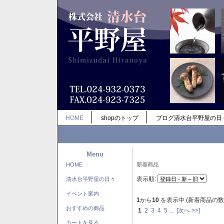
HOME
shopのトップ
ブログ清水台平野屋の日
Menu
HOME
新着商品
表示順:
清水台平野屋の日々
イベント案内
1
から
10
を表示中 (新着商品の数
おすすめの商品
1
2
3
4
5
...
[次へ >>]
カートを見る