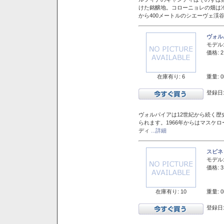
けた銘醸地。コローニョレの畑は
から400メートルのシエーヴェ渓
ヴォル
モデル
価格: 2
在庫有り: 6
重量: 0
登録日:
ヴォルパイアは12世紀から続く歴
られます。1966年からはマスケ
ディ
...詳細
スピネ
モデル
価格: 3
在庫有り: 10
重量: 0
登録日: