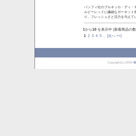
バンフィ社のブルネッロ・ディ・
ルビーレッドに繊細なガーネット
り、フレッシュさと活力を与えて
1
から
10
を表示中 (新着商品の数
1
2
3
4
5
...
[次へ >>]
Copyright(c) 2008