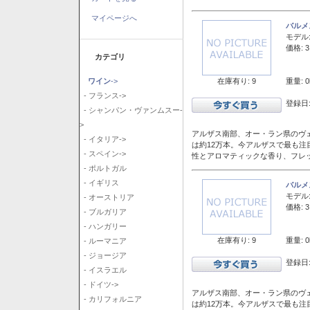
マイページへ
バルメ
モデル
価格: 3
カテゴリ
在庫有り: 9
重量: 0
ワイン
->
- フランス->
登録日:
- シャンパン・ヴァンムスー-
>
アルザス南部、オー・ラン県のヴェ
- イタリア->
は約12万本。今アルザスで最も
- スペイン->
性とアロマティックな香り、フレ
- ポルトガル
- イギリス
バルメ
モデル
- オーストリア
価格: 3
- ブルガリア
- ハンガリー
在庫有り: 9
重量: 0
- ルーマニア
- ジョージア
登録日:
- イスラエル
- ドイツ->
アルザス南部、オー・ラン県のヴェ
- カリフォルニア
は約12万本。今アルザスで最も