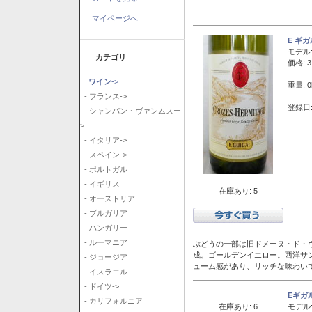
マイページへ
E ギ
モデル
カテゴリ
価格: 3
ワイン
->
重量: 0
- フランス->
登録日:
- シャンパン・ヴァンムスー-
>
- イタリア->
- スペイン->
- ポルトガル
- イギリス
在庫あり: 5
- オーストリア
- ブルガリア
- ハンガリー
- ルーマニア
ぶどうの一部は旧ドメーヌ・ド・ヴ
成。ゴールデンイエロー。西洋サ
- ジョージア
ューム感があり、リッチな味わい
- イスラエル
- ドイツ->
Eギガ
- カリフォルニア
在庫あり: 6
モデル