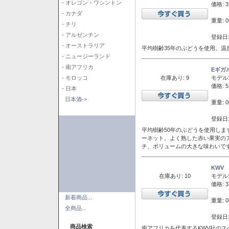
- オレゴン・ワシントン
価格: 3
- カナダ
重量: 0
- チリ
- アルゼンチン
登録日:
- オーストラリア
平均樹齢35年のぶどうを使用。温
- ニュージーランド
- 南アフリカ
Eギガ
在庫あり: 9
モデル
- モロッコ
価格: 5
- 日本
日本酒->
重量: 0
登録日:
平均樹齢50年のぶどうを使用しま
ーネット。よく熟した赤い果実の
チ、ボリュームの大きな味わいで
KWV
在庫あり: 10
モデル
価格: 3
新着商品...
重量: 0
全商品...
登録日:
商品検索
南アフリカを代表するKWV社の