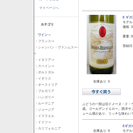
マイページへ
E ギ
モデル
カテゴリ
価格: 3
ワイン
->
重量: 0
- フランス->
登録日:
- シャンパン・ヴァンムスー-
>
- イタリア->
- スペイン->
- ポルトガル
- イギリス
在庫あり: 5
- オーストリア
- ブルガリア
- ハンガリー
- ルーマニア
ぶどうの一部は旧ドメーヌ・ド・ヴ
成。ゴールデンイエロー。西洋サ
- ジョージア
ューム感があり、リッチな味わい
- イスラエル
- ドイツ->
Eギガ
- カリフォルニア
在庫あり: 6
モデル