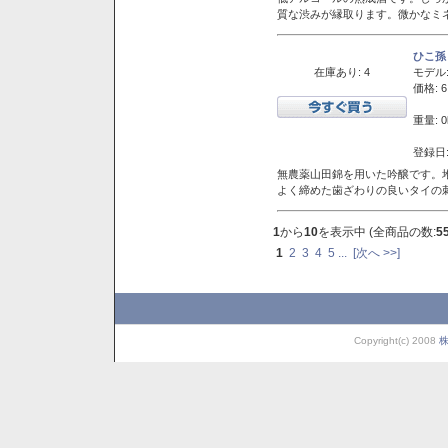
質な渋みが縁取ります。微かなミネ
ひこ孫
在庫あり: 4
モデル
価格: 6
重量: 0
登録日:
無農薬山田錦を用いた吟醸です。堆
よく締めた歯ざわりの良いタイの
1
から
10
を表示中 (全商品の数:
5
1
2
3
4
5
...
[次へ >>]
Copyright(c) 2008