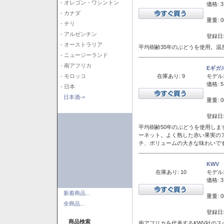
- オレゴン・ワシントン
価格: 3
- カナダ
重量: 0
- チリ
- アルゼンチン
登録日:
- オーストラリア
平均樹齢35年のぶどうを使用。温
- ニュージーランド
- 南アフリカ
Eギガ
在庫あり: 9
モデル
- モロッコ
価格: 5
- 日本
日本酒->
重量: 0
登録日:
平均樹齢50年のぶどうを使用しま
ーネット。よく熟した赤い果実の
チ、ボリュームの大きな味わいで
KWV
在庫あり: 10
モデル
価格: 3
新着商品...
重量: 0
全商品...
登録日:
商品検索
南アフリカを代表するKWV社の