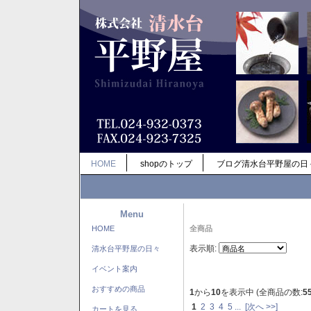
HOME
shopのトップ
ブログ清水台平野屋の日
Menu
HOME
全商品
表示順:
清水台平野屋の日々
イベント案内
おすすめの商品
1
から
10
を表示中 (全商品の数:
5
1
2
3
4
5
...
[次へ >>]
カートを見る