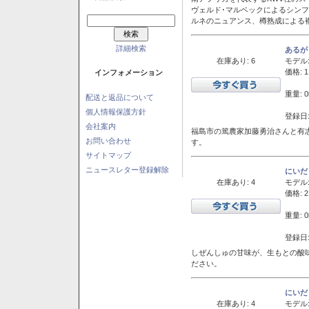
ヴェルド･マルベックによるシン
ルネのニュアンス、樽熟成による
詳細検索
あるが
在庫あり: 6
モデル
価格: 1
インフォメーション
重量: 0
配送と返品について
個人情報保護方針
登録日:
会社案内
福島市の篤農家加藤勇治さんと有
お問い合わせ
す。
サイトマップ
ニュースレター登録解除
にいだ
在庫あり: 4
モデル
価格: 2
重量: 0
登録日:
しぜんしゅの甘味が、生もとの酸
ださい。
にいだ
在庫あり: 4
モデル