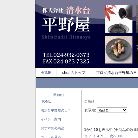
HOME
shopのトップ
ブログ清水台平野屋の日
Menu
HOME
全商品
表示順:
清水台平野屋の日々
イベント案内
おすすめの商品
1
から
10
を表示中 (全商品の数:
5
1
2
3
4
5
...
[次へ >>]
カートを見る