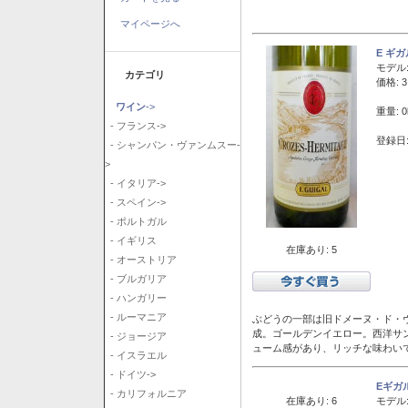
マイページへ
E ギ
モデル
カテゴリ
価格: 3
ワイン
->
重量: 0
- フランス->
登録日:
- シャンパン・ヴァンムスー-
>
- イタリア->
- スペイン->
- ポルトガル
- イギリス
在庫あり: 5
- オーストリア
- ブルガリア
- ハンガリー
- ルーマニア
ぶどうの一部は旧ドメーヌ・ド・ヴ
成。ゴールデンイエロー。西洋サ
- ジョージア
ューム感があり、リッチな味わい
- イスラエル
- ドイツ->
Eギガ
- カリフォルニア
在庫あり: 6
モデル