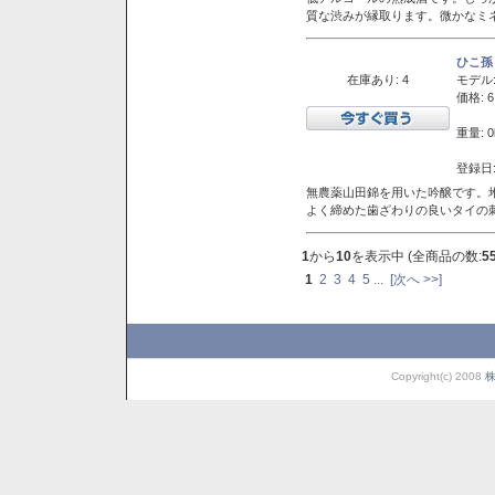
質な渋みが縁取ります。微かなミネ
ひこ孫
在庫あり: 4
モデル
価格: 6
重量: 0
登録日:
無農薬山田錦を用いた吟醸です。堆
よく締めた歯ざわりの良いタイの
1
から
10
を表示中 (全商品の数:
5
1
2
3
4
5
...
[次へ >>]
Copyright(c) 2008