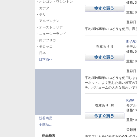
- オレゴン・ワシントン
価格: 3
- カナダ
重量: 0
- チリ
- アルゼンチン
登録日:
- オーストラリア
平均樹齢35年のぶどうを使用。温
- ニュージーランド
- 南アフリカ
Eギガ
在庫あり: 9
モデル
- モロッコ
価格: 5
- 日本
日本酒->
重量: 0
登録日:
平均樹齢50年のぶどうを使用しま
ーネット。よく熟した赤い果実の
チ、ボリュームの大きな味わいで
KWV
在庫あり: 10
モデル
価格: 3
新着商品...
重量: 0
全商品...
登録日:
商品検索
南アフリカを代表するKWV社の