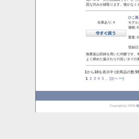
質な渋みが縁取ります。微かなミネ
ひこ孫
在庫あり: 4
モデル
価格: 6
重量: 0
登録日:
無農薬山田錦を用いた吟醸です。堆
よく締めた歯ざわりの良いタイの
1
から
10
を表示中 (全商品の数:
5
1
2
3
4
5
...
[次へ >>]
Copyright(c) 2008