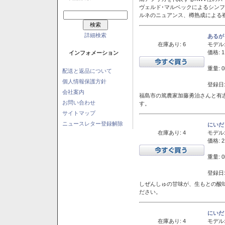
ヴェルド･マルベックによるシン
ルネのニュアンス、樽熟成による
詳細検索
あるが
在庫あり: 6
モデル
価格: 1
インフォメーション
重量: 0
配送と返品について
個人情報保護方針
登録日:
会社案内
福島市の篤農家加藤勇治さんと有
お問い合わせ
す。
サイトマップ
ニュースレター登録解除
にいだ
在庫あり: 4
モデル
価格: 2
重量: 0
登録日:
しぜんしゅの甘味が、生もとの酸
ださい。
にいだ
在庫あり: 4
モデル