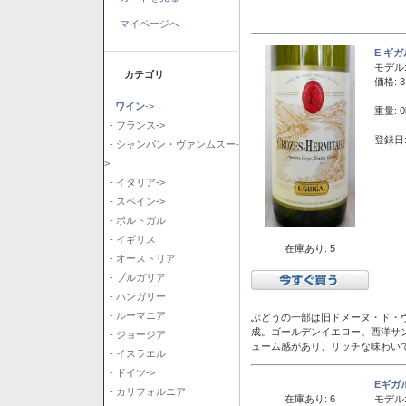
マイページへ
E ギ
モデル
カテゴリ
価格: 3
ワイン
->
重量: 0
- フランス->
登録日:
- シャンパン・ヴァンムスー-
>
- イタリア->
- スペイン->
- ポルトガル
- イギリス
在庫あり: 5
- オーストリア
- ブルガリア
- ハンガリー
- ルーマニア
ぶどうの一部は旧ドメーヌ・ド・ヴ
成。ゴールデンイエロー。西洋サ
- ジョージア
ューム感があり、リッチな味わい
- イスラエル
- ドイツ->
Eギガ
- カリフォルニア
在庫あり: 6
モデル