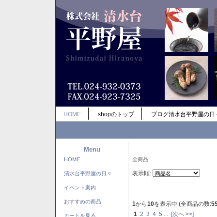
HOME
shopのトップ
ブログ清水台平野屋の日
Menu
HOME
全商品
表示順:
清水台平野屋の日々
イベント案内
おすすめの商品
1
から
10
を表示中 (全商品の数:
5
1
2
3
4
5
...
[次へ >>]
カートを見る