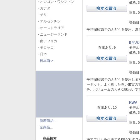
- オレゴン・ワシントン
価格: 3
- カナダ
重量: 0
- チリ
- アルゼンチン
登録日:
- オーストラリア
平均樹齢35年のぶどうを使用。温
- ニュージーランド
- 南アフリカ
Eギガ
在庫あり: 9
モデル
- モロッコ
価格: 5
- 日本
日本酒->
重量: 0
登録日:
平均樹齢50年のぶどうを使用しま
ーネット。よく熟した赤い果実の
チ、ボリュームの大きな味わいで
KWV
在庫あり: 10
モデル
価格: 3
新着商品...
重量: 0
全商品...
登録日:
商品検索
南アフリカを代表するKWV社の