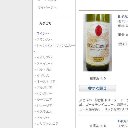
マイページへ
E ギ
モデル
カテゴリ
価格: 3
ワイン
->
重量: 0
- フランス->
登録日:
- シャンパン・ヴァンムスー-
>
- イタリア->
- スペイン->
- ポルトガル
- イギリス
在庫あり: 5
- オーストリア
- ブルガリア
- ハンガリー
- ルーマニア
ぶどうの一部は旧ドメーヌ・ド・ヴ
成。ゴールデンイエロー。西洋サ
- ジョージア
ューム感があり、リッチな味わい
- イスラエル
- ドイツ->
Eギガ
- カリフォルニア
在庫あり: 6
モデル