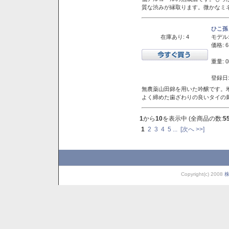
質な渋みが縁取ります。微かなミネ
ひこ孫
在庫あり: 4
モデル
価格: 6
重量: 0
登録日:
無農薬山田錦を用いた吟醸です。堆
よく締めた歯ざわりの良いタイの
1
から
10
を表示中 (全商品の数:
5
1
2
3
4
5
...
[次へ >>]
Copyright(c) 2008