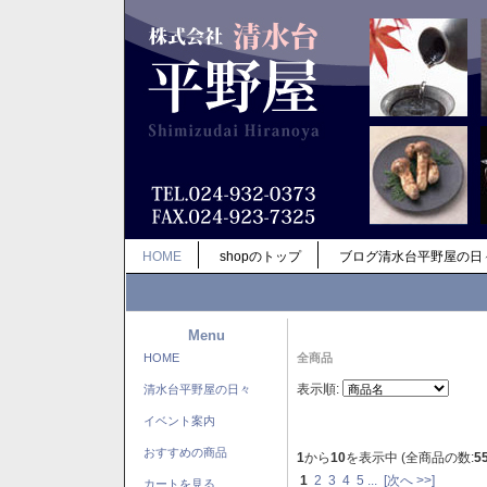
HOME
shopのトップ
ブログ清水台平野屋の日
Menu
HOME
全商品
表示順:
清水台平野屋の日々
イベント案内
おすすめの商品
1
から
10
を表示中 (全商品の数:
5
1
2
3
4
5
...
[次へ >>]
カートを見る