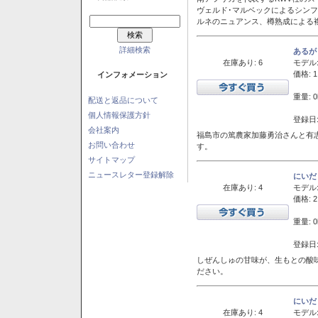
ヴェルド･マルベックによるシン
ルネのニュアンス、樽熟成による
詳細検索
あるが
在庫あり: 6
モデル
価格: 1
インフォメーション
重量: 0
配送と返品について
個人情報保護方針
登録日:
会社案内
福島市の篤農家加藤勇治さんと有
お問い合わせ
す。
サイトマップ
ニュースレター登録解除
にいだ
在庫あり: 4
モデル
価格: 2
重量: 0
登録日:
しぜんしゅの甘味が、生もとの酸
ださい。
にいだ
在庫あり: 4
モデル