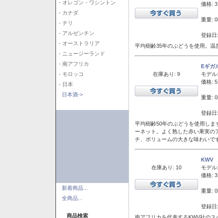
- オレゴン・ワシントン
価格: 3
- カナダ
重量: 0
- チリ
- アルゼンチン
登録日:
- オーストラリア
平均樹齢35年のぶどうを使用。温
- ニュージーランド
- 南アフリカ
Eギガ
在庫あり: 9
モデル
- モロッコ
価格: 5
- 日本
日本酒->
重量: 0
登録日:
平均樹齢50年のぶどうを使用しま
ーネット。よく熟した赤い果実の
チ、ボリュームの大きな味わいで
KWV
在庫あり: 10
モデル
価格: 3
新着商品...
重量: 0
全商品...
登録日:
商品検索
南アフリカを代表するKWV社の