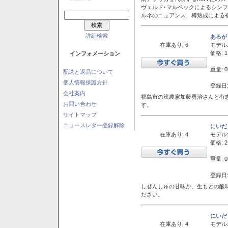
ヴェルド･マルベックによるシン
ルネのニュアンス、樽熟成による
詳細検索
あるが
在庫あり: 6
モデル
価格: 1
インフォメーション
重量: 0
配送と返品について
個人情報保護方針
登録日:
会社案内
福島市の篤農家加藤勇治さんと有
お問い合わせ
す。
サイトマップ
ニュースレター登録解除
にいだ
在庫あり: 4
モデル
価格: 2
重量: 0
登録日:
しぜんしゅの甘味が、生もとの酸
ださい。
にいだ
在庫あり: 4
モデル