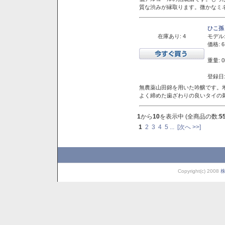
質な渋みが縁取ります。微かなミネ
ひこ孫
在庫あり: 4
モデル
価格: 6
重量: 0
登録日:
無農薬山田錦を用いた吟醸です。堆
よく締めた歯ざわりの良いタイの
1
から
10
を表示中 (全商品の数:
5
1
2
3
4
5
...
[次へ >>]
Copyright(c) 2008