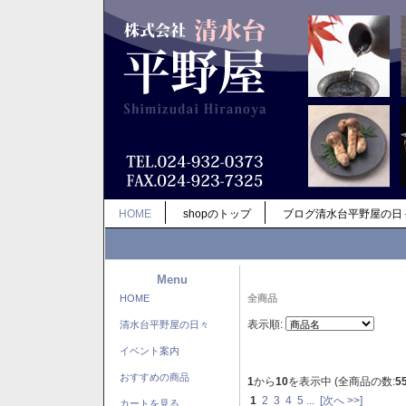
HOME
shopのトップ
ブログ清水台平野屋の日
Menu
HOME
全商品
表示順:
清水台平野屋の日々
イベント案内
おすすめの商品
1
から
10
を表示中 (全商品の数:
5
1
2
3
4
5
...
[次へ >>]
カートを見る