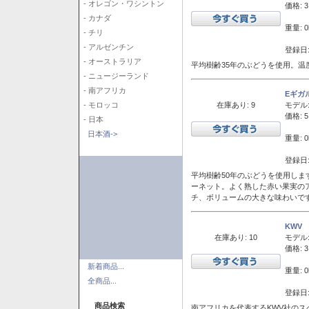
- オレゴン・ワシントン
価格: 3
- カナダ
重量: 0
- チリ
- アルゼンチン
登録日:
- オーストラリア
平均樹齢35年のぶどうを使用。温
- ニュージーランド
- 南アフリカ
Eギガ
在庫あり: 9
モデル
- モロッコ
価格: 5
- 日本
日本酒->
重量: 0
登録日:
平均樹齢50年のぶどうを使用しま
ーネット。よく熟した赤い果実の
チ、ボリュームの大きな味わいで
KWV
在庫あり: 10
モデル
価格: 3
新着商品...
重量: 0
全商品...
登録日:
商品検索
南アフリカを代表するKWV社の