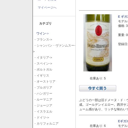
マイページへ
E ギ
モデル
カテゴリ
価格: 3
ワイン
->
重量: 0
- フランス->
登録日:
- シャンパン・ヴァンムスー-
>
- イタリア->
- スペイン->
- ポルトガル
- イギリス
在庫あり: 5
- オーストリア
- ブルガリア
- ハンガリー
- ルーマニア
ぶどうの一部は旧ドメーヌ・ド・ヴ
成。ゴールデンイエロー。西洋サ
- ジョージア
ューム感があり、リッチな味わい
- イスラエル
- ドイツ->
Eギガ
- カリフォルニア
在庫あり: 6
モデル