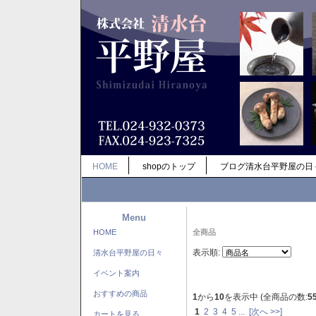
HOME
shopのトップ
ブログ清水台平野屋の日
Menu
HOME
全商品
表示順:
清水台平野屋の日々
イベント案内
おすすめの商品
1
から
10
を表示中 (全商品の数:
5
1
2
3
4
5
...
[次へ >>]
カートを見る