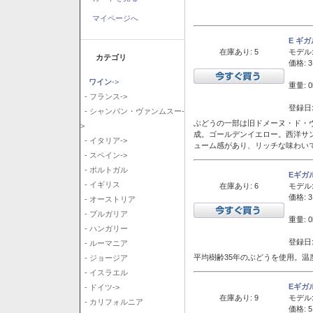
マイページへ
E ギ
在庫あり: 5
モデル
カテゴリ
価格: 3
ワイン
->
重量: 0
- フランス->
登録日:
- シャンパン・ヴァンムスー-
ぶどうの一部は旧ドメーヌ・ド・ヴ
>
成。ゴールデンイエロー。西洋サ
- イタリア->
ューム感があり、リッチな味わい
- スペイン->
- ポルトガル
Eギガ
- イギリス
在庫あり: 6
モデル
価格: 3
- オーストリア
- ブルガリア
重量: 0
- ハンガリー
登録日:
- ルーマニア
平均樹齢35年のぶどうを使用。温
- ジョージア
- イスラエル
Eギガ
- ドイツ->
在庫あり: 9
モデル
- カリフォルニア
価格: 5