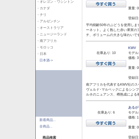
- オレゴン・ワシントン
重量: 0
- カナダ
- チリ
登録日:
- アルゼンチン
平均樹齢50年のぶどうを使用しま
- オーストラリア
ーネット。よく熟した赤い果実の
- ニュージーランド
チ、ボリュームの大きな味わいで
- 南アフリカ
- モロッコ
KWV
在庫あり: 10
モデル
- 日本
価格: 3
日本酒->
重量: 0
登録日:
南アフリカを代表するKWV社の
ヴェルド･マルベックによるシン
ルネのニュアンス、樽熟成による
あるが
在庫あり: 6
モデル
価格: 1
新着商品...
全商品...
重量: 0
登録日:
商品検索