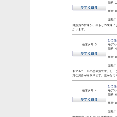
価格: 1
重量: 0
登録日:
自然酒の甘味が、生もとの酸味に
がります。
ひこ孫
在庫あり: 3
モデル
価格: 4
重量: 0
登録日:
低アルコールの熟成酒です。しっ
質な渋みが縁取ります。微かなミネ
ひこ孫
在庫あり: 4
モデル
価格: 6
重量: 0
登録日:
無農薬山田錦を用いた吟醸です。堆