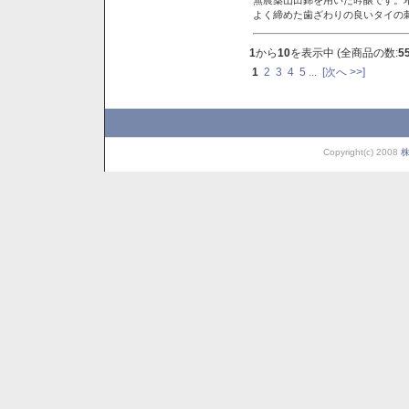
よく締めた歯ざわりの良いタイの
1
から
10
を表示中 (全商品の数:
5
1
2
3
4
5
...
[次へ >>]
Copyright(c) 2008