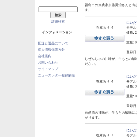
福島市の篤農家加藤勇治さんと有
す。
詳細検索
にいだ
在庫あり: 4
モデル
インフォメーション
価格: 2
重量: 0
配送と返品について
個人情報保護方針
登録日:
会社案内
しぜんしゅの甘味が、生もとの酸
お問い合わせ
ださい。
サイトマップ
ニュースレター登録解除
にいだ
在庫あり: 4
モデル
価格: 3
重量: 0
登録日:
自然酒の甘味が、生もとの酸味に
がります。
にいだ
在庫あり: 7
モデル