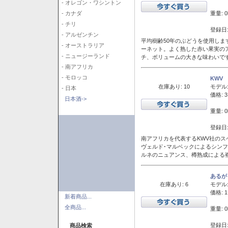
- オレゴン・ワシントン
重量: 0
- カナダ
- チリ
登録日:
- アルゼンチン
平均樹齢50年のぶどうを使用しま
- オーストラリア
ーネット。よく熟した赤い果実の
- ニュージーランド
チ、ボリュームの大きな味わいで
- 南アフリカ
- モロッコ
KWV
在庫あり: 10
モデル
- 日本
価格: 3
日本酒->
重量: 0
登録日:
南アフリカを代表するKWV社の
ヴェルド･マルベックによるシン
ルネのニュアンス、樽熟成による
あるが
在庫あり: 6
モデル
価格: 1
新着商品...
全商品...
重量: 0
登録日:
商品検索