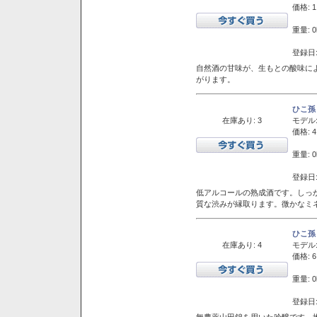
価格: 1
重量: 0
登録日:
自然酒の甘味が、生もとの酸味に
がります。
ひこ孫
在庫あり: 3
モデル
価格: 4
重量: 0
登録日:
低アルコールの熟成酒です。しっ
質な渋みが縁取ります。微かなミネ
ひこ孫
在庫あり: 4
モデル
価格: 6
重量: 0
登録日:
無農薬山田錦を用いた吟醸です。堆