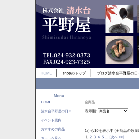
HOME
shopのトップ
ブログ清水台平野屋の日
Menu
HOME
全商品
表示順:
清水台平野屋の日々
イベント案内
おすすめの商品
1
から
10
を表示中 (全商品の数:
5
1
2
3
4
5
...
[次へ >>]
カートを見る