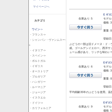
マイページへ
E ギ
在庫あり: 5
モデル
カテゴリ
価格: 3
ワイン
->
重量: 0
- フランス->
登録日:
- シャンパン・ヴァンムスー-
ぶどうの一部は旧ドメーヌ・ド・ヴ
>
成。ゴールデンイエロー。西洋サ
- イタリア->
ューム感があり、リッチな味わい
- スペイン->
- ポルトガル
Eギガ
- イギリス
在庫あり: 6
モデル
価格: 3
- オーストリア
- ブルガリア
重量: 0
- ハンガリー
登録日:
- ルーマニア
平均樹齢35年のぶどうを使用。温
- ジョージア
- イスラエル
Eギガ
- ドイツ->
在庫あり: 9
モデル
- カリフォルニア
価格: 5