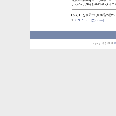
よく締めた歯ざわりの良いタイの
1
から
10
を表示中 (全商品の数:
5
1
2
3
4
5
...
[次へ >>]
Copyright(c) 2008