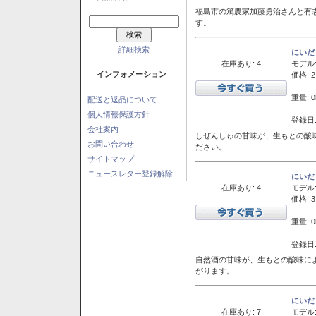
福島市の篤農家加藤勇治さんと有
す。
詳細検索
にいだ
在庫あり: 4
モデル
インフォメーション
価格: 2
重量: 0
配送と返品について
個人情報保護方針
登録日:
会社案内
しぜんしゅの甘味が、生もとの酸
お問い合わせ
ださい。
サイトマップ
ニュースレター登録解除
にいだ
在庫あり: 4
モデル
価格: 3
重量: 0
登録日:
自然酒の甘味が、生もとの酸味に
がります。
にいだ
在庫あり: 7
モデル