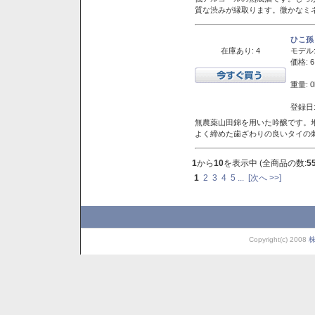
質な渋みが縁取ります。微かなミネ
ひこ孫
在庫あり: 4
モデル
価格: 6
重量: 0
登録日:
無農薬山田錦を用いた吟醸です。堆
よく締めた歯ざわりの良いタイの
1
から
10
を表示中 (全商品の数:
5
1
2
3
4
5
...
[次へ >>]
Copyright(c) 2008