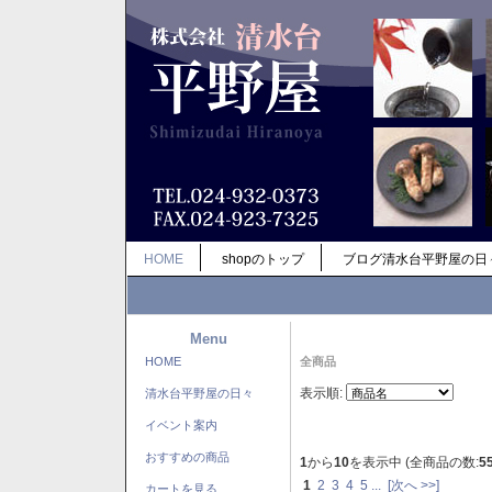
HOME
shopのトップ
ブログ清水台平野屋の日
Menu
HOME
全商品
表示順:
清水台平野屋の日々
イベント案内
おすすめの商品
1
から
10
を表示中 (全商品の数:
5
1
2
3
4
5
...
[次へ >>]
カートを見る