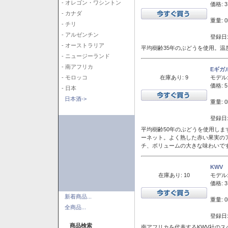
- オレゴン・ワシントン
価格: 3
- カナダ
重量: 0
- チリ
- アルゼンチン
登録日:
- オーストラリア
平均樹齢35年のぶどうを使用。温
- ニュージーランド
- 南アフリカ
Eギガ
在庫あり: 9
モデル
- モロッコ
価格: 5
- 日本
日本酒->
重量: 0
登録日:
平均樹齢50年のぶどうを使用しま
ーネット。よく熟した赤い果実の
チ、ボリュームの大きな味わいで
KWV
在庫あり: 10
モデル
価格: 3
新着商品...
重量: 0
全商品...
登録日:
商品検索
南アフリカを代表するKWV社の