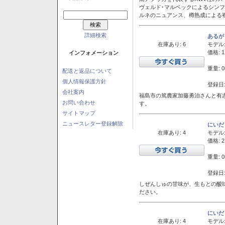
ヴェルド･マルベックによるシン
ルネのニュアンス、樽熟成による
詳細検索
あるが
在庫あり: 6
モデル
価格: 1
インフォメーション
重量: 0
配送と返品について
個人情報保護方針
登録日:
会社案内
福島市の篤農家加藤勇治さんと有
お問い合わせ
す。
サイトマップ
ニュースレター登録解除
にいだ
在庫あり: 4
モデル
価格: 2
重量: 0
登録日:
しぜんしゅの甘味が、生もとの酸
ださい。
にいだ
在庫あり: 4
モデル