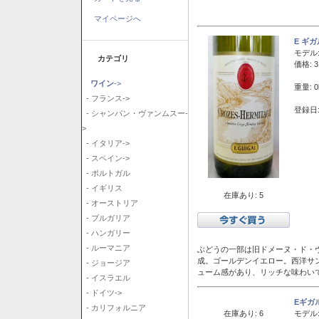
マイページへ
E ギ
モデル
カテゴリ
価格: 3
ワイン
->
重量: 0
- フランス->
登録日:
- シャンパン・ヴァンムスー-
>
- イタリア->
- スペイン->
- ポルトガル
- イギリス
在庫あり: 5
- オーストリア
- ブルガリア
- ハンガリー
- ルーマニア
ぶどうの一部は旧ドメーヌ・ド・ヴ
成。ゴールデンイエロー。西洋サ
- ジョージア
ューム感があり、リッチな味わい
- イスラエル
- ドイツ->
Eギガ
- カリフォルニア
在庫あり: 6
モデル