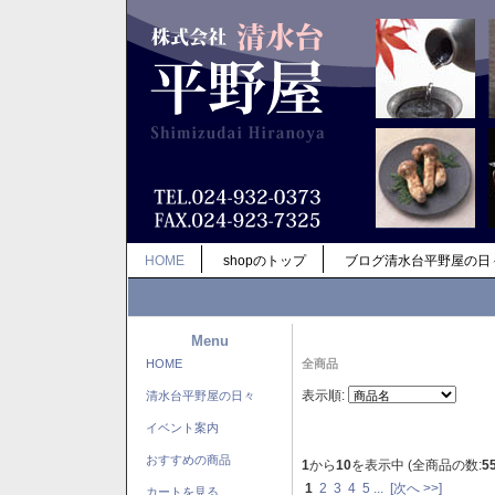
HOME
shopのトップ
ブログ清水台平野屋の日
Menu
HOME
全商品
表示順:
清水台平野屋の日々
イベント案内
おすすめの商品
1
から
10
を表示中 (全商品の数:
5
1
2
3
4
5
...
[次へ >>]
カートを見る