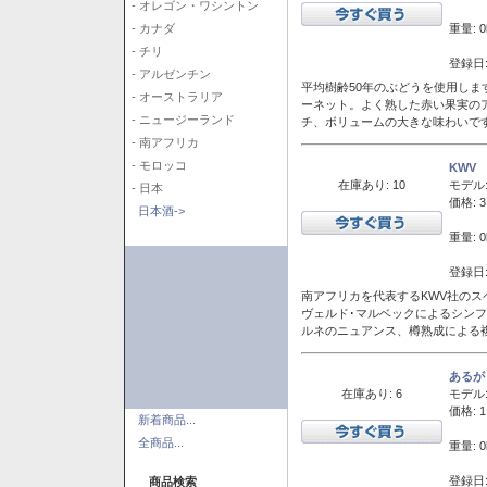
- オレゴン・ワシントン
重量: 0
- カナダ
- チリ
登録日:
- アルゼンチン
平均樹齢50年のぶどうを使用しま
- オーストラリア
ーネット。よく熟した赤い果実の
- ニュージーランド
チ、ボリュームの大きな味わいで
- 南アフリカ
- モロッコ
KWV
在庫あり: 10
モデル
- 日本
価格: 3
日本酒->
重量: 0
登録日:
南アフリカを代表するKWV社の
ヴェルド･マルベックによるシン
ルネのニュアンス、樽熟成による
あるが
在庫あり: 6
モデル
価格: 1
新着商品...
全商品...
重量: 0
登録日:
商品検索