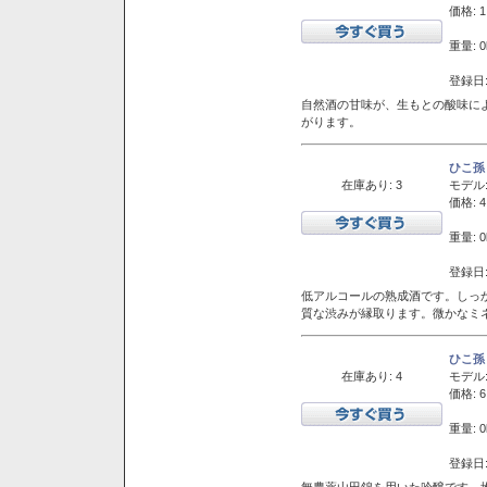
価格: 1
重量: 0
登録日:
自然酒の甘味が、生もとの酸味に
がります。
ひこ孫
在庫あり: 3
モデル
価格: 4
重量: 0
登録日:
低アルコールの熟成酒です。しっ
質な渋みが縁取ります。微かなミネ
ひこ孫
在庫あり: 4
モデル
価格: 6
重量: 0
登録日:
無農薬山田錦を用いた吟醸です。堆