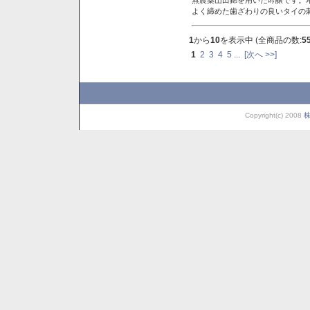
よく締めた歯ざわりの良いタイの
1
から
10
を表示中 (全商品の数:
5
1
2
3
4
5
...
[次へ >>]
Copyright(c) 2008