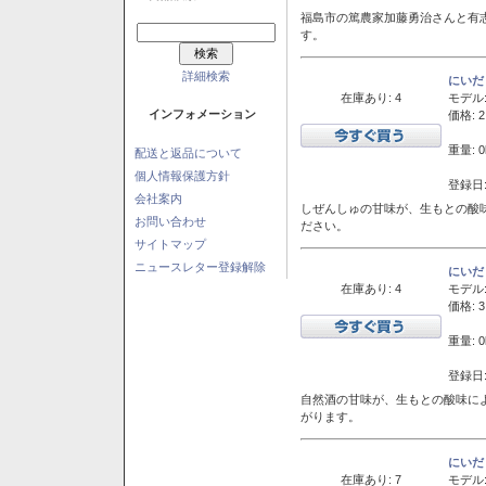
福島市の篤農家加藤勇治さんと有
す。
詳細検索
にいだ
在庫あり: 4
モデル
インフォメーション
価格: 2
重量: 0
配送と返品について
個人情報保護方針
登録日:
会社案内
しぜんしゅの甘味が、生もとの酸
お問い合わせ
ださい。
サイトマップ
ニュースレター登録解除
にいだ
在庫あり: 4
モデル
価格: 3
重量: 0
登録日:
自然酒の甘味が、生もとの酸味に
がります。
にいだ
在庫あり: 7
モデル