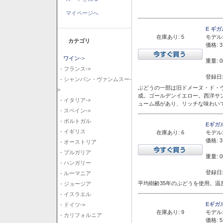
マイページへ
E ギ
在庫あり: 5
モデル
カテゴリ
価格: 3
ワイン
->
重量: 0
- フランス->
登録日:
- シャンパン・ヴァンムスー-
ぶどうの一部は旧ドメーヌ・ド・ヴ
>
成。ゴールデンイエロー。西洋サ
- イタリア->
ューム感があり、リッチな味わい
- スペイン->
- ポルトガル
Eギガ
- イギリス
在庫あり: 6
モデル
価格: 3
- オーストリア
- ブルガリア
重量: 0
- ハンガリー
登録日:
- ルーマニア
平均樹齢35年のぶどうを使用。温
- ジョージア
- イスラエル
Eギガ
- ドイツ->
在庫あり: 9
モデル
- カリフォルニア
価格: 5