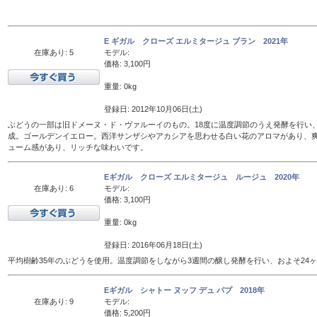
E ギガル クローズ エルミタージュ ブラン 2021年
在庫あり: 5
モデル:
価格: 3,100円
重量: 0kg
登録日: 2012年10月06日(土)
ぶどうの一部は旧ドメーヌ・ド・ヴァルーイのもの。18度に温度調節のうえ発酵を行い、
成。ゴールデンイエロー。西洋サンザシやアカシアを思わせる白い花のアロマがあり、
ューム感があり、リッチな味わいです。
Eギガル クローズ エルミタージュ ルージュ 2020年
在庫あり: 6
モデル:
価格: 3,100円
重量: 0kg
登録日: 2016年06月18日(土)
平均樹齢35年のぶどうを使用。温度調節をしながら3週間の醸し発酵を行い、およそ24
Eギガル シャトー ヌッフ デュ パプ 2018年
在庫あり: 9
モデル:
価格: 5,200円