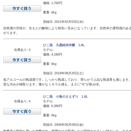
価格: 1,760円
重量: 0kg
登録日: 2021年02月03日(水)
自然酒の甘味が、生もとの酸味により程良い甘みになっています。自然米の透明感のあ
がります。
ひこ孫 凡愚純米吟醸 1.8L
在庫あり: 3
モデル:
価格: 4,180円
重量: 0kg
登録日: 2018年08月25日(土)
低アルコールの熟成酒です。しっかり熟成しており、滑らかで上品な熟成香も感じます
質な渋みが縁取ります。微かなミネラル感も。まさに"今"が飲み頃。
ひこ孫 小鳥のさえずり 1.8L
在庫あり: 4
モデル:
価格: 6,380円
重量: 0kg
登録日: 2006年06月09日(金)
無農薬山田錦を用いた吟醸です。堆肥だけで育成した山田錦のやさしい味わいを、ぬるめの