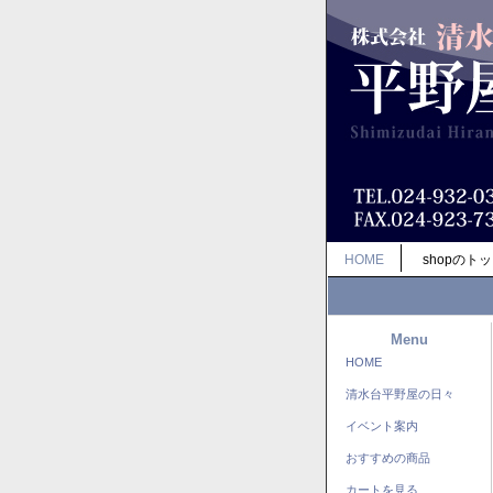
HOME
shopのト
Menu
HOME
清水台平野屋の日々
イベント案内
おすすめの商品
カートを見る