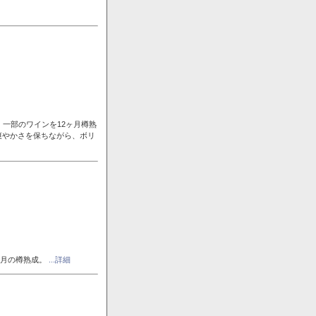
一部のワインを12ヶ月樽熟
爽やかさを保ちながら、ボリ
ヶ月の樽熟成。
...詳細