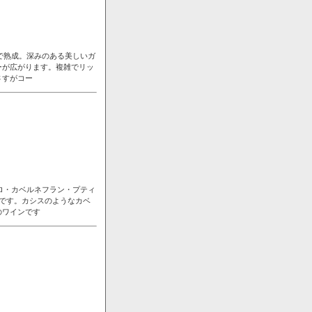
で熟成。深みのある美しいガ
ーが広がります。複雑でリッ
さすがコー
ロ・カベルネフラン・プティ
です。カシスのようなカベ
のワインです