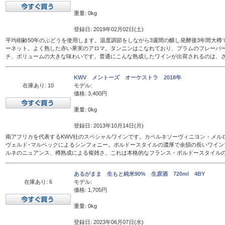
重量: 0kg
登録日: 2019年02月02日(土)
平均樹齢50年のぶどうを使用します。温度調節をしながら3週間の醸し発酵後3年間大樽
ーネット。よく熟した赤い果実のアロマ。タンニンはこなれており、プラムのフレーバ
チ、ボリュームの大きな味わいです。普通にこんな熟成したワインが出荷されるのは、
KWV メントーズ オーケストラ 2018年
在庫あり: 10
モデル:
価格: 3,400円
重量: 0kg
登録日: 2013年10月14日(月)
南アフリカを代表するKWV社のスペシャルワインです。カベルネソーヴィニヨン・メル
ヴェルド･マルベックによるシンフォニー。ボルドースタイルの濃厚で余韻の長いワイン
ルネのニュアンス、樽熟成による複雑さ、これは本格的なフランス・ボルドースタイル
あるがまま 生もと純米90% 生原酒 720ml 4BY
在庫あり: 6
モデル:
価格: 1,705円
重量: 0kg
登録日: 2023年06月07日(水)