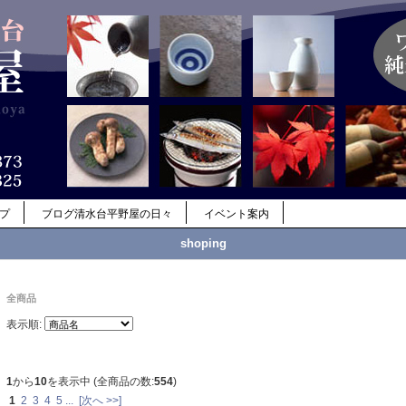
ップ
ブログ清水台平野屋の日々
イベント案内
shoping
全商品
表示順:
1
から
10
を表示中 (全商品の数:
554
)
1
2
3
4
5
...
[次へ >>]