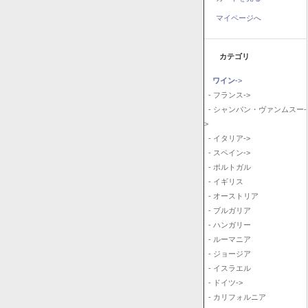
マイページへ
カテゴリ
ワイン
->
- フランス->
- シャンパン・ヴァンムスー-
>
- イタリア->
- スペイン->
- ポルトガル
- イギリス
- オーストリア
- ブルガリア
- ハンガリー
- ルーマニア
- ジョージア
- イスラエル
- ドイツ->
- カリフォルニア