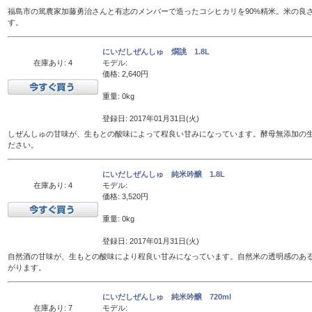
福島市の篤農家加藤勇治さんと有志のメンバーで造ったコシヒカリを90%精米。米の良
す。
にいだしぜんしゅ 燗誂 1.8L
在庫あり: 4
モデル:
価格: 2,640円
重量: 0kg
登録日: 2017年01月31日(火)
しぜんしゅの甘味が、生もとの酸味によって程良い甘みになっています。酵母無添加の
ださい。
にいだしぜんしゅ 純米吟醸 1.8L
在庫あり: 4
モデル:
価格: 3,520円
重量: 0kg
登録日: 2017年01月31日(火)
自然酒の甘味が、生もとの酸味により程良い甘みになっています。自然米の透明感のあ
がります。
にいだしぜんしゅ 純米吟醸 720ml
在庫あり: 7
モデル: