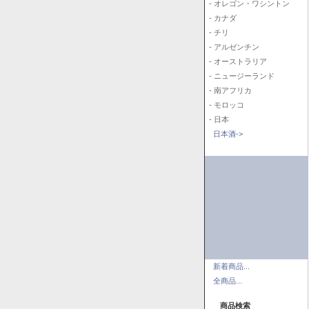
- オレゴン・ワシントン
- カナダ
- チリ
- アルゼンチン
- オーストラリア
- ニュージーランド
- 南アフリカ
- モロッコ
- 日本
日本酒->
新着商品...
全商品...
商品検索