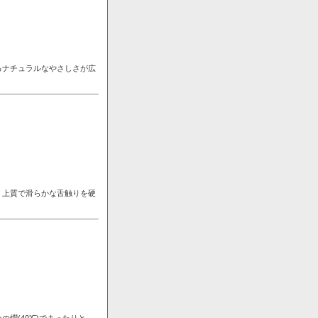
るナチュラルなやさしさが広
。上質で滑らかな舌触りを硬
燗(40℃)でまったりと。