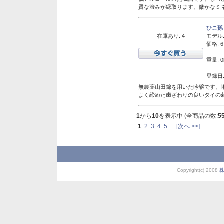
質な渋みが縁取ります。微かなミネ
ひこ孫
在庫あり: 4
モデル
価格: 6
重量: 0
登録日:
無農薬山田錦を用いた吟醸です。堆
よく締めた歯ざわりの良いタイの
1
から
10
を表示中 (全商品の数:
5
1
2
3
4
5
...
[次へ >>]
Copyright(c) 2008