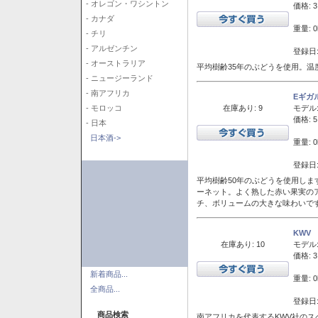
- オレゴン・ワシントン
価格: 3
- カナダ
重量: 0
- チリ
- アルゼンチン
登録日:
- オーストラリア
平均樹齢35年のぶどうを使用。温
- ニュージーランド
- 南アフリカ
Eギガ
在庫あり: 9
モデル
- モロッコ
価格: 5
- 日本
日本酒->
重量: 0
登録日:
平均樹齢50年のぶどうを使用しま
ーネット。よく熟した赤い果実の
チ、ボリュームの大きな味わいで
KWV
在庫あり: 10
モデル
価格: 3
新着商品...
重量: 0
全商品...
登録日:
商品検索
南アフリカを代表するKWV社の