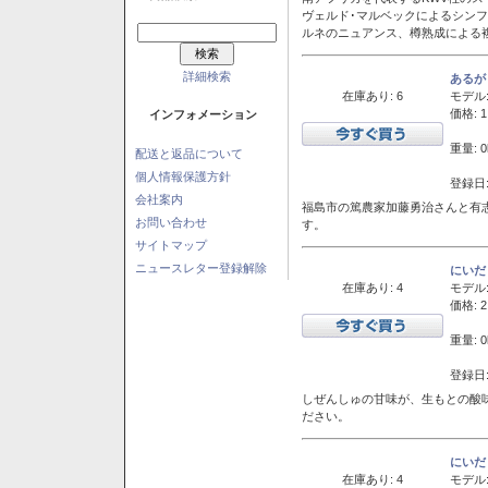
ヴェルド･マルベックによるシン
ルネのニュアンス、樽熟成による
詳細検索
あるが
在庫あり: 6
モデル
価格: 1
インフォメーション
重量: 0
配送と返品について
個人情報保護方針
登録日:
会社案内
福島市の篤農家加藤勇治さんと有
お問い合わせ
す。
サイトマップ
ニュースレター登録解除
にいだ
在庫あり: 4
モデル
価格: 2
重量: 0
登録日:
しぜんしゅの甘味が、生もとの酸
ださい。
にいだ
在庫あり: 4
モデル