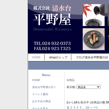
HOME
shopのトップ
ブログ清水台平野屋の日
Menu
HOME
全商品
表示順:
清水台平野屋の日々
イベント案内
おすすめの商品
1
から
10
を表示中 (全商品の数:
5
1
2
3
4
5
...
[次へ >>]
カートを見る