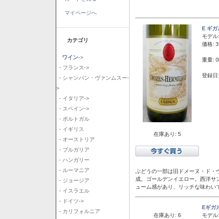
マイページへ
E ギ
モデル
カテゴリ
価格: 3
ワイン
->
重量: 0
- フランス->
登録日:
- シャンパン・ヴァンムスー-
>
- イタリア->
- スペイン->
- ポルトガル
- イギリス
在庫あり: 5
- オーストリア
- ブルガリア
- ハンガリー
- ルーマニア
ぶどうの一部は旧ドメーヌ・ド・ヴ
成。ゴールデンイエロー。西洋サ
- ジョージア
ューム感があり、リッチな味わい
- イスラエル
- ドイツ->
Eギガ
- カリフォルニア
在庫あり: 6
モデル