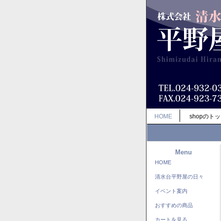
HOME
shopのト
Menu
HOME
清水台平野屋の日々
イベント案内
おすすめの商品
カートを見る