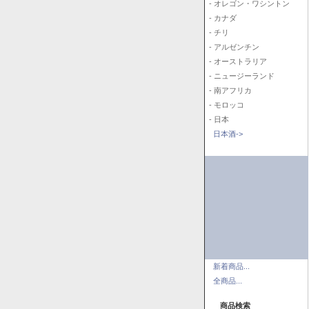
- オレゴン・ワシントン
- カナダ
- チリ
- アルゼンチン
- オーストラリア
- ニュージーランド
- 南アフリカ
- モロッコ
- 日本
日本酒->
新着商品...
全商品...
商品検索