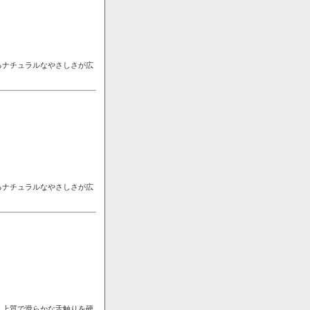
るナチュラルなやさしさが広
るナチュラルなやさしさが広
。上質で滑らかな舌触りを硬