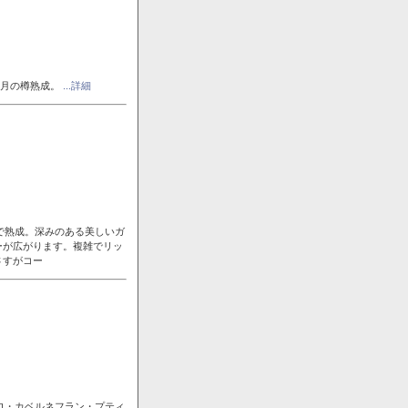
ヶ月の樽熟成。
...詳細
で熟成。深みのある美しいガ
ーが広がります。複雑でリッ
さすがコー
ロ・カベルネフラン・プティ