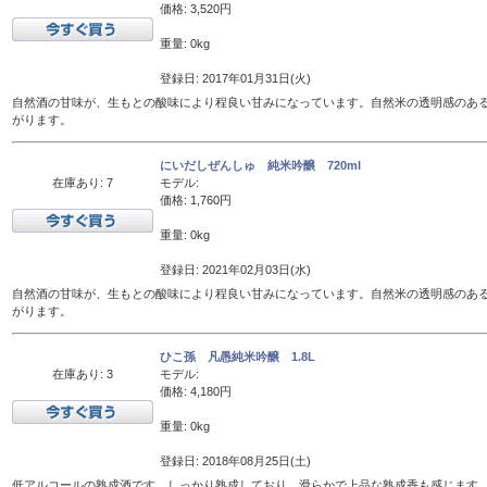
価格: 3,520円
重量: 0kg
登録日: 2017年01月31日(火)
自然酒の甘味が、生もとの酸味により程良い甘みになっています。自然米の透明感のあ
がります。
にいだしぜんしゅ 純米吟醸 720ml
在庫あり: 7
モデル:
価格: 1,760円
重量: 0kg
登録日: 2021年02月03日(水)
自然酒の甘味が、生もとの酸味により程良い甘みになっています。自然米の透明感のあ
がります。
ひこ孫 凡愚純米吟醸 1.8L
在庫あり: 3
モデル:
価格: 4,180円
重量: 0kg
登録日: 2018年08月25日(土)
低アルコールの熟成酒です。しっかり熟成しており、滑らかで上品な熟成香も感じます