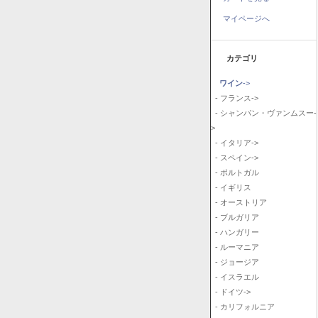
マイページへ
カテゴリ
ワイン
->
- フランス->
- シャンパン・ヴァンムスー-
>
- イタリア->
- スペイン->
- ポルトガル
- イギリス
- オーストリア
- ブルガリア
- ハンガリー
- ルーマニア
- ジョージア
- イスラエル
- ドイツ->
- カリフォルニア