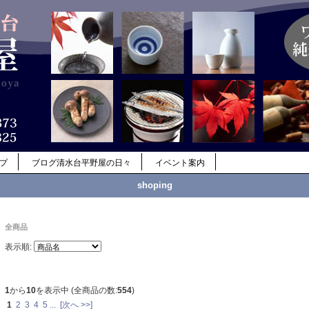
ップ
ブログ清水台平野屋の日々
イベント案内
shoping
全商品
表示順:
1
から
10
を表示中 (全商品の数:
554
)
1
2
3
4
5
...
[次へ >>]