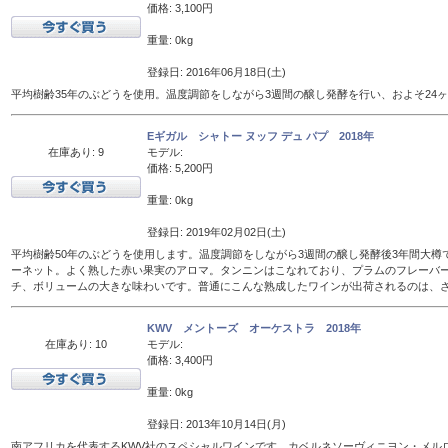
価格: 3,100円
重量: 0kg
登録日: 2016年06月18日(土)
平均樹齢35年のぶどうを使用。温度調節をしながら3週間の醸し発酵を行い、およそ24
Eギガル シャトー ヌッフ デュ パプ 2018年
在庫あり: 9
モデル:
価格: 5,200円
重量: 0kg
登録日: 2019年02月02日(土)
平均樹齢50年のぶどうを使用します。温度調節をしながら3週間の醸し発酵後3年間大樽
ーネット。よく熟した赤い果実のアロマ。タンニンはこなれており、プラムのフレーバ
チ、ボリュームの大きな味わいです。普通にこんな熟成したワインが出荷されるのは、
KWV メントーズ オーケストラ 2018年
在庫あり: 10
モデル:
価格: 3,400円
重量: 0kg
登録日: 2013年10月14日(月)
南アフリカを代表するKWV社のスペシャルワインです。カベルネソーヴィニヨン・メル