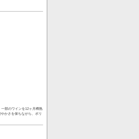
一部のワインを12ヶ月樽熟
爽やかさを保ちながら、ボリ