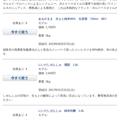
ヴェルド･マルベックによるシンフォニー。ボルドースタイルの濃厚で余韻の長いワイン
ルネのニュアンス、樽熟成による複雑さ、これは本格的なフランス・ボルドースタイル
あるがまま 生もと純米90% 生原酒 720ml 4BY
在庫あり: 6
モデル:
価格: 1,705円
重量: 0kg
登録日: 2023年06月07日(水)
福島市の篤農家加藤勇治さんと有志のメンバーで造ったコシヒカリを90%精米。米の良
す。
にいだしぜんしゅ 燗誂 1.8L
在庫あり: 4
モデル:
価格: 2,640円
重量: 0kg
登録日: 2017年01月31日(火)
しぜんしゅの甘味が、生もとの酸味によって程良い甘みになっています。酵母無添加の
ださい。
にいだしぜんしゅ 純米吟醸 1.8L
在庫あり: 4
モデル: