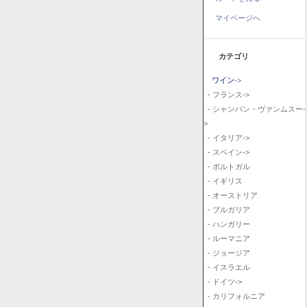
マイページへ
カテゴリ
ワイン
->
- フランス->
- シャンパン・ヴァンムスー-
>
- イタリア->
- スペイン->
- ポルトガル
- イギリス
- オーストリア
- ブルガリア
- ハンガリー
- ルーマニア
- ジョージア
- イスラエル
- ドイツ->
- カリフォルニア