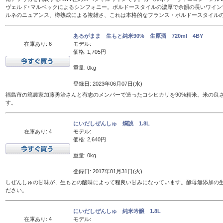
ヴェルド･マルベックによるシンフォニー。ボルドースタイルの濃厚で余韻の長いワイン
ルネのニュアンス、樽熟成による複雑さ、これは本格的なフランス・ボルドースタイル
あるがまま 生もと純米90% 生原酒 720ml 4BY
在庫あり: 6
モデル:
価格: 1,705円
重量: 0kg
登録日: 2023年06月07日(水)
福島市の篤農家加藤勇治さんと有志のメンバーで造ったコシヒカリを90%精米。米の良
す。
にいだしぜんしゅ 燗誂 1.8L
在庫あり: 4
モデル:
価格: 2,640円
重量: 0kg
登録日: 2017年01月31日(火)
しぜんしゅの甘味が、生もとの酸味によって程良い甘みになっています。酵母無添加の
ださい。
にいだしぜんしゅ 純米吟醸 1.8L
在庫あり: 4
モデル: