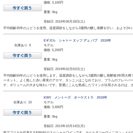
価格: 3,100円
重量: 0kg
登録日: 2016年06月18日(土)
平均樹齢35年のぶどうを使用。温度調節をしながら3週間の醸し発酵を行い、およそ24
Eギガル シャトー ヌッフ デュ パプ 2018年
在庫あり: 9
モデル:
価格: 5,200円
重量: 0kg
登録日: 2019年02月02日(土)
平均樹齢50年のぶどうを使用します。温度調節をしながら3週間の醸し発酵後3年間大樽
ーネット。よく熟した赤い果実のアロマ。タンニンはこなれており、プラムのフレーバ
チ、ボリュームの大きな味わいです。普通にこんな熟成したワインが出荷されるのは、
KWV メントーズ オーケストラ 2018年
在庫あり: 10
モデル:
価格: 3,400円
重量: 0kg
登録日: 2013年10月14日(月)
南アフリカを代表するKWV社のスペシャルワインです。カベルネソーヴィニヨン・メル