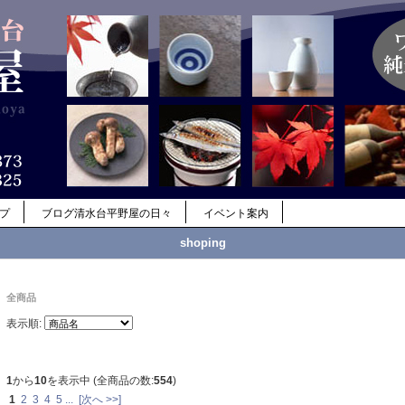
ップ
ブログ清水台平野屋の日々
イベント案内
shoping
全商品
表示順:
1
から
10
を表示中 (全商品の数:
554
)
1
2
3
4
5
...
[次へ >>]