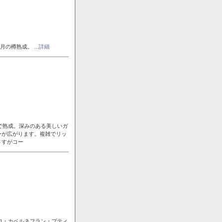
ヶ月の樽熟成。
...詳細
で熟成。深みのある美しいガ
ーが広がります。複雑でリッ
さすがコー
ロ・カベルネフラン・プティ