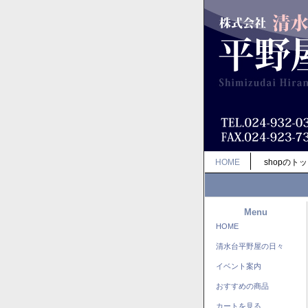
HOME
shopのト
Menu
HOME
清水台平野屋の日々
イベント案内
おすすめの商品
カートを見る