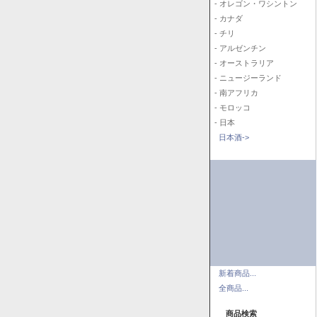
- オレゴン・ワシントン
- カナダ
- チリ
- アルゼンチン
- オーストラリア
- ニュージーランド
- 南アフリカ
- モロッコ
- 日本
日本酒->
新着商品...
全商品...
商品検索