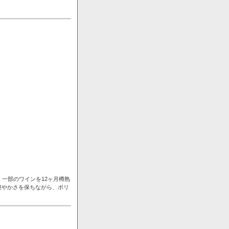
一部のワインを12ヶ月樽熟
爽やかさを保ちながら、ボリ