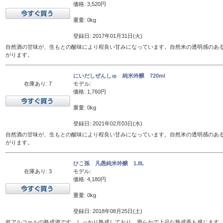
価格: 3,520円
重量: 0kg
登録日: 2017年01月31日(火)
自然酒の甘味が、生もとの酸味により程良い甘みになっています。自然米の透明感のあ
がります。
にいだしぜんしゅ 純米吟醸 720ml
在庫あり: 7
モデル:
価格: 1,760円
重量: 0kg
登録日: 2021年02月03日(水)
自然酒の甘味が、生もとの酸味により程良い甘みになっています。自然米の透明感のあ
がります。
ひこ孫 凡愚純米吟醸 1.8L
在庫あり: 3
モデル:
価格: 4,180円
重量: 0kg
登録日: 2018年08月25日(土)
低アルコールの熟成酒です。しっかり熟成しており、滑らかで上品な熟成香も感じます