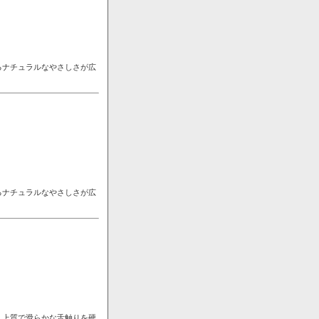
るナチュラルなやさしさが広
るナチュラルなやさしさが広
。上質で滑らかな舌触りを硬