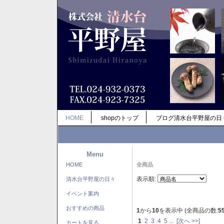
HOME
shopのトップ
ブログ清水台平野屋の日
Menu
HOME
全商品
表示順:
清水台平野屋の日々
イベント案内
おすすめの商品
1
から
10
を表示中 (全商品の数:
5
1
2
3
4
5
...
[次へ >>]
カートを見る