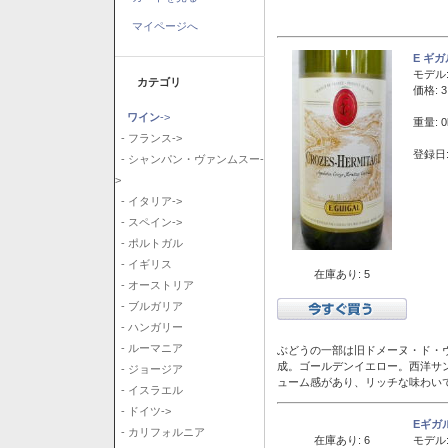
マイページへ
E ギ
モデル
カテゴリ
価格: 3
ワイン
->
重量: 0
- フランス->
登録日:
- シャンパン・ヴァンムスー-
>
- イタリア->
- スペイン->
- ポルトガル
- イギリス
在庫あり: 5
- オーストリア
- ブルガリア
- ハンガリー
- ルーマニア
ぶどうの一部は旧ドメーヌ・ド・ヴ
成。ゴールデンイエロー。西洋サ
- ジョージア
ューム感があり、リッチな味わい
- イスラエル
- ドイツ->
Eギガ
- カリフォルニア
在庫あり: 6
モデル