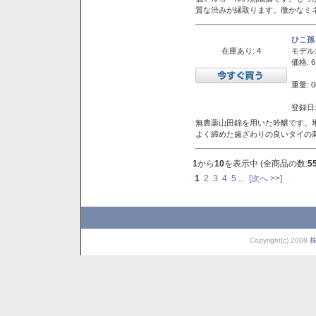
質な渋みが縁取ります。微かなミネ
ひこ孫
在庫あり: 4
モデル
価格: 6
重量: 0
登録日:
無農薬山田錦を用いた吟醸です。堆
よく締めた歯ざわりの良いタイの
1
から
10
を表示中 (全商品の数:
5
1
2
3
4
5
...
[次へ >>]
Copyright(c) 2008