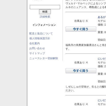
ヴェルド･マルベックによるシン
ルネのニュアンス、樽熟成による
詳細検索
あるが
在庫あり: 6
モデル
価格: 1
インフォメーション
重量: 0
配送と返品について
個人情報保護方針
登録日:
会社案内
福島市の篤農家加藤勇治さんと有
お問い合わせ
す。
サイトマップ
ニュースレター登録解除
にいだ
在庫あり: 4
モデル
価格: 2
重量: 0
登録日:
しぜんしゅの甘味が、生もとの酸
ださい。
にいだ
在庫あり: 4
モデル