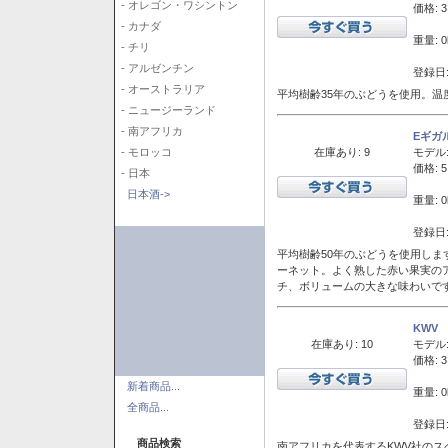
- オレゴン・ワシントン
価格: 3
- カナダ
重量: 0
- チリ
- アルゼンチン
登録日:
- オーストラリア
平均樹齢35年のぶどうを使用。温
- ニュージーランド
- 南アフリカ
Eギガ
在庫あり: 9
モデル
- モロッコ
価格: 5
- 日本
日本酒->
重量: 0
登録日:
平均樹齢50年のぶどうを使用しま
ーネット。よく熟した赤い果実の
チ、ボリュームの大きな味わいで
KWV
在庫あり: 10
モデル
価格: 3
新着商品...
重量: 0
全商品...
登録日:
商品検索
南アフリカを代表するKWV社の