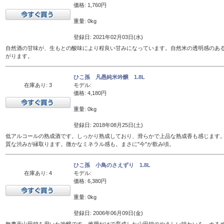
価格: 1,760円
重量: 0kg
登録日: 2021年02月03日(水)
自然酒の甘味が、生もとの酸味により程良い甘みになっています。自然米の透明感のあ
がります。
ひこ孫 凡愚純米吟醸 1.8L
在庫あり: 3
モデル:
価格: 4,180円
重量: 0kg
登録日: 2018年08月25日(土)
低アルコールの熟成酒です。しっかり熟成しており、滑らかで上品な熟成香も感じます
質な渋みが縁取ります。微かなミネラル感も。まさに"今"が飲み頃。
ひこ孫 小鳥のさえずり 1.8L
在庫あり: 4
モデル:
価格: 6,380円
重量: 0kg
登録日: 2006年06月09日(金)
無農薬山田錦を用いた吟醸です。堆肥だけで育成した山田錦のやさしい味わいを、ぬるめの