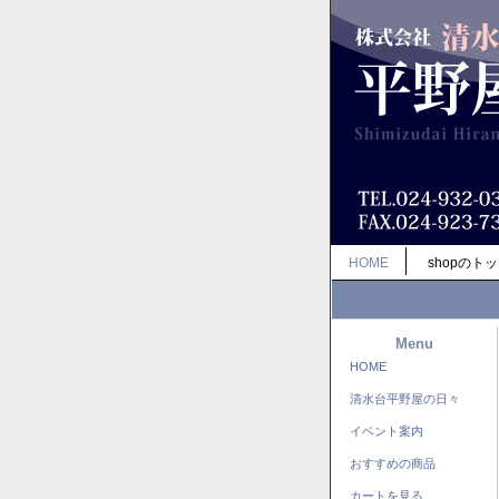
HOME
shopのト
Menu
HOME
清水台平野屋の日々
イベント案内
おすすめの商品
カートを見る