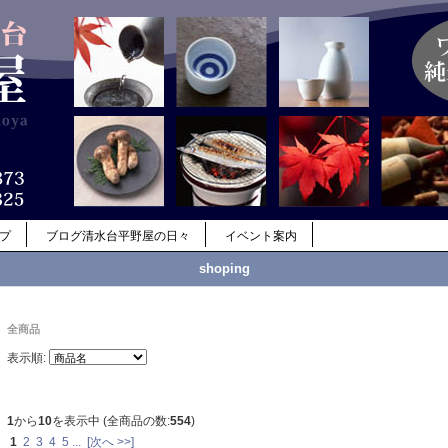
ップ
ブログ清水台平野屋の日々
イベント案内
shoping
全商品
表示順:
1
から
10
を表示中 (全商品の数:
554
)
1
2
3
4
5
...
[次へ >>]