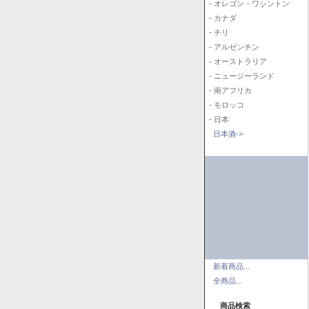
- オレゴン・ワシントン
- カナダ
- チリ
- アルゼンチン
- オーストラリア
- ニュージーランド
- 南アフリカ
- モロッコ
- 日本
日本酒->
新着商品...
全商品...
商品検索