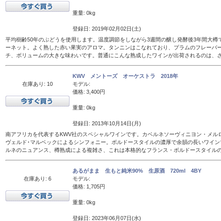
重量: 0kg
登録日: 2019年02月02日(土)
平均樹齢50年のぶどうを使用します。温度調節をしながら3週間の醸し発酵後3年間大樽
ーネット。よく熟した赤い果実のアロマ。タンニンはこなれており、プラムのフレーバ
チ、ボリュームの大きな味わいです。普通にこんな熟成したワインが出荷されるのは、
KWV メントーズ オーケストラ 2018年
在庫あり: 10
モデル:
価格: 3,400円
重量: 0kg
登録日: 2013年10月14日(月)
南アフリカを代表するKWV社のスペシャルワインです。カベルネソーヴィニヨン・メル
ヴェルド･マルベックによるシンフォニー。ボルドースタイルの濃厚で余韻の長いワイン
ルネのニュアンス、樽熟成による複雑さ、これは本格的なフランス・ボルドースタイル
あるがまま 生もと純米90% 生原酒 720ml 4BY
在庫あり: 6
モデル:
価格: 1,705円
重量: 0kg
登録日: 2023年06月07日(水)