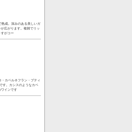
で熟成。深みのある美しいガ
ーが広がります。複雑でリッ
さすがコー
ロ・カベルネフラン・プティ
です。カシスのようなカベ
のワインです