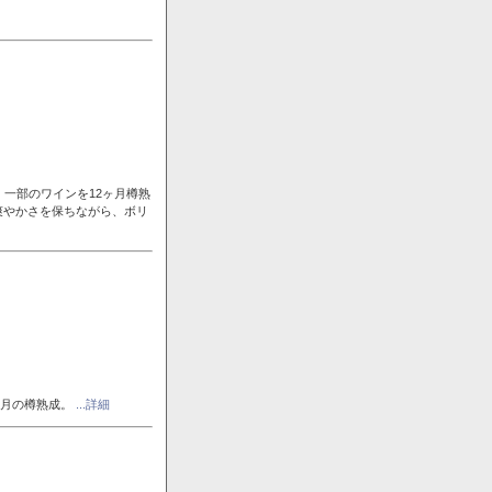
一部のワインを12ヶ月樽熟
爽やかさを保ちながら、ボリ
ヶ月の樽熟成。
...詳細