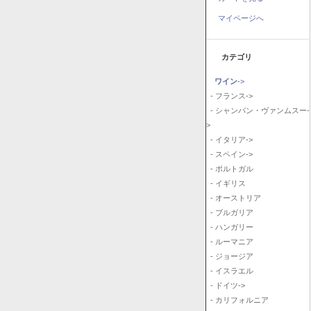
マイページへ
カテゴリ
ワイン
->
- フランス->
- シャンパン・ヴァンムスー-
>
- イタリア->
- スペイン->
- ポルトガル
- イギリス
- オーストリア
- ブルガリア
- ハンガリー
- ルーマニア
- ジョージア
- イスラエル
- ドイツ->
- カリフォルニア