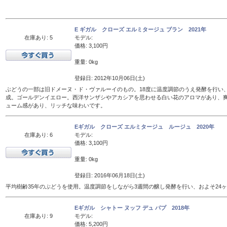
E ギガル クローズ エルミタージュ ブラン 2021年
在庫あり: 5
モデル:
価格: 3,100円
重量: 0kg
登録日: 2012年10月06日(土)
ぶどうの一部は旧ドメーヌ・ド・ヴァルーイのもの。18度に温度調節のうえ発酵を行い、
成。ゴールデンイエロー。西洋サンザシやアカシアを思わせる白い花のアロマがあり、
ューム感があり、リッチな味わいです。
Eギガル クローズ エルミタージュ ルージュ 2020年
在庫あり: 6
モデル:
価格: 3,100円
重量: 0kg
登録日: 2016年06月18日(土)
平均樹齢35年のぶどうを使用。温度調節をしながら3週間の醸し発酵を行い、およそ24
Eギガル シャトー ヌッフ デュ パプ 2018年
在庫あり: 9
モデル:
価格: 5,200円