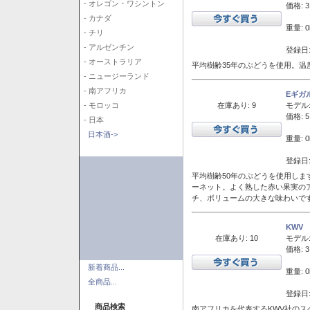
- オレゴン・ワシントン
価格: 3
- カナダ
重量: 0
- チリ
- アルゼンチン
登録日:
- オーストラリア
平均樹齢35年のぶどうを使用。温
- ニュージーランド
- 南アフリカ
Eギガ
在庫あり: 9
モデル
- モロッコ
価格: 5
- 日本
日本酒->
重量: 0
登録日:
平均樹齢50年のぶどうを使用しま
ーネット。よく熟した赤い果実の
チ、ボリュームの大きな味わいで
KWV
在庫あり: 10
モデル
価格: 3
新着商品...
重量: 0
全商品...
登録日:
商品検索
南アフリカを代表するKWV社の