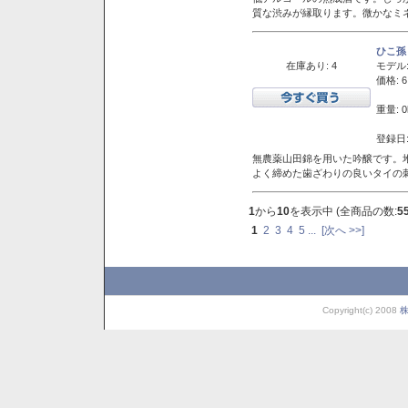
質な渋みが縁取ります。微かなミネ
ひこ孫
在庫あり: 4
モデル
価格: 6
重量: 0
登録日:
無農薬山田錦を用いた吟醸です。堆
よく締めた歯ざわりの良いタイの
1
から
10
を表示中 (全商品の数:
5
1
2
3
4
5
...
[次へ >>]
Copyright(c) 2008