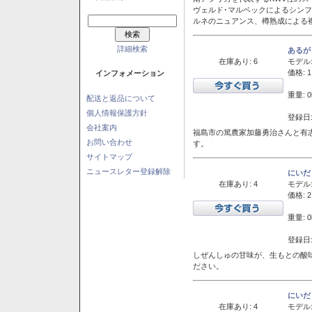
ヴェルド･マルベックによるシン
ルネのニュアンス、樽熟成による
詳細検索
あるが
在庫あり: 6
モデル
価格: 1
インフォメーション
重量: 0
配送と返品について
個人情報保護方針
登録日:
会社案内
福島市の篤農家加藤勇治さんと有
お問い合わせ
す。
サイトマップ
ニュースレター登録解除
にいだ
在庫あり: 4
モデル
価格: 2
重量: 0
登録日:
しぜんしゅの甘味が、生もとの酸
ださい。
にいだ
在庫あり: 4
モデル