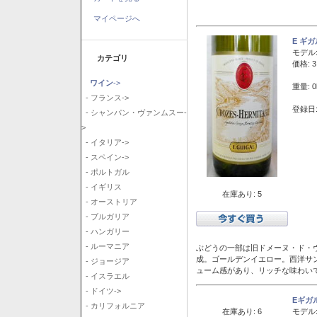
マイページへ
E ギ
モデル
カテゴリ
価格: 3
ワイン
->
重量: 0
- フランス->
登録日:
- シャンパン・ヴァンムスー-
>
- イタリア->
- スペイン->
- ポルトガル
- イギリス
在庫あり: 5
- オーストリア
- ブルガリア
- ハンガリー
- ルーマニア
ぶどうの一部は旧ドメーヌ・ド・ヴ
成。ゴールデンイエロー。西洋サ
- ジョージア
ューム感があり、リッチな味わい
- イスラエル
- ドイツ->
Eギガ
- カリフォルニア
在庫あり: 6
モデル