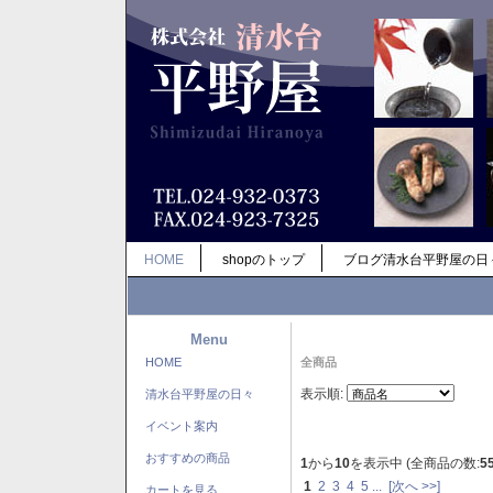
HOME
shopのトップ
ブログ清水台平野屋の日
Menu
HOME
全商品
表示順:
清水台平野屋の日々
イベント案内
おすすめの商品
1
から
10
を表示中 (全商品の数:
5
1
2
3
4
5
...
[次へ >>]
カートを見る