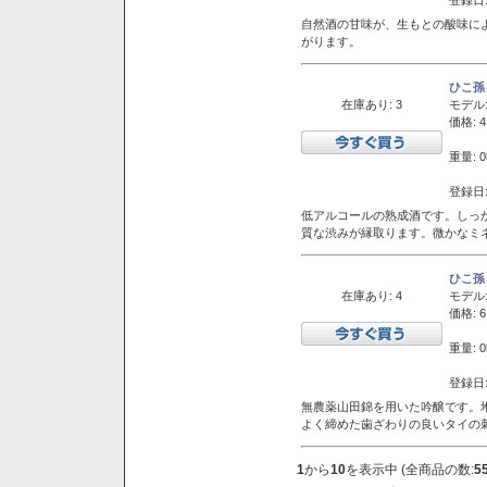
自然酒の甘味が、生もとの酸味に
がります。
ひこ孫
在庫あり: 3
モデル
価格: 4
重量: 0
登録日:
低アルコールの熟成酒です。しっ
質な渋みが縁取ります。微かなミネ
ひこ孫
在庫あり: 4
モデル
価格: 6
重量: 0
登録日:
無農薬山田錦を用いた吟醸です。堆
よく締めた歯ざわりの良いタイの
1
から
10
を表示中 (全商品の数:
5