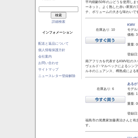
平均樹齢50年のぶどうを使用しま
ーネット。よく熟した赤い果実の
チ、ボリュームの大きな味わいで
詳細検索
KWV
在庫あり: 10
モデル
インフォメーション
価格: 3
配送と返品について
重量: 0
個人情報保護方針
登録日:
会社案内
南アフリカを代表するKWV社の
お問い合わせ
ヴェルド･マルベックによるシン
サイトマップ
ルネのニュアンス、樽熟成による
ニュースレター登録解除
あるが
在庫あり: 6
モデル
価格: 1
重量: 0
登録日:
福島市の篤農家加藤勇治さんと有
す。
にいだ