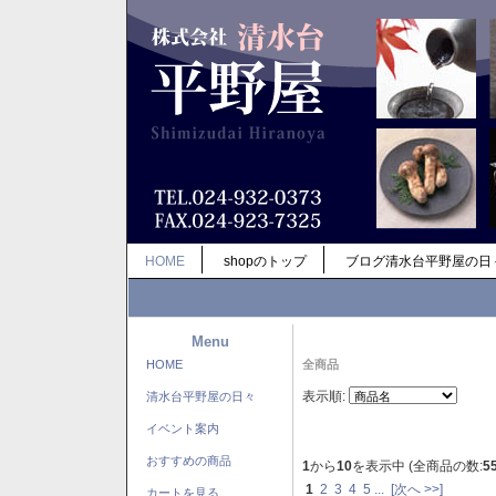
HOME
shopのトップ
ブログ清水台平野屋の日
Menu
HOME
全商品
表示順:
清水台平野屋の日々
イベント案内
おすすめの商品
1
から
10
を表示中 (全商品の数:
5
1
2
3
4
5
...
[次へ >>]
カートを見る