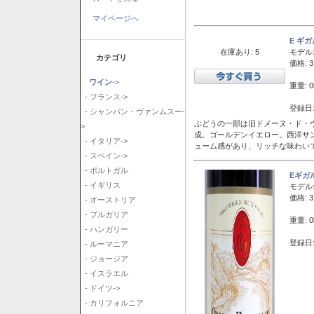
マイページへ
E ギ
在庫あり: 5
モデル
カテゴリ
価格: 3
ワイン
->
重量: 0
- フランス->
登録日:
- シャンパン・ヴァンムスー-
ぶどうの一部は旧ドメーヌ・ド・ヴ
>
成。ゴールデンイエロー。西洋サ
- イタリア->
ューム感があり、リッチな味わい
- スペイン->
- ポルトガル
Eギガ
- イギリス
モデル
価格: 3
- オーストリア
- ブルガリア
重量: 0
- ハンガリー
登録日:
- ルーマニア
- ジョージア
- イスラエル
- ドイツ->
- カリフォルニア