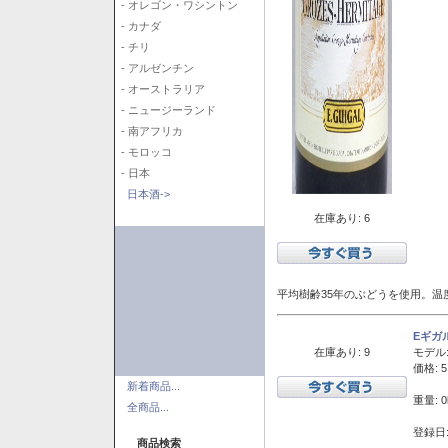
- オレゴン・ワシントン
- カナダ
- チリ
- アルゼンチン
- オーストラリア
- ニュージーランド
- 南アフリカ
- モロッコ
- 日本
日本酒->
在庫あり: 6
平均樹齢35年のぶどうを使用。温
Eギガ
在庫あり: 9
モデル
価格: 5
新着商品...
重量: 0
全商品...
登録日:
商品検索