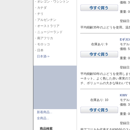
- オレゴン・ワシントン
価格: 3
- カナダ
重量: 0
- チリ
- アルゼンチン
登録日:
- オーストラリア
平均樹齢35年のぶどうを使用。温
- ニュージーランド
- 南アフリカ
Eギガ
在庫あり: 9
モデル
- モロッコ
価格: 5
- 日本
日本酒->
重量: 0
登録日:
平均樹齢50年のぶどうを使用しま
ーネット。よく熟した赤い果実の
チ、ボリュームの大きな味わいで
KWV
在庫あり: 10
モデル
価格: 3
新着商品...
重量: 0
全商品...
登録日:
商品検索
南アフリカを代表するKWV社の