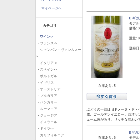
マイページへ
E ギ
モデル
カテゴリ
価格: 3
ワイン
->
重量: 0
- フランス->
登録日:
- シャンパン・ヴァンムスー-
>
- イタリア->
- スペイン->
- ポルトガル
- イギリス
在庫あり: 5
- オーストリア
- ブルガリア
- ハンガリー
- ルーマニア
ぶどうの一部は旧ドメーヌ・ド・ヴ
成。ゴールデンイエロー。西洋サ
- ジョージア
ューム感があり、リッチな味わい
- イスラエル
- ドイツ->
Eギガ
- カリフォルニア
在庫あり: 6
モデル