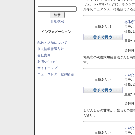
ヴェルド･マルベックによるシン
ルネのニュアンス、樽熟成による
詳細検索
あるが
在庫あり: 6
モデル
価格: 1
インフォメーション
重量: 0
配送と返品について
個人情報保護方針
登録日:
会社案内
福島市の篤農家加藤勇治さんと有
お問い合わせ
す。
サイトマップ
ニュースレター登録解除
にいだ
在庫あり: 4
モデル
価格: 2
重量: 0
登録日:
しぜんしゅの甘味が、生もとの酸
ださい。
にいだ
在庫あり: 4
モデル