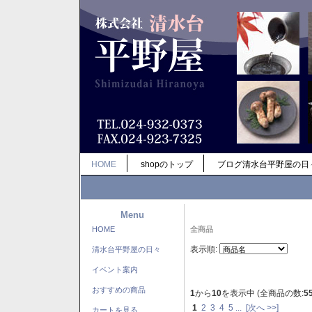
HOME
shopのトップ
ブログ清水台平野屋の日
Menu
HOME
全商品
表示順:
清水台平野屋の日々
イベント案内
おすすめの商品
1
から
10
を表示中 (全商品の数:
5
1
2
3
4
5
...
[次へ >>]
カートを見る