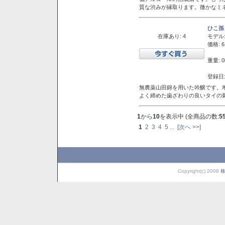
質な渋みが縁取ります。微かなミネ
ひこ孫
在庫あり: 4
モデル
価格: 6
重量: 0
登録日:
無農薬山田錦を用いた吟醸です。堆
よく締めた歯ざわりの良いタイの
1
から
10
を表示中 (全商品の数:
5
1
2
3
4
5
...
[次へ >>]
Copyright(c) 2008