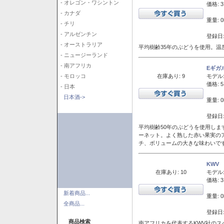
- オレゴン・ワシントン
価格: 3
- カナダ
重量: 0
- チリ
- アルゼンチン
登録日:
- オーストラリア
平均樹齢35年のぶどうを使用。温
- ニュージーランド
- 南アフリカ
Eギガ
在庫あり: 9
モデル
- モロッコ
価格: 5
- 日本
日本酒->
重量: 0
登録日:
平均樹齢50年のぶどうを使用しま
ーネット。よく熟した赤い果実の
チ、ボリュームの大きな味わいで
KWV
在庫あり: 10
モデル
価格: 3
新着商品...
重量: 0
全商品...
登録日:
商品検索
南アフリカを代表するKWV社の