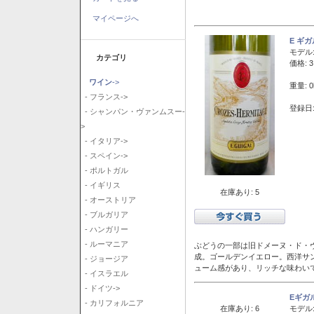
マイページへ
E ギ
モデル
カテゴリ
価格: 3
ワイン
->
重量: 0
- フランス->
登録日:
- シャンパン・ヴァンムスー-
>
- イタリア->
- スペイン->
- ポルトガル
- イギリス
在庫あり: 5
- オーストリア
- ブルガリア
- ハンガリー
- ルーマニア
ぶどうの一部は旧ドメーヌ・ド・ヴ
成。ゴールデンイエロー。西洋サ
- ジョージア
ューム感があり、リッチな味わい
- イスラエル
- ドイツ->
Eギガ
- カリフォルニア
在庫あり: 6
モデル