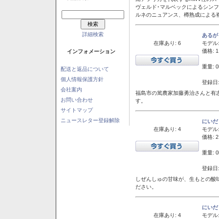
ヴェルド･マルベックによるシン
ルネのニュアンス、樽熟成による
詳細検索
あるが
在庫あり: 6
モデル
価格: 1
インフォメーション
重量: 0
配送と返品について
個人情報保護方針
登録日:
会社案内
福島市の篤農家加藤勇治さんと有
お問い合わせ
す。
サイトマップ
ニュースレター登録解除
にいだ
在庫あり: 4
モデル
価格: 2
重量: 0
登録日:
しぜんしゅの甘味が、生もとの酸
ださい。
にいだ
在庫あり: 4
モデル