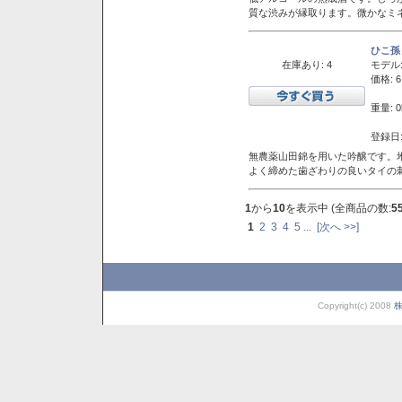
質な渋みが縁取ります。微かなミネ
ひこ孫
在庫あり: 4
モデル
価格: 6
重量: 0
登録日:
無農薬山田錦を用いた吟醸です。堆
よく締めた歯ざわりの良いタイの
1
から
10
を表示中 (全商品の数:
5
1
2
3
4
5
...
[次へ >>]
Copyright(c) 2008