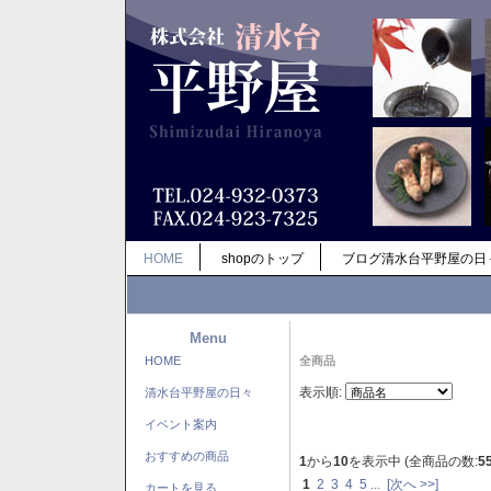
HOME
shopのトップ
ブログ清水台平野屋の日
Menu
HOME
全商品
表示順:
清水台平野屋の日々
イベント案内
おすすめの商品
1
から
10
を表示中 (全商品の数:
5
1
2
3
4
5
...
[次へ >>]
カートを見る