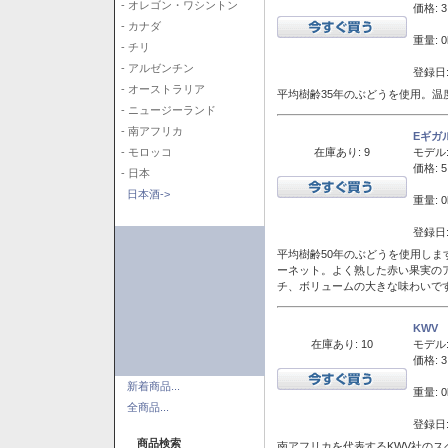
- オレゴン・ワシントン
価格: 3
- カナダ
重量: 0
- チリ
- アルゼンチン
登録日:
- オーストラリア
平均樹齢35年のぶどうを使用。温
- ニュージーランド
- 南アフリカ
Eギガ
在庫あり: 9
モデル
- モロッコ
価格: 5
- 日本
日本酒->
重量: 0
登録日:
平均樹齢50年のぶどうを使用しま
ーネット。よく熟した赤い果実の
チ、ボリュームの大きな味わいで
KWV
在庫あり: 10
モデル
価格: 3
新着商品...
重量: 0
全商品...
登録日:
商品検索
南アフリカを代表するKWV社の