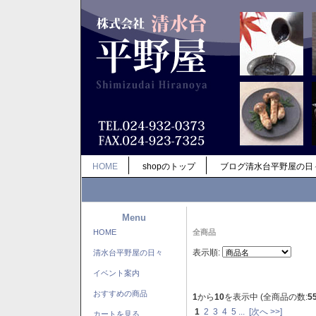
HOME
shopのトップ
ブログ清水台平野屋の日
Menu
HOME
全商品
表示順:
清水台平野屋の日々
イベント案内
おすすめの商品
1
から
10
を表示中 (全商品の数:
5
1
2
3
4
5
...
[次へ >>]
カートを見る