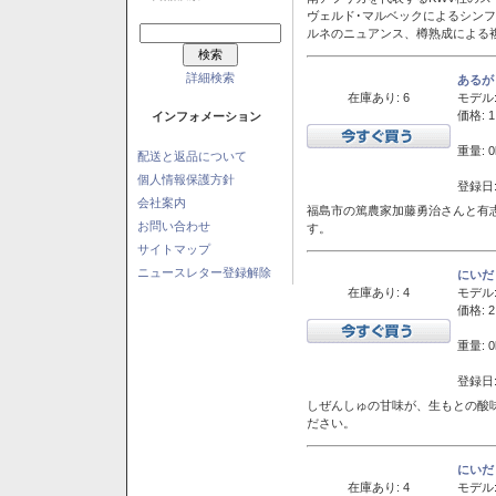
ヴェルド･マルベックによるシン
ルネのニュアンス、樽熟成による
詳細検索
あるが
在庫あり: 6
モデル
価格: 1
インフォメーション
重量: 0
配送と返品について
個人情報保護方針
登録日:
会社案内
福島市の篤農家加藤勇治さんと有
お問い合わせ
す。
サイトマップ
ニュースレター登録解除
にいだ
在庫あり: 4
モデル
価格: 2
重量: 0
登録日:
しぜんしゅの甘味が、生もとの酸
ださい。
にいだ
在庫あり: 4
モデル