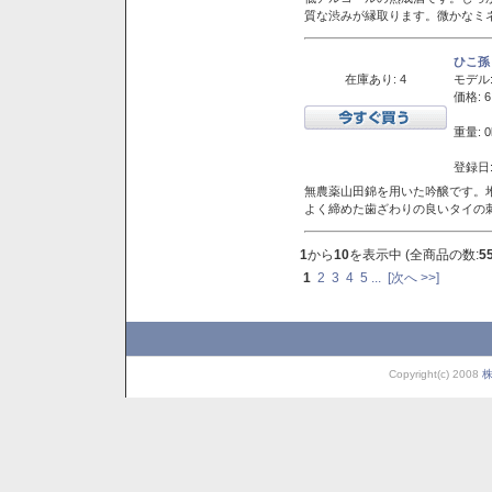
質な渋みが縁取ります。微かなミネ
ひこ孫
在庫あり: 4
モデル
価格: 6
重量: 0
登録日:
無農薬山田錦を用いた吟醸です。堆
よく締めた歯ざわりの良いタイの
1
から
10
を表示中 (全商品の数:
5
1
2
3
4
5
...
[次へ >>]
Copyright(c) 2008