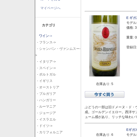
マイページへ
E ギ
モデル
カテゴリ
価格: 3
ワイン
->
重量: 0
- フランス->
登録日:
- シャンパン・ヴァンムスー-
>
- イタリア->
- スペイン->
- ポルトガル
- イギリス
在庫あり: 5
- オーストリア
- ブルガリア
- ハンガリー
- ルーマニア
ぶどうの一部は旧ドメーヌ・ド・ヴ
成。ゴールデンイエロー。西洋サ
- ジョージア
ューム感があり、リッチな味わい
- イスラエル
- ドイツ->
Eギガ
- カリフォルニア
在庫あり: 6
モデル