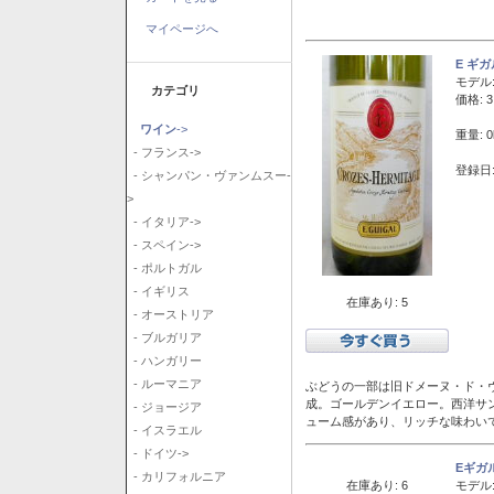
マイページへ
E ギ
モデル
カテゴリ
価格: 3
ワイン
->
重量: 0
- フランス->
登録日:
- シャンパン・ヴァンムスー-
>
- イタリア->
- スペイン->
- ポルトガル
- イギリス
在庫あり: 5
- オーストリア
- ブルガリア
- ハンガリー
- ルーマニア
ぶどうの一部は旧ドメーヌ・ド・ヴ
成。ゴールデンイエロー。西洋サ
- ジョージア
ューム感があり、リッチな味わい
- イスラエル
- ドイツ->
Eギガ
- カリフォルニア
在庫あり: 6
モデル