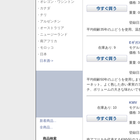
- オレゴン・ワシントン
価格: 3
- カナダ
重量: 0
- チリ
- アルゼンチン
登録日:
- オーストラリア
平均樹齢35年のぶどうを使用。温
- ニュージーランド
- 南アフリカ
Eギガ
在庫あり: 9
モデル
- モロッコ
価格: 5
- 日本
日本酒->
重量: 0
登録日:
平均樹齢50年のぶどうを使用しま
ーネット。よく熟した赤い果実の
チ、ボリュームの大きな味わいで
KWV
在庫あり: 10
モデル
価格: 3
新着商品...
重量: 0
全商品...
登録日:
商品検索
南アフリカを代表するKWV社の