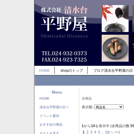
HOME
shopのトップ
ブログ清水台平野屋の日
Menu
HOME
全商品
表示順:
清水台平野屋の日々
イベント案内
おすすめの商品
1
から
10
を表示中 (全商品の数:
5
1
2
3
4
5
...
[次へ >>]
カートを見る