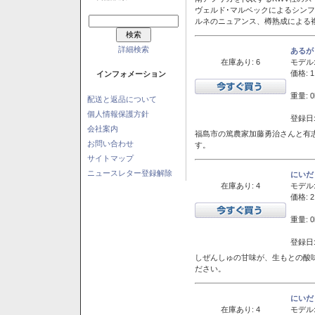
ヴェルド･マルベックによるシン
ルネのニュアンス、樽熟成による
詳細検索
あるが
在庫あり: 6
モデル
価格: 1
インフォメーション
重量: 0
配送と返品について
個人情報保護方針
登録日:
会社案内
福島市の篤農家加藤勇治さんと有
お問い合わせ
す。
サイトマップ
ニュースレター登録解除
にいだ
在庫あり: 4
モデル
価格: 2
重量: 0
登録日:
しぜんしゅの甘味が、生もとの酸
ださい。
にいだ
在庫あり: 4
モデル