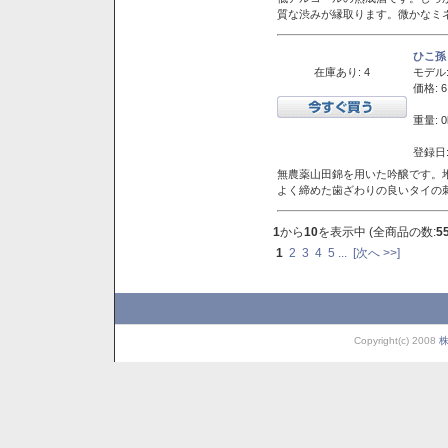
質な渋みが縁取ります。微かなミネ
ひこ孫
在庫あり: 4
モデル
価格: 6
重量: 0
登録日:
無農薬山田錦を用いた吟醸です。堆
よく締めた歯ざわりの良いタイの
1
から
10
を表示中 (全商品の数:
5
1
2
3
4
5
...
[次へ >>]
Copyright(c) 2008