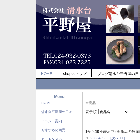
HOME
shopのトップ
ブログ清水台平野屋の日
Menu
HOME
全商品
表示順:
清水台平野屋の日々
イベント案内
おすすめの商品
1
から
10
を表示中 (全商品の数:
5
1
2
3
4
5
...
[次へ >>]
カートを見る