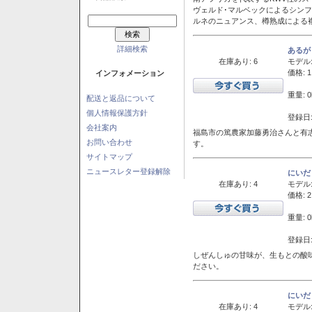
ヴェルド･マルベックによるシン
ルネのニュアンス、樽熟成による
詳細検索
あるが
在庫あり: 6
モデル
価格: 1
インフォメーション
重量: 0
配送と返品について
個人情報保護方針
登録日:
会社案内
福島市の篤農家加藤勇治さんと有
お問い合わせ
す。
サイトマップ
ニュースレター登録解除
にいだ
在庫あり: 4
モデル
価格: 2
重量: 0
登録日:
しぜんしゅの甘味が、生もとの酸
ださい。
にいだ
在庫あり: 4
モデル