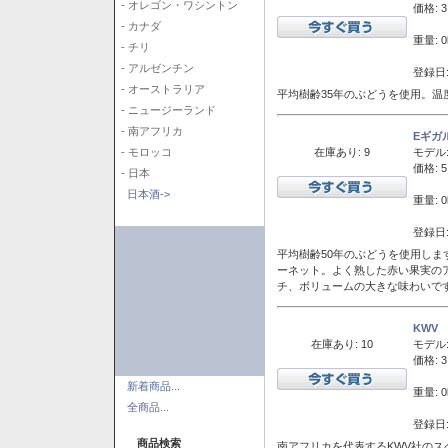
- オレゴン・ワシントン
価格: 3
- カナダ
重量: 0
- チリ
- アルゼンチン
登録日:
- オーストラリア
平均樹齢35年のぶどうを使用。温
- ニュージーランド
- 南アフリカ
Eギガ
在庫あり: 9
モデル
- モロッコ
価格: 5
- 日本
日本酒->
重量: 0
登録日:
平均樹齢50年のぶどうを使用しま
ーネット。よく熟した赤い果実の
チ、ボリュームの大きな味わいで
KWV
在庫あり: 10
モデル
価格: 3
新着商品...
重量: 0
全商品...
登録日:
商品検索
南アフリカを代表するKWV社の