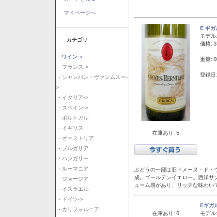
マイページへ
E ギ
モデル
カテゴリ
価格: 3
ワイン
->
重量: 0
- フランス->
登録日:
- シャンパン・ヴァンムスー-
>
- イタリア->
- スペイン->
- ポルトガル
- イギリス
在庫あり: 5
- オーストリア
- ブルガリア
- ハンガリー
- ルーマニア
ぶどうの一部は旧ドメーヌ・ド・ヴ
成。ゴールデンイエロー。西洋サ
- ジョージア
ューム感があり、リッチな味わい
- イスラエル
- ドイツ->
Eギガ
- カリフォルニア
在庫あり: 6
モデル