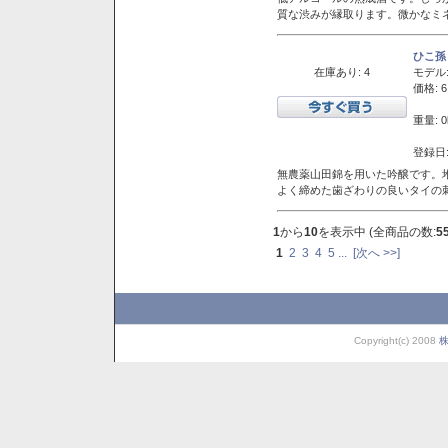
質な渋みが縁取ります。微かなミネ
ひこ孫
在庫あり: 4
モデル
価格: 6
重量: 0
登録日:
無農薬山田錦を用いた吟醸です。堆
よく締めた歯ざわりの良いタイの
1
から
10
を表示中 (全商品の数:
5
1
2
3
4
5
...
[次へ >>]
Copyright(c) 2008