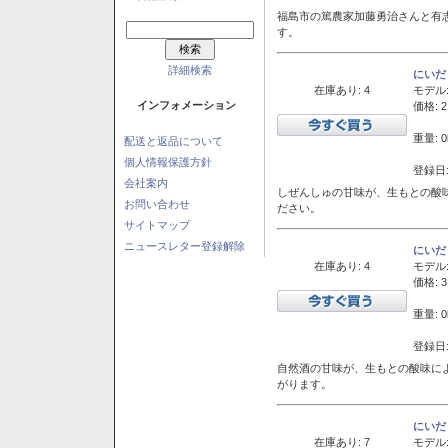
福島市の篤農家加藤勇治さんと有
す。
詳細検索
にいだ
在庫あり: 4
モデル
インフォメーション
価格: 2
重量: 0
配送と返品について
個人情報保護方針
登録日:
会社案内
しぜんしゅの甘味が、生もとの酸
お問い合わせ
ださい。
サイトマップ
ニュースレター登録解除
にいだ
在庫あり: 4
モデル
価格: 3
重量: 0
登録日:
自然酒の甘味が、生もとの酸味に
がります。
にいだ
在庫あり: 7
モデル