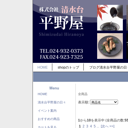
HOME
shopのトップ
ブログ清水台平野屋の日
Menu
HOME
全商品
表示順:
清水台平野屋の日々
イベント案内
おすすめの商品
1
から
10
を表示中 (全商品の数:
5
1
2
3
4
5
...
[次へ >>]
カートを見る