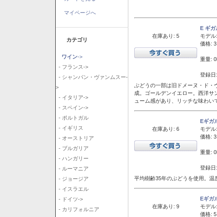
マイページへ
E ギ
在庫あり: 5
モデル
カテゴリ
価格: 3
ワイン
->
重量: 0
- フランス->
登録日:
- シャンパン・ヴァンムスー-
ぶどうの一部は旧ドメーヌ・ド・ヴ
>
成。ゴールデンイエロー。西洋サ
- イタリア->
ューム感があり、リッチな味わい
- スペイン->
- ポルトガル
Eギガ
- イギリス
在庫あり: 6
モデル
価格: 3
- オーストリア
- ブルガリア
重量: 0
- ハンガリー
登録日:
- ルーマニア
平均樹齢35年のぶどうを使用。温
- ジョージア
- イスラエル
Eギガ
- ドイツ->
在庫あり: 9
モデル
- カリフォルニア
価格: 5