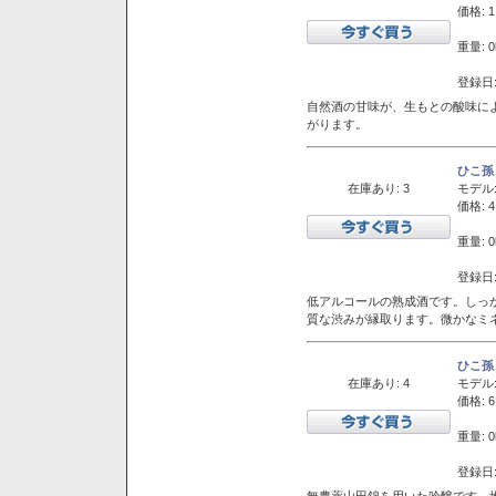
価格: 1
重量: 0
登録日:
自然酒の甘味が、生もとの酸味に
がります。
ひこ孫
在庫あり: 3
モデル
価格: 4
重量: 0
登録日:
低アルコールの熟成酒です。しっ
質な渋みが縁取ります。微かなミネ
ひこ孫
在庫あり: 4
モデル
価格: 6
重量: 0
登録日:
無農薬山田錦を用いた吟醸です。堆