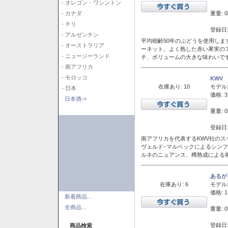
- オレゴン・ワシントン
重量: 0
- カナダ
- チリ
登録日:
- アルゼンチン
平均樹齢50年のぶどうを使用しま
- オーストラリア
ーネット。よく熟した赤い果実の
- ニュージーランド
チ、ボリュームの大きな味わいで
- 南アフリカ
- モロッコ
KWV
在庫あり: 10
モデル
- 日本
価格: 3
日本酒->
重量: 0
登録日:
南アフリカを代表するKWV社の
ヴェルド･マルベックによるシン
ルネのニュアンス、樽熟成による
あるが
在庫あり: 6
モデル
価格: 1
新着商品...
全商品...
重量: 0
登録日:
商品検索