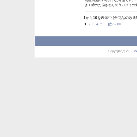
よく締めた歯ざわりの良いタイの
1
から
10
を表示中 (全商品の数:
5
1
2
3
4
5
...
[次へ >>]
Copyright(c) 2008