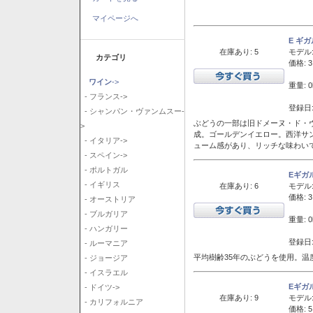
マイページへ
E ギ
在庫あり: 5
モデル
カテゴリ
価格: 3
ワイン
->
重量: 0
- フランス->
登録日:
- シャンパン・ヴァンムスー-
ぶどうの一部は旧ドメーヌ・ド・ヴ
>
成。ゴールデンイエロー。西洋サ
- イタリア->
ューム感があり、リッチな味わい
- スペイン->
- ポルトガル
Eギガ
- イギリス
在庫あり: 6
モデル
価格: 3
- オーストリア
- ブルガリア
重量: 0
- ハンガリー
登録日:
- ルーマニア
平均樹齢35年のぶどうを使用。温
- ジョージア
- イスラエル
Eギガ
- ドイツ->
在庫あり: 9
モデル
- カリフォルニア
価格: 5