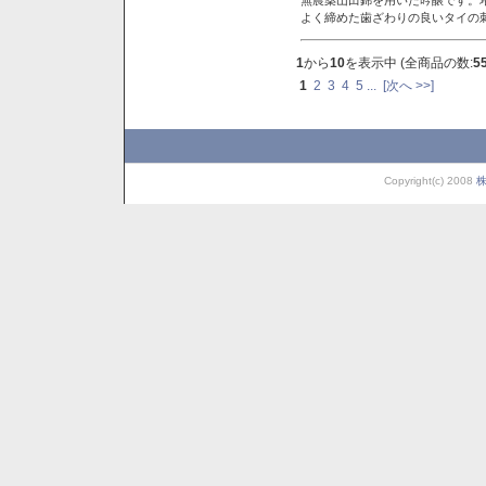
よく締めた歯ざわりの良いタイの
1
から
10
を表示中 (全商品の数:
5
1
2
3
4
5
...
[次へ >>]
Copyright(c) 2008