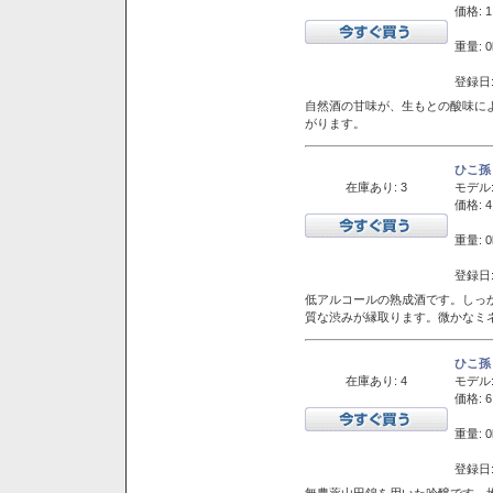
価格: 1
重量: 0
登録日:
自然酒の甘味が、生もとの酸味に
がります。
ひこ孫
在庫あり: 3
モデル
価格: 4
重量: 0
登録日:
低アルコールの熟成酒です。しっ
質な渋みが縁取ります。微かなミネ
ひこ孫
在庫あり: 4
モデル
価格: 6
重量: 0
登録日:
無農薬山田錦を用いた吟醸です。堆