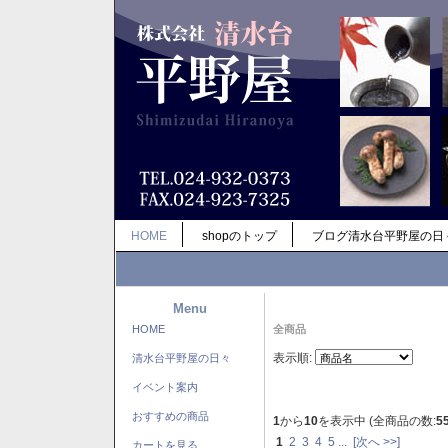
HOME
shopのトップ
ブログ清水台平野屋の日
Menu
HOME
全商品
表示順:
清水台平野屋の日々
イベント案内
おすすめの商品
1
から
10
を表示中 (全商品の数:
5
1
2
3
4
5
...
[次へ >>]
カートを見る