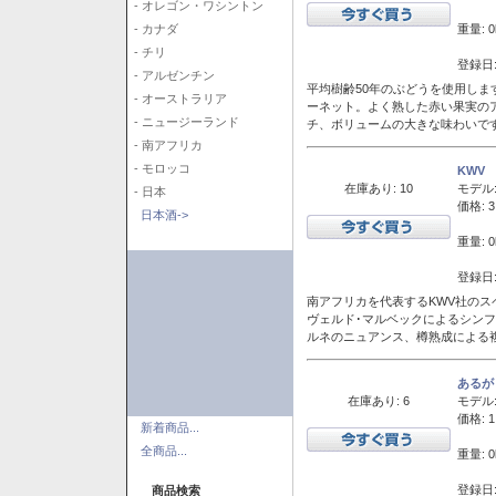
- オレゴン・ワシントン
重量: 0
- カナダ
- チリ
登録日:
- アルゼンチン
平均樹齢50年のぶどうを使用しま
- オーストラリア
ーネット。よく熟した赤い果実の
- ニュージーランド
チ、ボリュームの大きな味わいで
- 南アフリカ
- モロッコ
KWV
在庫あり: 10
モデル
- 日本
価格: 3
日本酒->
重量: 0
登録日:
南アフリカを代表するKWV社の
ヴェルド･マルベックによるシン
ルネのニュアンス、樽熟成による
あるが
在庫あり: 6
モデル
価格: 1
新着商品...
全商品...
重量: 0
登録日:
商品検索