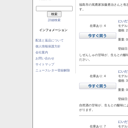
福島市の篤農家加藤勇治さんと有
す。
詳細検索
にいだ
在庫あり: 4
モデル
インフォメーション
価格: 2
重量: 0
配送と返品について
個人情報保護方針
登録日:
会社案内
しぜんしゅの甘味が、生もとの酸
お問い合わせ
ださい。
サイトマップ
ニュースレター登録解除
にいだ
在庫あり: 4
モデル
価格: 3
重量: 0
登録日:
自然酒の甘味が、生もとの酸味に
がります。
にいだ
在庫あり: 7
モデル