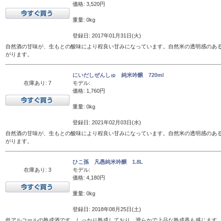
価格: 3,520円
重量: 0kg
登録日: 2017年01月31日(火)
自然酒の甘味が、生もとの酸味により程良い甘みになっています。自然米の透明感のあ
がります。
にいだしぜんしゅ 純米吟醸 720ml
在庫あり: 7
モデル:
価格: 1,760円
重量: 0kg
登録日: 2021年02月03日(水)
自然酒の甘味が、生もとの酸味により程良い甘みになっています。自然米の透明感のあ
がります。
ひこ孫 凡愚純米吟醸 1.8L
在庫あり: 3
モデル:
価格: 4,180円
重量: 0kg
登録日: 2018年08月25日(土)
低アルコールの熟成酒です。しっかり熟成しており、滑らかで上品な熟成香も感じます