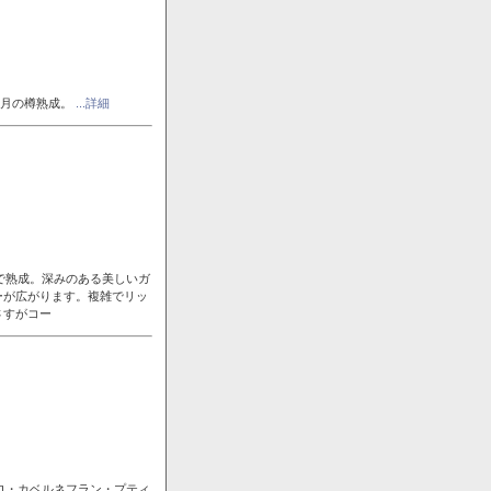
ヶ月の樽熟成。
...詳細
で熟成。深みのある美しいガ
ーが広がります。複雑でリッ
さすがコー
ロ・カベルネフラン・プティ