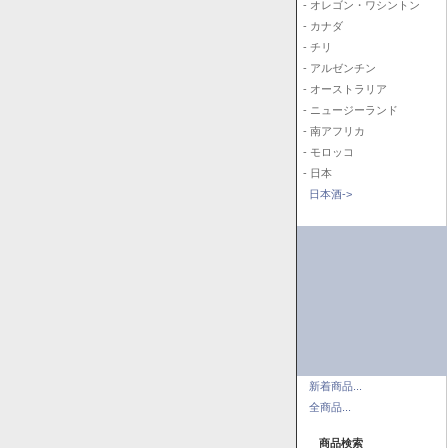
- オレゴン・ワシントン
- カナダ
- チリ
- アルゼンチン
- オーストラリア
- ニュージーランド
- 南アフリカ
- モロッコ
- 日本
日本酒->
新着商品...
全商品...
商品検索