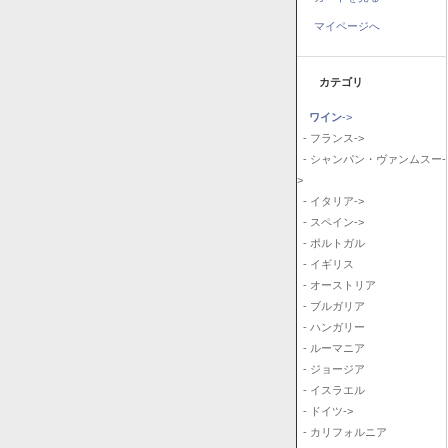
マイページへ
カテゴリ
ワイン
->
- フランス->
- シャンパン・ヴァンムスー-
>
- イタリア->
- スペイン->
- ポルトガル
- イギリス
- オーストリア
- ブルガリア
- ハンガリー
- ルーマニア
- ジョージア
- イスラエル
- ドイツ->
- カリフォルニア