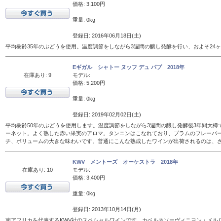
価格: 3,100円
重量: 0kg
登録日: 2016年06月18日(土)
平均樹齢35年のぶどうを使用。温度調節をしながら3週間の醸し発酵を行い、およそ24
Eギガル シャトー ヌッフ デュ パプ 2018年
在庫あり: 9
モデル:
価格: 5,200円
重量: 0kg
登録日: 2019年02月02日(土)
平均樹齢50年のぶどうを使用します。温度調節をしながら3週間の醸し発酵後3年間大樽
ーネット。よく熟した赤い果実のアロマ。タンニンはこなれており、プラムのフレーバ
チ、ボリュームの大きな味わいです。普通にこんな熟成したワインが出荷されるのは、
KWV メントーズ オーケストラ 2018年
在庫あり: 10
モデル:
価格: 3,400円
重量: 0kg
登録日: 2013年10月14日(月)
南アフリカを代表するKWV社のスペシャルワインです。カベルネソーヴィニヨン・メル