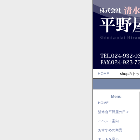
HOME
shopのト
Menu
HOME
清水台平野屋の日々
イベント案内
おすすめの商品
カートを見る