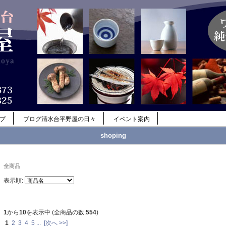
ップ
ブログ清水台平野屋の日々
イベント案内
shoping
全商品
表示順:
1
から
10
を表示中 (全商品の数:
554
)
1
2
3
4
5
...
[次へ >>]