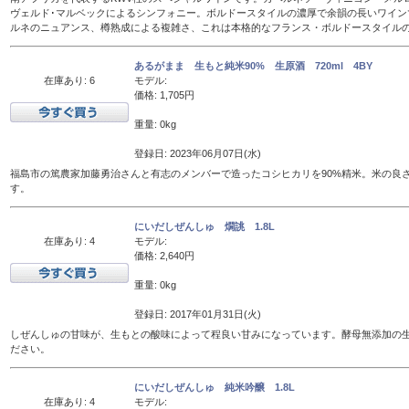
ヴェルド･マルベックによるシンフォニー。ボルドースタイルの濃厚で余韻の長いワイン
ルネのニュアンス、樽熟成による複雑さ、これは本格的なフランス・ボルドースタイル
あるがまま 生もと純米90% 生原酒 720ml 4BY
在庫あり: 6
モデル:
価格: 1,705円
重量: 0kg
登録日: 2023年06月07日(水)
福島市の篤農家加藤勇治さんと有志のメンバーで造ったコシヒカリを90%精米。米の良
す。
にいだしぜんしゅ 燗誂 1.8L
在庫あり: 4
モデル:
価格: 2,640円
重量: 0kg
登録日: 2017年01月31日(火)
しぜんしゅの甘味が、生もとの酸味によって程良い甘みになっています。酵母無添加の
ださい。
にいだしぜんしゅ 純米吟醸 1.8L
在庫あり: 4
モデル: