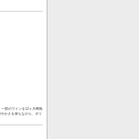
一部のワインを12ヶ月樽熟
爽やかさを保ちながら、ボリ