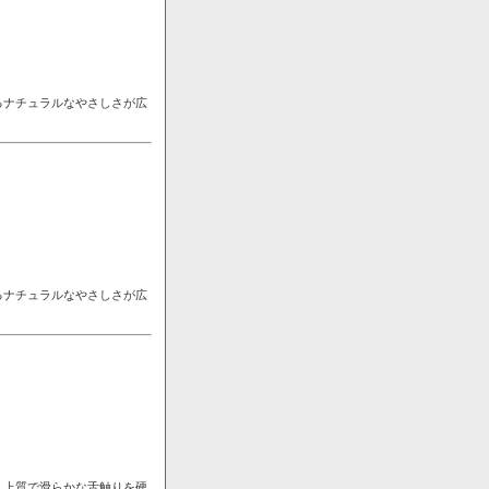
るナチュラルなやさしさが広
るナチュラルなやさしさが広
。上質で滑らかな舌触りを硬