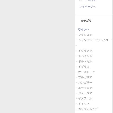
マイページへ
カテゴリ
ワイン
->
- フランス->
- シャンパン・ヴァンムスー-
>
- イタリア->
- スペイン->
- ポルトガル
- イギリス
- オーストリア
- ブルガリア
- ハンガリー
- ルーマニア
- ジョージア
- イスラエル
- ドイツ->
- カリフォルニア