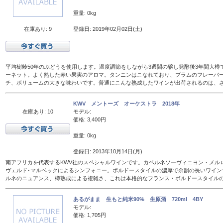
重量: 0kg
在庫あり: 9
登録日: 2019年02月02日(土)
平均樹齢50年のぶどうを使用します。温度調節をしながら3週間の醸し発酵後3年間大樽
ーネット。よく熟した赤い果実のアロマ。タンニンはこなれており、プラムのフレーバ
チ、ボリュームの大きな味わいです。普通にこんな熟成したワインが出荷されるのは、
KWV メントーズ オーケストラ 2018年
在庫あり: 10
モデル:
価格: 3,400円
重量: 0kg
登録日: 2013年10月14日(月)
南アフリカを代表するKWV社のスペシャルワインです。カベルネソーヴィニヨン・メル
ヴェルド･マルベックによるシンフォニー。ボルドースタイルの濃厚で余韻の長いワイン
ルネのニュアンス、樽熟成による複雑さ、これは本格的なフランス・ボルドースタイル
あるがまま 生もと純米90% 生原酒 720ml 4BY
モデル:
価格: 1,705円