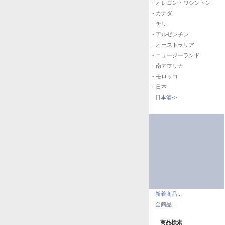
- オレゴン・ワシントン
- カナダ
- チリ
- アルゼンチン
- オーストラリア
- ニュージーランド
- 南アフリカ
- モロッコ
- 日本
日本酒->
新着商品...
全商品...
商品検索