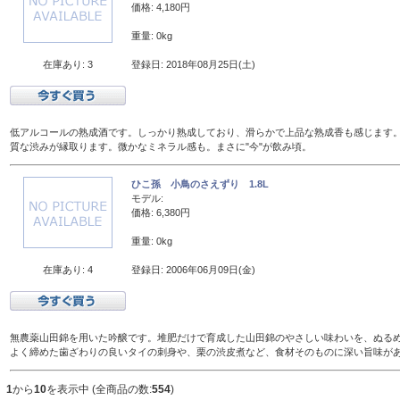
価格: 4,180円
重量: 0kg
在庫あり: 3
登録日: 2018年08月25日(土)
低アルコールの熟成酒です。しっかり熟成しており、滑らかで上品な熟成香も感じます
質な渋みが縁取ります。微かなミネラル感も。まさに"今"が飲み頃。
ひこ孫 小鳥のさえずり 1.8L
モデル:
価格: 6,380円
重量: 0kg
在庫あり: 4
登録日: 2006年06月09日(金)
無農薬山田錦を用いた吟醸です。堆肥だけで育成した山田錦のやさしい味わいを、ぬるめの
よく締めた歯ざわりの良いタイの刺身や、栗の渋皮煮など、食材そのものに深い旨味が
1
から
10
を表示中 (全商品の数:
554
)