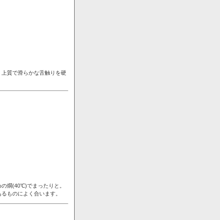
。上質で滑らかな舌触りを硬
燗(40℃)でまったりと。
あるものによく合います。