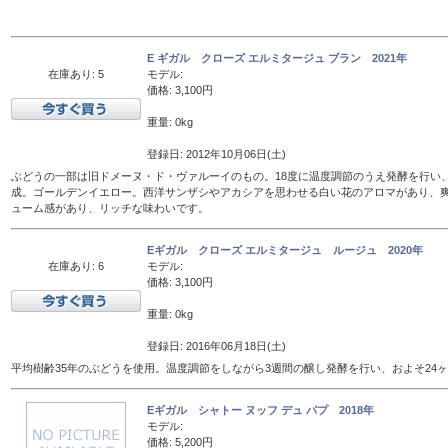
E ギガル クローズ エルミタージュ ブラン 2021年
在庫あり: 5
モデル:
価格: 3,100円
重量: 0kg
登録日: 2012年10月06日(土)
ぶどうの一部は旧ドメーヌ・ド・ヴァルーイのもの。18度に温度調節のうえ発酵を行い、
成。ゴールデンイエロー。西洋サンザシやアカシアを思わせる白い花のアロマがあり、
ューム感があり、リッチな味わいです。
Eギガル クローズ エルミタージュ ルージュ 2020年
在庫あり: 6
モデル:
価格: 3,100円
重量: 0kg
登録日: 2016年06月18日(土)
平均樹齢35年のぶどうを使用。温度調節をしながら3週間の醸し発酵を行い、およそ24
Eギガル シャトー ヌッフ デュ パプ 2018年
モデル:
価格: 5,200円