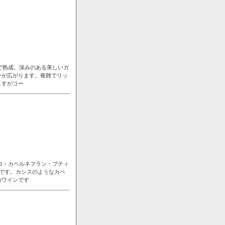
で熟成。深みのある美しいガ
ーが広がります。複雑でリッ
さすがコー
ロ・カベルネフラン・プティ
です。カシスのようなカベ
のワインです