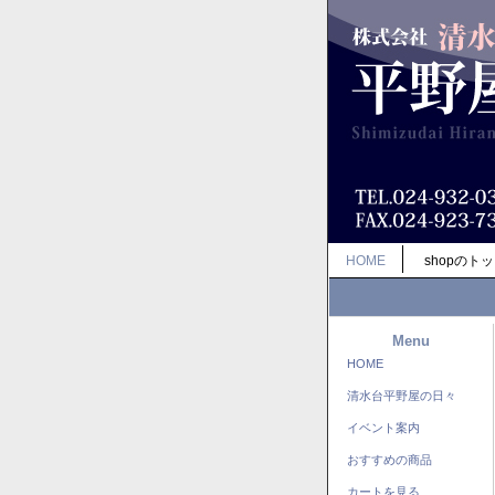
HOME
shopのト
Menu
HOME
清水台平野屋の日々
イベント案内
おすすめの商品
カートを見る