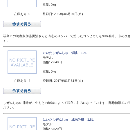
重量: 0kg
在庫あり: 6
登録日: 2023年06月07日(水)
福島市の篤農家加藤勇治さんと有志のメンバーで造ったコシヒカリを90%精米。米の良
す。
にいだしぜんしゅ 燗誂 1.8L
モデル:
価格: 2,640円
重量: 0kg
在庫あり: 4
登録日: 2017年01月31日(火)
しぜんしゅの甘味が、生もとの酸味によって程良い甘みになっています。酵母無添加の
ださい。
にいだしぜんしゅ 純米吟醸 1.8L
モデル:
価格: 3,520円