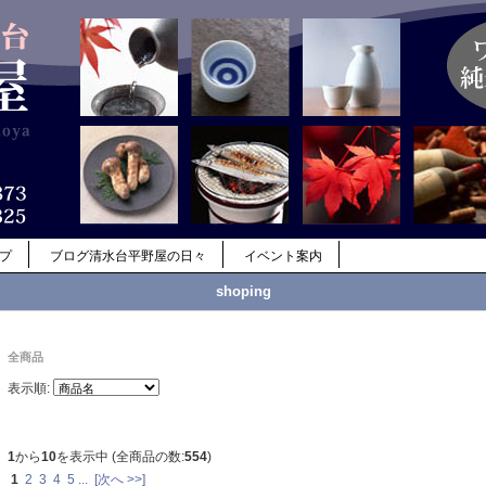
ップ
ブログ清水台平野屋の日々
イベント案内
shoping
全商品
表示順:
1
から
10
を表示中 (全商品の数:
554
)
1
2
3
4
5
...
[次へ >>]