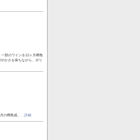
一部のワインを12ヶ月樽熟
爽やかさを保ちながら、ボリ
ヶ月の樽熟成。
...詳細