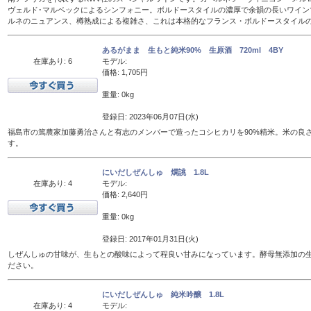
ヴェルド･マルベックによるシンフォニー。ボルドースタイルの濃厚で余韻の長いワイン
ルネのニュアンス、樽熟成による複雑さ、これは本格的なフランス・ボルドースタイル
あるがまま 生もと純米90% 生原酒 720ml 4BY
在庫あり: 6
モデル:
価格: 1,705円
重量: 0kg
登録日: 2023年06月07日(水)
福島市の篤農家加藤勇治さんと有志のメンバーで造ったコシヒカリを90%精米。米の良
す。
にいだしぜんしゅ 燗誂 1.8L
在庫あり: 4
モデル:
価格: 2,640円
重量: 0kg
登録日: 2017年01月31日(火)
しぜんしゅの甘味が、生もとの酸味によって程良い甘みになっています。酵母無添加の
ださい。
にいだしぜんしゅ 純米吟醸 1.8L
在庫あり: 4
モデル: