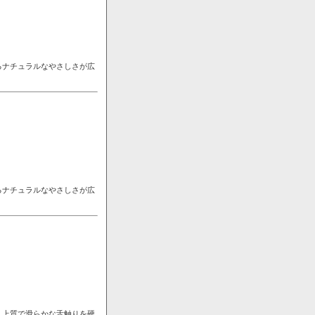
るナチュラルなやさしさが広
るナチュラルなやさしさが広
。上質で滑らかな舌触りを硬