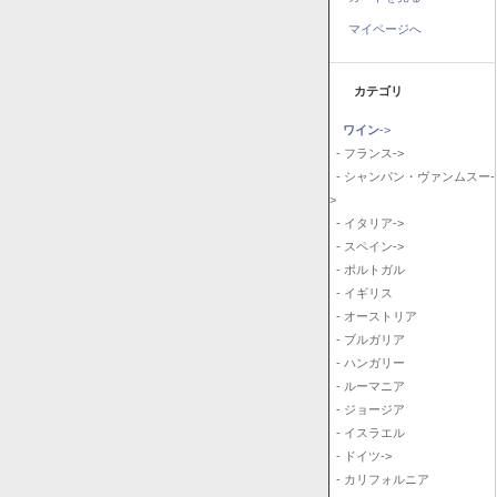
マイページへ
カテゴリ
ワイン
->
- フランス->
- シャンパン・ヴァンムスー-
>
- イタリア->
- スペイン->
- ポルトガル
- イギリス
- オーストリア
- ブルガリア
- ハンガリー
- ルーマニア
- ジョージア
- イスラエル
- ドイツ->
- カリフォルニア