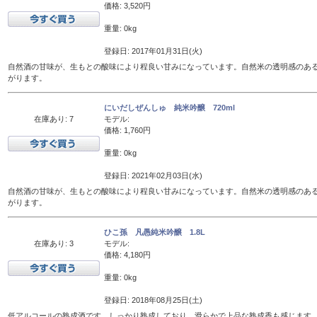
価格: 3,520円
重量: 0kg
登録日: 2017年01月31日(火)
自然酒の甘味が、生もとの酸味により程良い甘みになっています。自然米の透明感のあ
がります。
にいだしぜんしゅ 純米吟醸 720ml
在庫あり: 7
モデル:
価格: 1,760円
重量: 0kg
登録日: 2021年02月03日(水)
自然酒の甘味が、生もとの酸味により程良い甘みになっています。自然米の透明感のあ
がります。
ひこ孫 凡愚純米吟醸 1.8L
在庫あり: 3
モデル:
価格: 4,180円
重量: 0kg
登録日: 2018年08月25日(土)
低アルコールの熟成酒です。しっかり熟成しており、滑らかで上品な熟成香も感じます