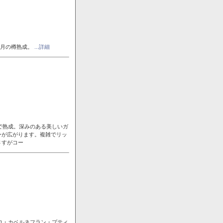
ヶ月の樽熟成。
...詳細
で熟成。深みのある美しいガ
ーが広がります。複雑でリッ
さすがコー
ロ・カベルネフラン・プティ