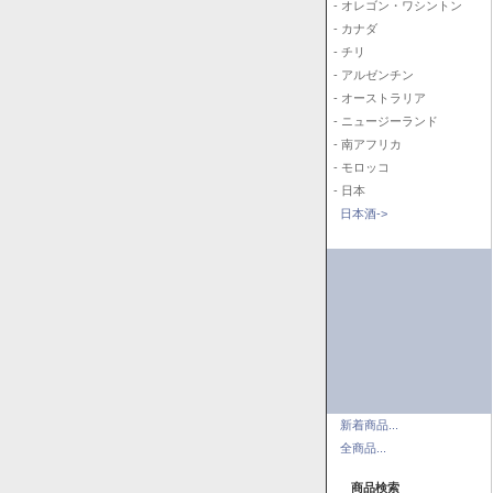
- オレゴン・ワシントン
- カナダ
- チリ
- アルゼンチン
- オーストラリア
- ニュージーランド
- 南アフリカ
- モロッコ
- 日本
日本酒->
新着商品...
全商品...
商品検索