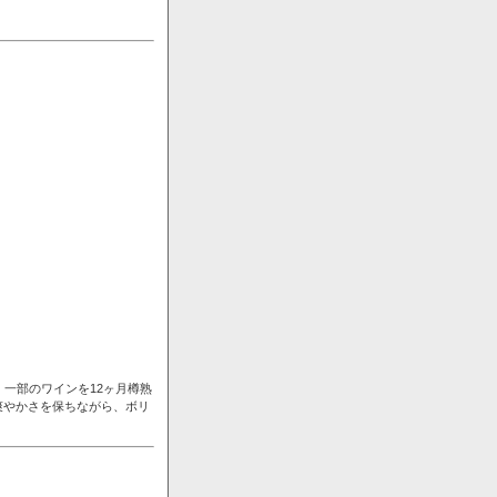
一部のワインを12ヶ月樽熟
爽やかさを保ちながら、ボリ