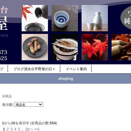
ップ
ブログ清水台平野屋の日々
イベント案内
shoping
全商品
表示順:
1
から
10
を表示中 (全商品の数:
554
)
1
2
3
4
5
...
[次へ >>]