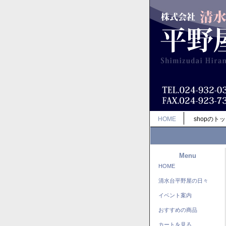
HOME
shopのト
Menu
HOME
清水台平野屋の日々
イベント案内
おすすめの商品
カートを見る