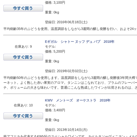
価格: 3,100円
重量: 0kg
登録日: 2016年06月18日(土)
平均樹齢35年のぶどうを使用。温度調節をしながら3週間の醸し発酵を行い、およそ24
Eギガル シャトー ヌッフ デュ パプ 2018年
在庫あり: 9
モデル:
価格: 5,200円
重量: 0kg
登録日: 2019年02月02日(土)
平均樹齢50年のぶどうを使用します。温度調節をしながら3週間の醸し発酵後3年間大樽
ーネット。よく熟した赤い果実のアロマ。タンニンはこなれており、プラムのフレーバ
チ、ボリュームの大きな味わいです。普通にこんな熟成したワインが出荷されるのは、
KWV メントーズ オーケストラ 2018年
在庫あり: 10
モデル:
価格: 3,400円
重量: 0kg
登録日: 2013年10月14日(月)
南アフリカを代表するKWV社のスペシャルワインです。カベルネソーヴィニヨン・メル