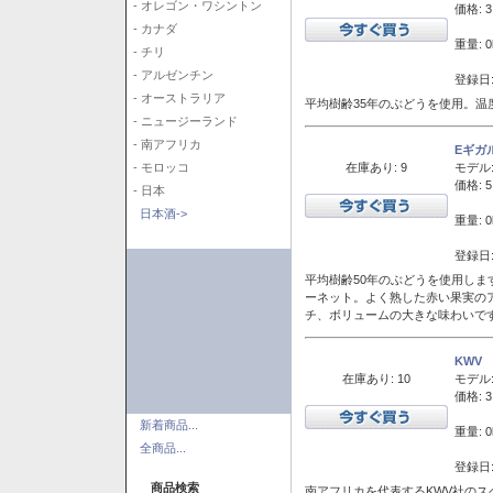
- オレゴン・ワシントン
価格: 3
- カナダ
重量: 0
- チリ
- アルゼンチン
登録日:
- オーストラリア
平均樹齢35年のぶどうを使用。温
- ニュージーランド
- 南アフリカ
Eギガ
在庫あり: 9
モデル
- モロッコ
価格: 5
- 日本
日本酒->
重量: 0
登録日:
平均樹齢50年のぶどうを使用しま
ーネット。よく熟した赤い果実の
チ、ボリュームの大きな味わいで
KWV
在庫あり: 10
モデル
価格: 3
新着商品...
重量: 0
全商品...
登録日:
商品検索
南アフリカを代表するKWV社の