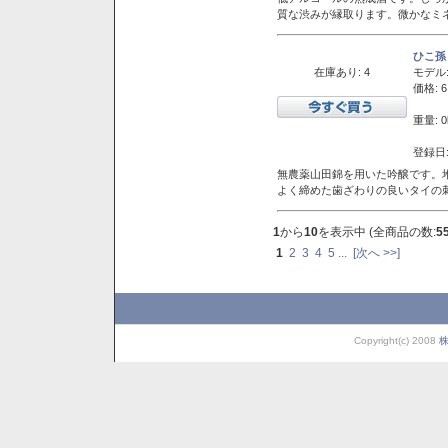
質な渋みが縁取ります。微かなミネ
ひこ孫
在庫あり: 4
モデル
価格: 6
重量: 0
登録日:
無農薬山田錦を用いた吟醸です。堆
よく締めた歯ざわりの良いタイの
1
から
10
を表示中 (全商品の数:
5
1
2
3
4
5
...
[次へ >>]
Copyright(c) 2008