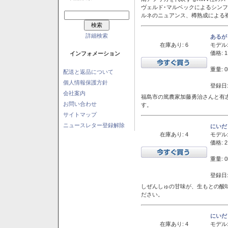
ヴェルド･マルベックによるシン
ルネのニュアンス、樽熟成による
詳細検索
あるが
在庫あり: 6
モデル
価格: 1
インフォメーション
重量: 0
配送と返品について
個人情報保護方針
登録日:
会社案内
福島市の篤農家加藤勇治さんと有
お問い合わせ
す。
サイトマップ
ニュースレター登録解除
にいだ
在庫あり: 4
モデル
価格: 2
重量: 0
登録日:
しぜんしゅの甘味が、生もとの酸
ださい。
にいだ
在庫あり: 4
モデル