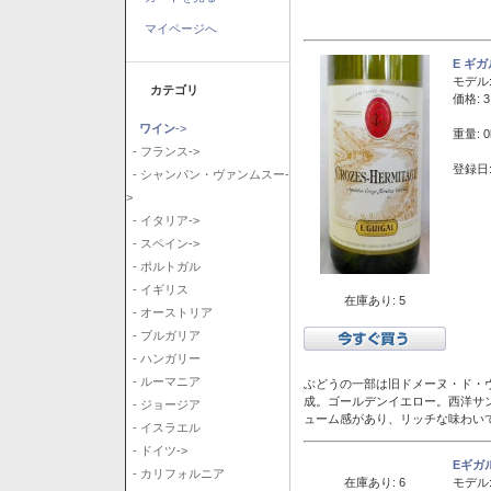
マイページへ
E ギ
モデル
カテゴリ
価格: 3
ワイン
->
重量: 0
- フランス->
登録日:
- シャンパン・ヴァンムスー-
>
- イタリア->
- スペイン->
- ポルトガル
- イギリス
在庫あり: 5
- オーストリア
- ブルガリア
- ハンガリー
- ルーマニア
ぶどうの一部は旧ドメーヌ・ド・ヴ
成。ゴールデンイエロー。西洋サ
- ジョージア
ューム感があり、リッチな味わい
- イスラエル
- ドイツ->
Eギガ
- カリフォルニア
在庫あり: 6
モデル