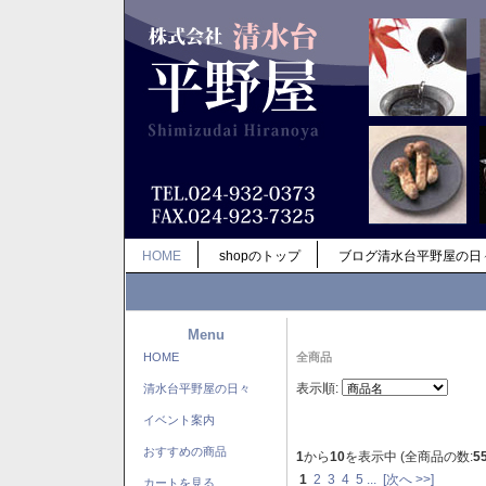
HOME
shopのトップ
ブログ清水台平野屋の日
Menu
HOME
全商品
表示順:
清水台平野屋の日々
イベント案内
おすすめの商品
1
から
10
を表示中 (全商品の数:
5
1
2
3
4
5
...
[次へ >>]
カートを見る