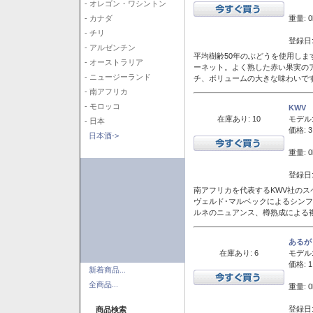
- オレゴン・ワシントン
重量: 0
- カナダ
- チリ
登録日:
- アルゼンチン
平均樹齢50年のぶどうを使用しま
- オーストラリア
ーネット。よく熟した赤い果実の
- ニュージーランド
チ、ボリュームの大きな味わいで
- 南アフリカ
- モロッコ
KWV
在庫あり: 10
モデル
- 日本
価格: 3
日本酒->
重量: 0
登録日:
南アフリカを代表するKWV社の
ヴェルド･マルベックによるシン
ルネのニュアンス、樽熟成による
あるが
在庫あり: 6
モデル
価格: 1
新着商品...
全商品...
重量: 0
登録日:
商品検索