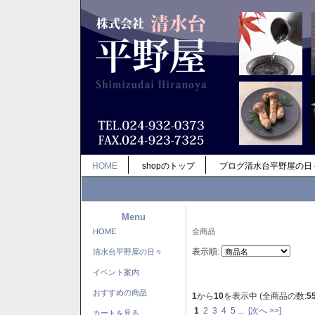
HOME
shopのトップ
ブログ清水台平野屋の日
Menu
HOME
全商品
表示順:
清水台平野屋の日々
イベント案内
おすすめの商品
1
から
10
を表示中 (全商品の数:
5
1
2
3
4
5
...
[次へ >>]
カートを見る