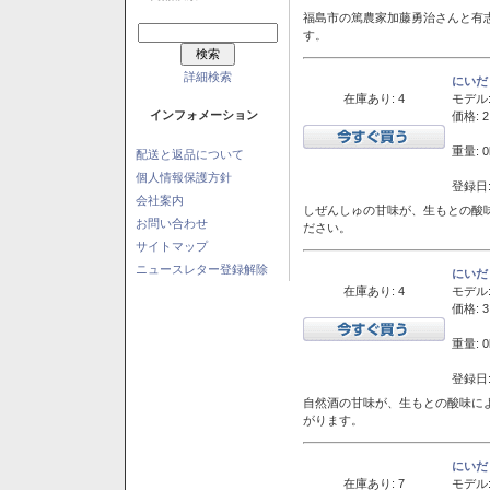
福島市の篤農家加藤勇治さんと有
す。
詳細検索
にいだ
在庫あり: 4
モデル
インフォメーション
価格: 2
重量: 0
配送と返品について
個人情報保護方針
登録日:
会社案内
しぜんしゅの甘味が、生もとの酸
お問い合わせ
ださい。
サイトマップ
ニュースレター登録解除
にいだ
在庫あり: 4
モデル
価格: 3
重量: 0
登録日:
自然酒の甘味が、生もとの酸味に
がります。
にいだ
在庫あり: 7
モデル