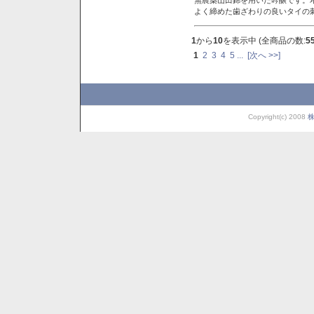
よく締めた歯ざわりの良いタイの
1
から
10
を表示中 (全商品の数:
5
1
2
3
4
5
...
[次へ >>]
Copyright(c) 2008