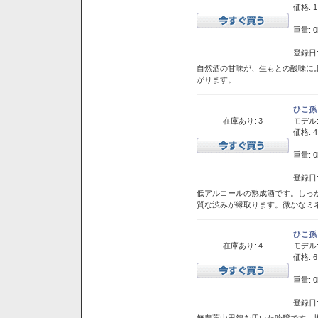
価格: 1
重量: 0
登録日:
自然酒の甘味が、生もとの酸味に
がります。
ひこ孫
在庫あり: 3
モデル
価格: 4
重量: 0
登録日:
低アルコールの熟成酒です。しっ
質な渋みが縁取ります。微かなミネ
ひこ孫
在庫あり: 4
モデル
価格: 6
重量: 0
登録日:
無農薬山田錦を用いた吟醸です。堆