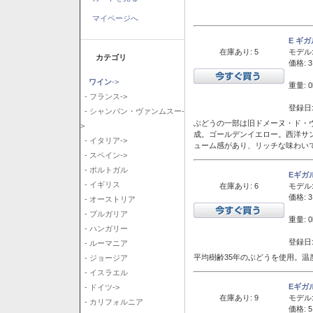
マイページへ
E ギ
在庫あり: 5
モデル
カテゴリ
価格: 3
ワイン
->
重量: 0
- フランス->
登録日:
- シャンパン・ヴァンムスー-
ぶどうの一部は旧ドメーヌ・ド・ヴ
>
成。ゴールデンイエロー。西洋サ
- イタリア->
ューム感があり、リッチな味わい
- スペイン->
- ポルトガル
Eギガ
- イギリス
在庫あり: 6
モデル
価格: 3
- オーストリア
- ブルガリア
重量: 0
- ハンガリー
登録日:
- ルーマニア
平均樹齢35年のぶどうを使用。温
- ジョージア
- イスラエル
Eギガ
- ドイツ->
在庫あり: 9
モデル
- カリフォルニア
価格: 5