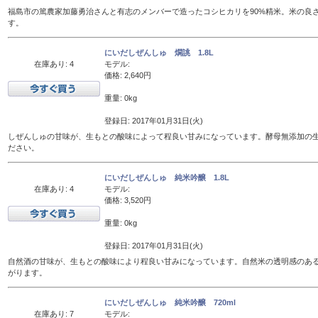
福島市の篤農家加藤勇治さんと有志のメンバーで造ったコシヒカリを90%精米。米の良
す。
にいだしぜんしゅ 燗誂 1.8L
在庫あり: 4
モデル:
価格: 2,640円
重量: 0kg
登録日: 2017年01月31日(火)
しぜんしゅの甘味が、生もとの酸味によって程良い甘みになっています。酵母無添加の
ださい。
にいだしぜんしゅ 純米吟醸 1.8L
在庫あり: 4
モデル:
価格: 3,520円
重量: 0kg
登録日: 2017年01月31日(火)
自然酒の甘味が、生もとの酸味により程良い甘みになっています。自然米の透明感のあ
がります。
にいだしぜんしゅ 純米吟醸 720ml
在庫あり: 7
モデル: