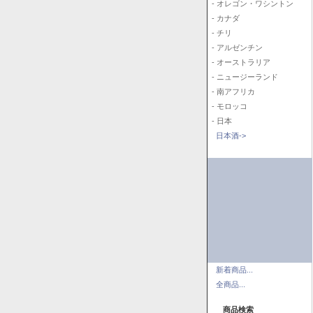
- オレゴン・ワシントン
- カナダ
- チリ
- アルゼンチン
- オーストラリア
- ニュージーランド
- 南アフリカ
- モロッコ
- 日本
日本酒->
新着商品...
全商品...
商品検索