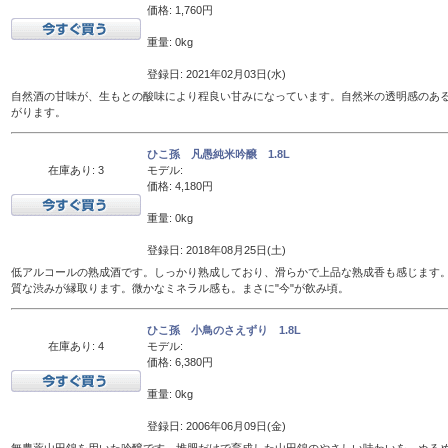
価格: 1,760円
重量: 0kg
登録日: 2021年02月03日(水)
自然酒の甘味が、生もとの酸味により程良い甘みになっています。自然米の透明感のあ
がります。
ひこ孫 凡愚純米吟醸 1.8L
在庫あり: 3
モデル:
価格: 4,180円
重量: 0kg
登録日: 2018年08月25日(土)
低アルコールの熟成酒です。しっかり熟成しており、滑らかで上品な熟成香も感じます
質な渋みが縁取ります。微かなミネラル感も。まさに"今"が飲み頃。
ひこ孫 小鳥のさえずり 1.8L
在庫あり: 4
モデル:
価格: 6,380円
重量: 0kg
登録日: 2006年06月09日(金)
無農薬山田錦を用いた吟醸です。堆肥だけで育成した山田錦のやさしい味わいを、ぬるめの