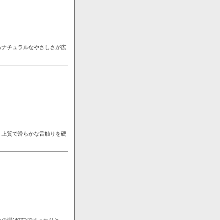
るナチュラルなやさしさが広
。上質で滑らかな舌触りを硬
燗(40℃)でまったりと。