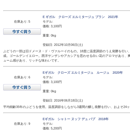
E ギガル クローズ エルミタージュ ブラン 2021年
在庫あり: 5
モデル:
価格: 3,100円
重量: 0kg
登録日: 2012年10月06日(土)
ぶどうの一部は旧ドメーヌ・ド・ヴァルーイのもの。18度に温度調節のうえ発酵を行い、
成。ゴールデンイエロー。西洋サンザシやアカシアを思わせる白い花のアロマがあり、
ューム感があり、リッチな味わいです。
Eギガル クローズ エルミタージュ ルージュ 2020年
在庫あり: 6
モデル:
価格: 3,100円
重量: 0kg
登録日: 2016年06月18日(土)
平均樹齢35年のぶどうを使用。温度調節をしながら3週間の醸し発酵を行い、およそ24
Eギガル シャトー ヌッフ デュ パプ 2018年
在庫あり: 9
モデル:
価格: 5,200円