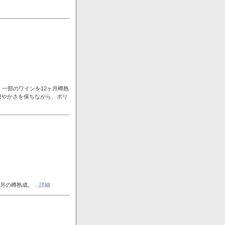
一部のワインを12ヶ月樽熟
爽やかさを保ちながら、ボリ
ヶ月の樽熟成。
...詳細