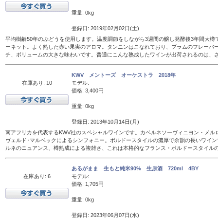
重量: 0kg
登録日: 2019年02月02日(土)
平均樹齢50年のぶどうを使用します。温度調節をしながら3週間の醸し発酵後3年間大樽
ーネット。よく熟した赤い果実のアロマ。タンニンはこなれており、プラムのフレーバ
チ、ボリュームの大きな味わいです。普通にこんな熟成したワインが出荷されるのは、
KWV メントーズ オーケストラ 2018年
在庫あり: 10
モデル:
価格: 3,400円
重量: 0kg
登録日: 2013年10月14日(月)
南アフリカを代表するKWV社のスペシャルワインです。カベルネソーヴィニヨン・メル
ヴェルド･マルベックによるシンフォニー。ボルドースタイルの濃厚で余韻の長いワイン
ルネのニュアンス、樽熟成による複雑さ、これは本格的なフランス・ボルドースタイル
あるがまま 生もと純米90% 生原酒 720ml 4BY
在庫あり: 6
モデル:
価格: 1,705円
重量: 0kg
登録日: 2023年06月07日(水)