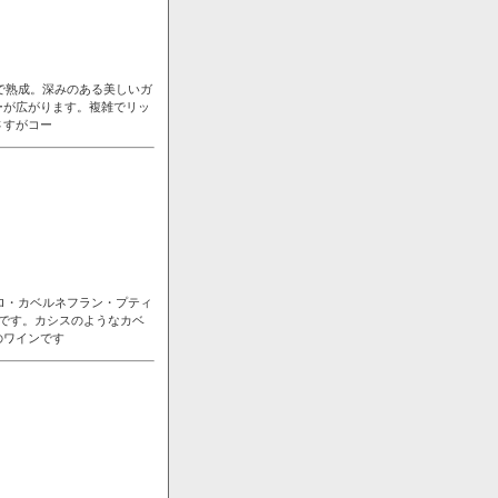
で熟成。深みのある美しいガ
ーが広がります。複雑でリッ
さすがコー
ロ・カベルネフラン・プティ
です。カシスのようなカベ
のワインです