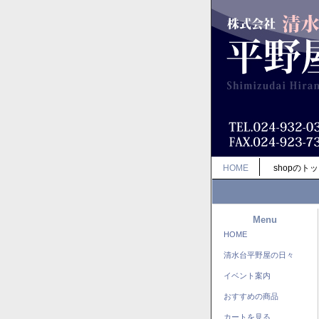
HOME
shopのト
Menu
HOME
清水台平野屋の日々
イベント案内
おすすめの商品
カートを見る