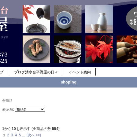
ップ
ブログ清水台平野屋の日々
イベント案内
shoping
全商品
表示順:
1
から
10
を表示中 (全商品の数:
554
)
1
2
3
4
5
...
[次へ >>]