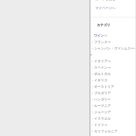
マイページへ
カテゴリ
ワイン
->
- フランス->
- シャンパン・ヴァンムスー-
>
- イタリア->
- スペイン->
- ポルトガル
- イギリス
- オーストリア
- ブルガリア
- ハンガリー
- ルーマニア
- ジョージア
- イスラエル
- ドイツ->
- カリフォルニア