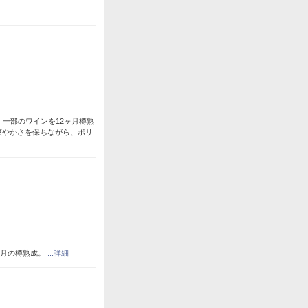
一部のワインを12ヶ月樽熟
爽やかさを保ちながら、ボリ
ヶ月の樽熟成。
...詳細