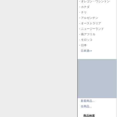
- オレゴン・ワシントン
- カナダ
- チリ
- アルゼンチン
- オーストラリア
- ニュージーランド
- 南アフリカ
- モロッコ
- 日本
日本酒->
新着商品...
全商品...
商品検索