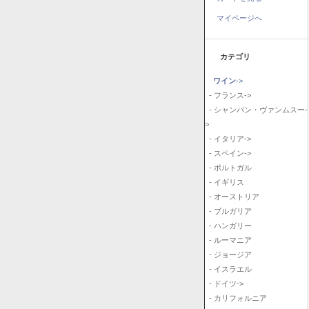
マイページへ
カテゴリ
ワイン
->
- フランス->
- シャンパン・ヴァンムスー-
>
- イタリア->
- スペイン->
- ポルトガル
- イギリス
- オーストリア
- ブルガリア
- ハンガリー
- ルーマニア
- ジョージア
- イスラエル
- ドイツ->
- カリフォルニア