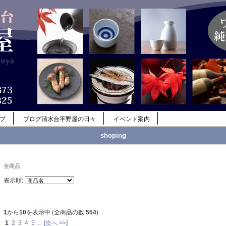
ップ
ブログ清水台平野屋の日々
イベント案内
shoping
全商品
表示順:
1
から
10
を表示中 (全商品の数:
554
)
1
2
3
4
5
...
[次へ >>]