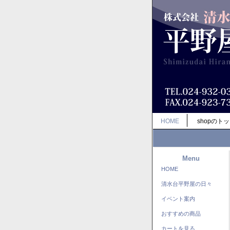
HOME
shopのト
Menu
HOME
清水台平野屋の日々
イベント案内
おすすめの商品
カートを見る