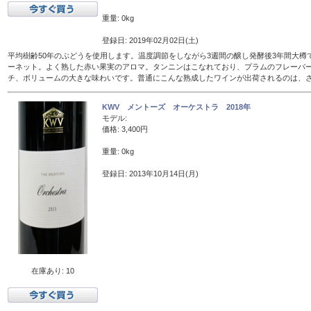
重量: 0kg
登録日: 2019年02月02日(土)
平均樹齢50年のぶどうを使用します。温度調節をしながら3週間の醸し発酵後3年間大樽
ーネット。よく熟した赤い果実のアロマ。タンニンはこなれており、プラムのフレーバ
チ、ボリュームの大きな味わいです。普通にこんな熟成したワインが出荷されるのは、
KWV メントーズ オーケストラ 2018年
モデル:
価格: 3,400円
重量: 0kg
登録日: 2013年10月14日(月)
在庫あり: 10