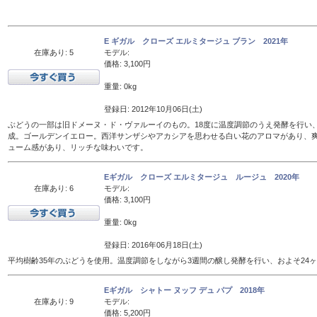
E ギガル クローズ エルミタージュ ブラン 2021年
在庫あり: 5
モデル:
価格: 3,100円
重量: 0kg
登録日: 2012年10月06日(土)
ぶどうの一部は旧ドメーヌ・ド・ヴァルーイのもの。18度に温度調節のうえ発酵を行い、
成。ゴールデンイエロー。西洋サンザシやアカシアを思わせる白い花のアロマがあり、
ューム感があり、リッチな味わいです。
Eギガル クローズ エルミタージュ ルージュ 2020年
在庫あり: 6
モデル:
価格: 3,100円
重量: 0kg
登録日: 2016年06月18日(土)
平均樹齢35年のぶどうを使用。温度調節をしながら3週間の醸し発酵を行い、およそ24
Eギガル シャトー ヌッフ デュ パプ 2018年
在庫あり: 9
モデル:
価格: 5,200円