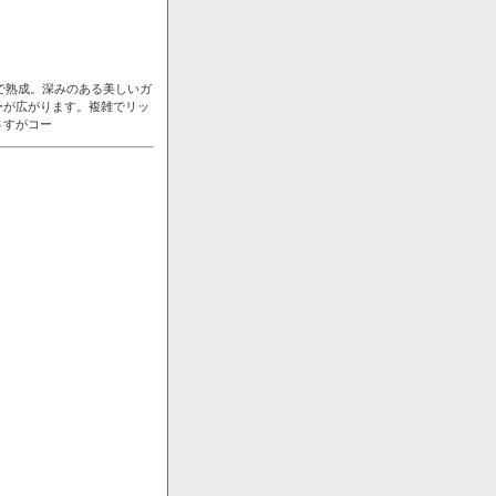
で熟成。深みのある美しいガ
ーが広がります。複雑でリッ
さすがコー