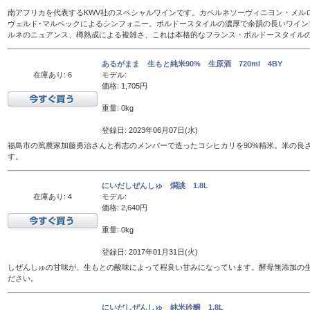
南アフリカを代表するKWV社のスペシャルワインです。カベルネソーヴィニヨン・メル
ヴェルド･マルベックによるシンフォニー。ボルドースタイルの濃厚で余韻の長いワイン
ルネのニュアンス、樽熟成による複雑さ、これは本格的なフランス・ボルドースタイル
あるがまま 生もと純米90% 生原酒 720ml 4BY
在庫あり: 6
モデル:
価格: 1,705円
重量: 0kg
登録日: 2023年06月07日(水)
福島市の篤農家加藤勇治さんと有志のメンバーで造ったコシヒカリを90%精米。米の良
す。
にいだしぜんしゅ 燗誂 1.8L
在庫あり: 4
モデル:
価格: 2,640円
重量: 0kg
登録日: 2017年01月31日(火)
しぜんしゅの甘味が、生もとの酸味によって程良い甘みになっています。酵母無添加の
ださい。
にいだしぜんしゅ 純米吟醸 1.8L