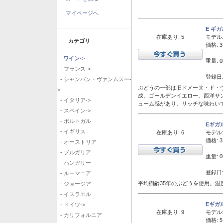
マイページへ
E ギ
在庫あり: 5
モデル
カテゴリ
価格: 3
ワイン
->
重量: 0
- フランス->
登録日:
- シャンパン・ヴァンムスー-
ぶどうの一部は旧ドメーヌ・ド・ヴ
>
成。ゴールデンイエロー。西洋サ
- イタリア->
ューム感があり、リッチな味わい
- スペイン->
- ポルトガル
Eギガ
- イギリス
在庫あり: 6
モデル
価格: 3
- オーストリア
- ブルガリア
重量: 0
- ハンガリー
登録日:
- ルーマニア
平均樹齢35年のぶどうを使用。温
- ジョージア
- イスラエル
Eギガ
- ドイツ->
在庫あり: 9
モデル
- カリフォルニア
価格: 5