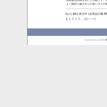
よく締めた歯ざわりの良いタイの
1
から
10
を表示中 (全商品の数:
5
1
2
3
4
5
...
[次へ >>]
Copyright(c) 2008