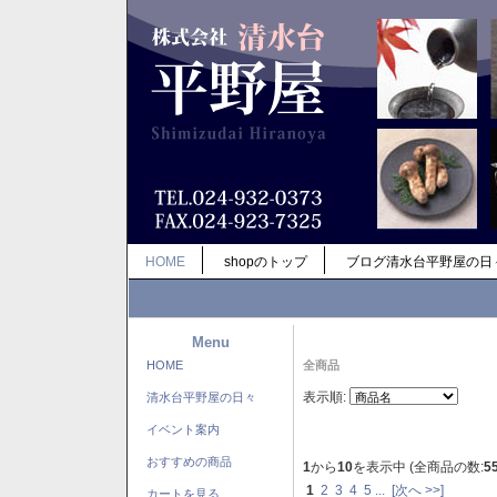
HOME
shopのトップ
ブログ清水台平野屋の日
Menu
HOME
全商品
表示順:
清水台平野屋の日々
イベント案内
おすすめの商品
1
から
10
を表示中 (全商品の数:
5
1
2
3
4
5
...
[次へ >>]
カートを見る