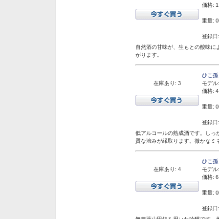
価格: 1
重量: 0
登録日:
自然酒の甘味が、生もとの酸味に
がります。
ひこ孫
在庫あり: 3
モデル
価格: 4
重量: 0
登録日:
低アルコールの熟成酒です。しっ
質な渋みが縁取ります。微かなミネ
ひこ孫
在庫あり: 4
モデル
価格: 6
重量: 0
登録日:
無農薬山田錦を用いた吟醸です。堆