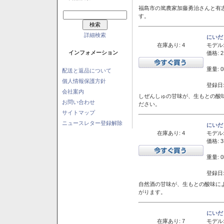
福島市の篤農家加藤勇治さんと有
す。
詳細検索
にいだ
在庫あり: 4
モデル
インフォメーション
価格: 2
重量: 0
配送と返品について
個人情報保護方針
登録日:
会社案内
しぜんしゅの甘味が、生もとの酸
お問い合わせ
ださい。
サイトマップ
ニュースレター登録解除
にいだ
在庫あり: 4
モデル
価格: 3
重量: 0
登録日:
自然酒の甘味が、生もとの酸味に
がります。
にいだ
在庫あり: 7
モデル