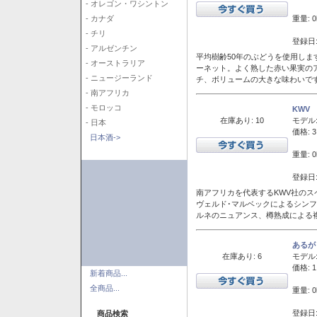
- オレゴン・ワシントン
重量: 0
- カナダ
- チリ
登録日:
- アルゼンチン
平均樹齢50年のぶどうを使用しま
- オーストラリア
ーネット。よく熟した赤い果実の
- ニュージーランド
チ、ボリュームの大きな味わいで
- 南アフリカ
- モロッコ
KWV
在庫あり: 10
モデル
- 日本
価格: 3
日本酒->
重量: 0
登録日:
南アフリカを代表するKWV社の
ヴェルド･マルベックによるシン
ルネのニュアンス、樽熟成による
あるが
在庫あり: 6
モデル
価格: 1
新着商品...
全商品...
重量: 0
登録日:
商品検索